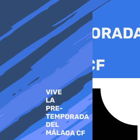
Ir
al
contenido
Tiktok