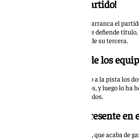
20.00 | ¡Arranca el partido!
¡Balón al cielo de Gran Canaria, arranca el partid
Copa del Rey! El Real Madrid, que defiende título
Unicaja, por su parte, en busca de su tercera.
19.54 | Presentación de los equi
Emocionante cómo han saltado a la pista los do
el Real Madrid, con sonoros pitos, y luego lo ha 
conjuntos ya han sido presentados.
19.41 | Salva Reina, presente en
El actor malagueño Salva Reina, que acaba de ga