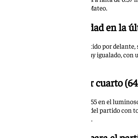
encuentro. Lo ha parado Chus Mateo.
21.37 | Máxima igualdad en la ú
El Unicaja, que lleva todo el partido por delant
El último cuarto está siendo muy igualado, con u
tres minutos de la manga.
21.27 | Final del tercer cuarto (64
Finaliza el tercer cuarto con 64-55 en el luminos
juego los últimos diez minutos del partido con to
la Copa del Rey de Gran Canaria.
21.23 | Ibon Navarro para el part