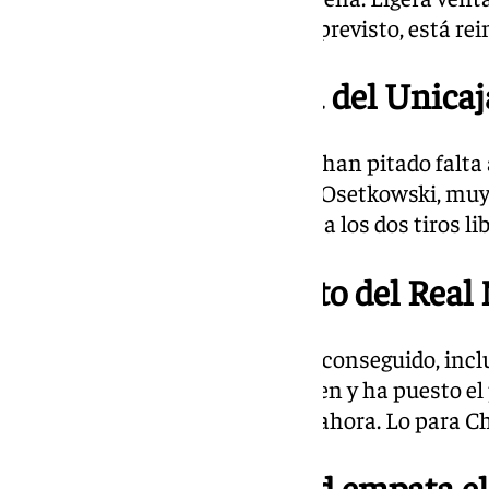
partido en el que, según estaba previsto, está re
20.44 | Antideportiva del Unicaja
Revisión mediante, los árbitros han pitado falta 
Madrid por un codazo de Dylan Osetkowski, muy d
Gran Canaria Arena. Musa anota los dos tiros libr
20.38 | Tiempo muerto del Real 
Pese a que el Real Madrid había conseguido, inclu
Unicaja ha reaccionado muy bien y ha puesto el
diferencia del encuentro hasta ahora. Lo para C
20.31 | El Real Madrid empata el