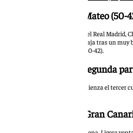
21.11 | Lo para Chus Mateo (50-4
Lo tienen que parar el técnico del Real Madrid,
del encuentro favorable al Unicaja tras un muy 
por parte del conjunto cajista (50-42).
21.05 | Comienza la segunda par
Empieza la segunda mitad, comienza el tercer cu
luminoso, 39-36.
20.48 | Descanso en Gran Canari
Descanso en el Gran Canaria Arena. Ligera venta