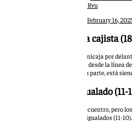
pic.twitter.com/zm8HYumRvu
— #CopaACB (@ACBCOM)
February 16, 202
20.20 | Ligera ventaja cajista (18
Final del primer cuarto con el Unicaja por delante
con 3/5 en triples, está acertado desde la línea de
defensivo. El Real Madrid, por su parte, está sien
20.10 | Inicio muy igualado (11-
Se prevé que sea la tónica del encuentro, pero l
partido están siendo muy, muy igualados (11-10).