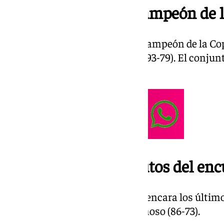
22.00 | El Unicaja, campeón de l
El Unicaja de Ibon Navarro es campeón de la Co
tras imponerse al Real Madrid (93-79). El conju
tercera Copa.
21.50 | Últimos minutos del enc
La gran final de la Copa del Rey encara los últim
Unicaja va 13 arriba en el luminoso (86-73).