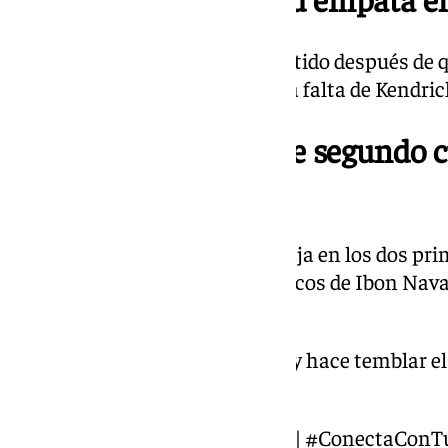
El Real Madrid se empata el partido después de 
anotado 1/2 tiros libres tras una falta de Kendric
20.26 | Buen inicio de segundo c
20)
Parcial de 7-5 favorable al Unicaja en los dos p
segunda manga (25-20). Los chicos de Ibon Nav
los segundos diez minutos.
¡DAVID KRAVISH revienta y hace temblar el
Arena!
@MovistarPlus
#CopaACB
|
#ConectaConT