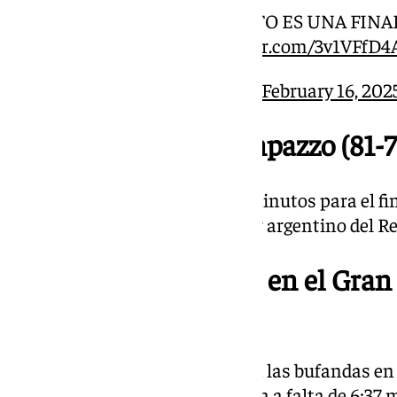
¡GRÍTALO PERRY, QUE ESTO ES UNA FINA
@kendrick3perry
pic.twitter.com/3v1VFfD4
— #CopaACB (@ACBCOM)
February 16, 202
21.48 | Técnica a Campazzo (81-
A falta de poco más de cuatro minutos para el fin
pitado técnica contra el jugador argentino del R
21.40 | Locura cajista en el Gra
60)
Todo el Gran Canaria Arena con las bufandas en e
Unicaja se haya puesto 14 arriba a falta de 6:37 m