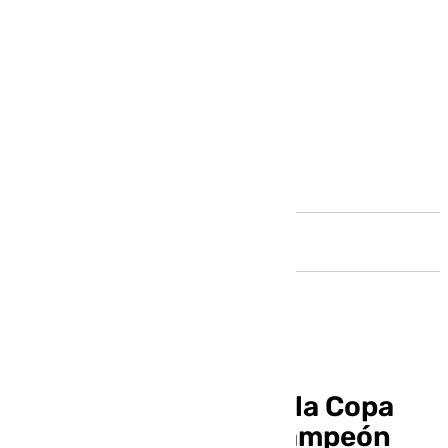
Andalucía
Así ha sido la final de la Copa
del Rey: el Unicaja, campeón