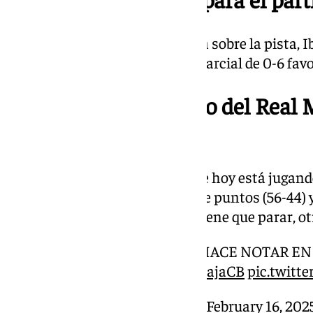
Cuando mejor estaba el Unicaja sobre la pista, I
tiempo muerto después de un parcial de 0-6 favo
21.16 | Tiempo muerto del Real M
44)
Enloquece la afición cajista, que hoy está jugand
Arena. El Unicaja se pone a doce puntos (56-44
diferencia en el encuentro. Lo tiene que parar, o
¡EL INFIERNO VERDE SE HACE NOTAR EN
ARENA!
#CopaACB
|
@unicajaCB
pic.twitt
— #CopaACB (@ACBCOM)
February 16, 202