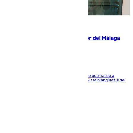
07.08.2026
Isco, la nueva mascota del jugador del Málaga
Dani Lorenzo
El centrocampista marbellí es ‘padre’ de un gato que ha ido a
recoger a Vigo y su nombre es como el exfutbolista blanquiazul del
Arroyo de la Miel