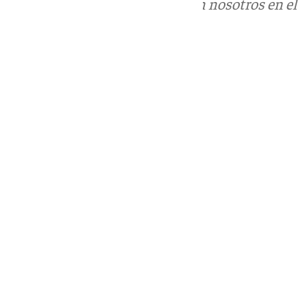
Puedes ponerte en contacto con nosotros en el
correo
informativos@101tv.es
Tags:
Últimas noticias