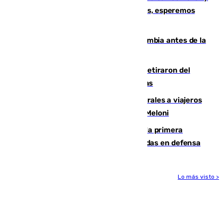
Fernando Calero: “Estamos preocupados, esperemos
que no sea nada”
Felipe VI refuerza los lazos con Colombia antes de la
llegada del nuevo presidente
Fernando Calero y Carlos Dotor se retiraron del
encuentro contra el Ceuta con molestias
España restablece controles temporales a viajeros
procedentes de Italia como repuesta a Meloni
El Málaga cae ante el Ceuta y suma la primera
derrota de la pretemporada dejando dudas en defensa
Lo más visto >
Más noticias