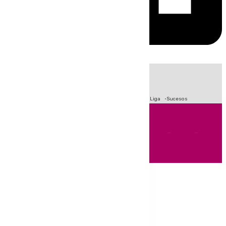
HOY
|
Fútbol
Primera División
Crisis Migratoria en Ceuta
LaLiga
Sucesos
Andalucía