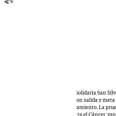
Antonio J. Palomo
jueves, 26 diciembre 2024, 11:04
Compartir:
La octava edición de la Carrera Solidaria San Sil
este domingo 29 de diciembre, con salida y meta
2023, en la explanada del Ayuntamiento. La prueb
de la Asociación Campillos contra el Cáncer, pr