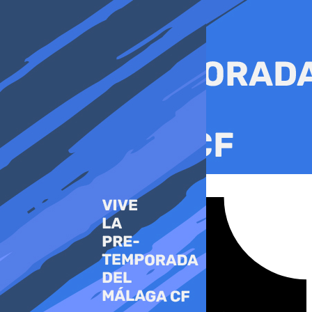
Ir
al
contenido
Tiktok