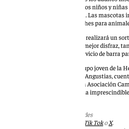
conmemorativa, mientras que los niños y niñas 
camiseta, una bolsa de chuches. Las mascotas i
un pañuelo y una bolsa de chuches para animale
Una vez finalizada la prueba, se realizará un sor
niños, además de un premio al mejor disfraz, ta
También se dispondrá de un servicio de barra par
La carrera, organizada por el grupo joven de la
Cristo y María Santísima de las Angustias, cuent
Ayuntamiento de Campillos y la Asociación Campi
presenta como una cita solidaria imprescindible
divertida y con un fin benéfico.
Más noticias de
101TV
en las redes
sociales:
Instagram
,
Facebook
,
Tik Tok
o
X
.