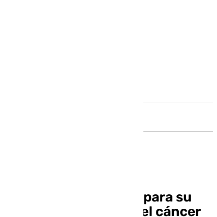
Andalucía
Campillos se prepara para su
San Silvestre contra el cáncer