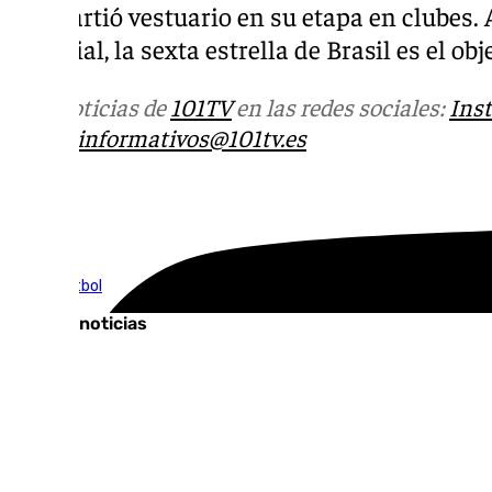
compartió vestuario en su etapa en clubes.
Mundial, la sexta estrella de Brasil es el obje
Más noticias de
101TV
en las redes sociales:
Ins
correo
informativos@101tv.es
Tags:
Cine
Fútbol
Últimas noticias