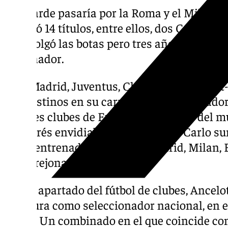
Más tarde pasaría por la Roma y el Milan,
levantó 14 títulos, entre ellos, dos Copas d
1993 colgó las botas pero tres años mas ta
entrenador.
Real Madrid, Juventus, Chelsea, Paris Sain
sus destinos en su carrera como entrenado
mejores clubes de Europa, y por tanto del 
palmarés envidiable para muchos. Carlo 
como entrenador, solo Real Madrid, Milan, 
más orejonas que él.
Ahora apartado del fútbol de clubes, Ancelo
aventura como seleccionador nacional, en e
Brasil. Un combinado en el que coincide con