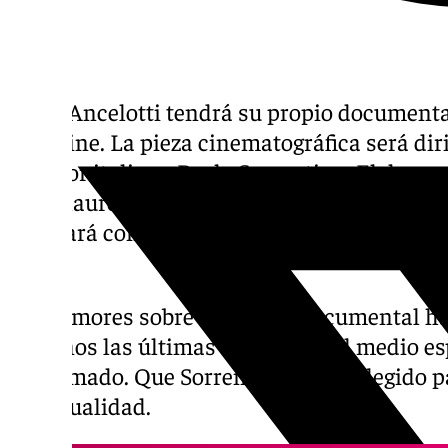
Carlo Ancelotti tendrá su propio documenta
Deadline. La pieza cinematográfica será dir
director italiano Paolo Sorrentino. El docum
de su laureada carrera desde sus inicios h
debutará como seleccionador en un cita mu
Brasil.
Los rumores sobre el posible documental ha
italianos las últimas semanas y el medio es
confirmado. Que Sorrentino sea el elegido p
es casualidad.