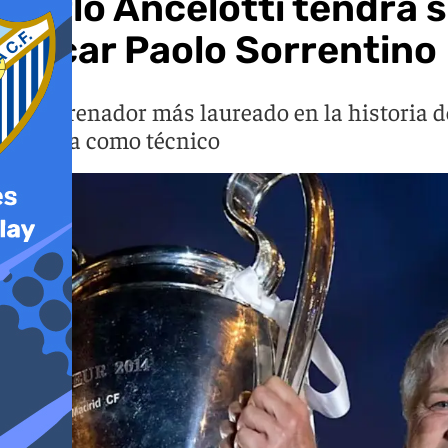
Carlo Ancelotti tendrá 
Oscar Paolo Sorrentino
El entrenador más laureado en la historia 
carrera como técnico