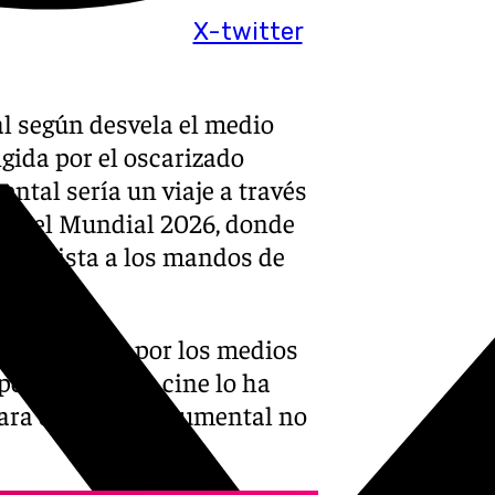
X-twitter
l según desvela el medio
igida por el oscarizado
ental sería un viaje a través
asta el Mundial 2026, donde
ndialista a los mandos de
n circulado por los medios
pecializado en cine lo ha
ara dirigir el documental no