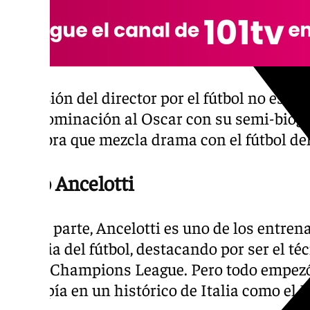
La pasión del director por el fútbol no es ni
una nominación al Oscar con su semi-biog
una obra que mezcla drama con el fútbol de
Carlo Ancelotti
Por su parte, Ancelotti es uno de los entre
historia del fútbol, destacando por ser el 
UEFA Champions League. Pero todo empezó
irrumpía en un histórico de Italia como el 