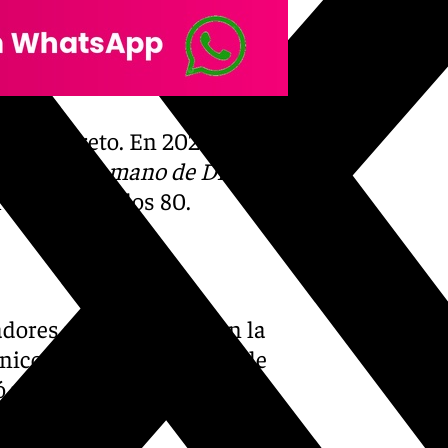
ngún secreto. En 2021 recibió
rafía
Fue la mano de Dios
,
l Napoles en los 80.
nadores más laureados en la
técnico con mayor número de
 mucho antes, en 1975
Parma.