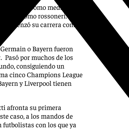
 destacando como mediocentro
e Europa como rossoneri. En
rde comenzó su carrera como
t-Germain o Bayern fueron
r. Pasó por muchos de los
mundo, consiguiendo un
suma cinco Champions League
Bayern y Liverpool tienen
tti afronta su primera
ste caso, a los mandos de
 futbolistas con los que ya