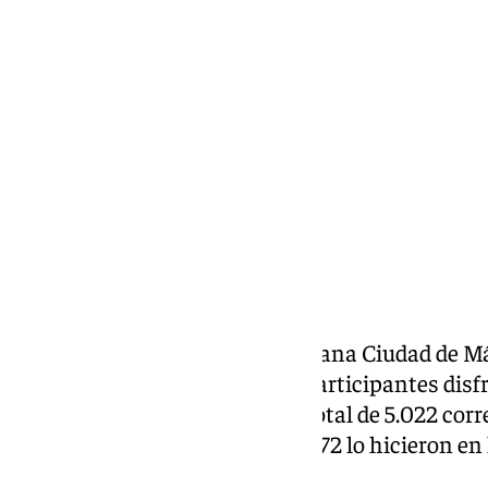
Miguel Alfonso
domingo, 19 octubre 2025, 14:23
Compartir:
La 45ª edición de la Carrera Urbana Ciudad de M
memorable con más de 7.500 participantes disf
meteorológicas perfectas. Un total de 5.022 cor
10 kilómetros, mientras que 2.572 lo hicieron en 
kilómetros.