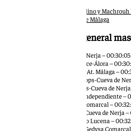
Un nuevo campeón masculino y Machrouh b
año en la Carrera Urbana de Málaga
Top 10 clasificación general ma
1. Nabil Sebar – Trops-Cueva de Nerja – 00:30:05
2. Pablo van Hoorn – Guadalhorce-Álora – 00:30
3. Alejandro Cañas del Palacio – At. Málaga – 00:
4. Josue Jarquin Molinares – Trops-Cueva de Ner
5. Daniel Moreno Villena – Trops-Cueva de Nerja
6. Carlos Rodríguez Ordóñez – Independiente – 0
7. Miguel Ruiz Labao – Gedysa Comarcal – 00:32
8. Hugo Arias Gallardo – Trops-Cueva de Nerja –
9. Javier Arcas García – CD Surco Lucena – 00:32
10. José Manuel Vegas Luque – Gedysa Comarcal