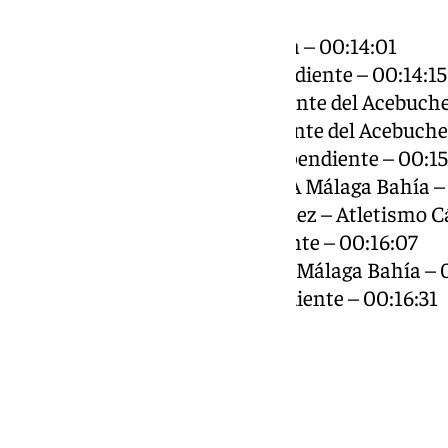
1. Luca Nievas Jung – At. Málaga – 00:14:01
2. Pablo Pérez Gómez – Independiente – 00:14:15
3. Iván Blanco Estrada – CD Fuente del Acebuche
4. Carlos Blanco Calvo – CD Fuente del Acebuche
5. Mario Buzón Sánchez – Independiente – 00:15
6. Nicolás Mesas Rodríguez – CA Málaga Bahía –
7. Juan Manuel Palomino Vázquez – Atletismo C
8. Mario del Riego – Independiente – 00:16:07
9. Álvaro Vergara Enríquez – CA Málaga Bahía – 
10. Takieddine Gatri – Independiente – 00:16:31