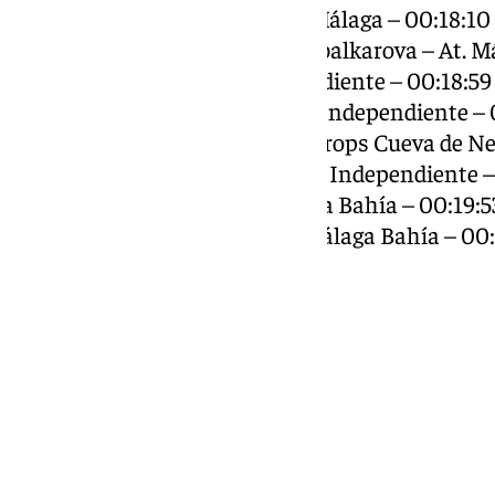
3. Yasmine Ionita Pricop – At. Málaga – 00:18:10
4. Aleksandra Aleksandrova Yabalkarova – At. Má
5. Mar Ramos García – Independiente – 00:18:59
6. Tamara García Maldonado – Independiente – 
7. Elena Astorga Varela – Club Trops Cueva de Ne
8. María Doumbia Mollfulleda – Independiente –
9. Noa García Bravo – CA Málaga Bahía – 00:19:5
10. Adriana Ruiz Blanco – CA Málaga Bahía – 00: