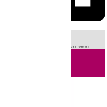
HOY
|
Fútbol
Primera División
Crisis Migratoria en Ceuta
LaLiga
Sucesos
Andalucía