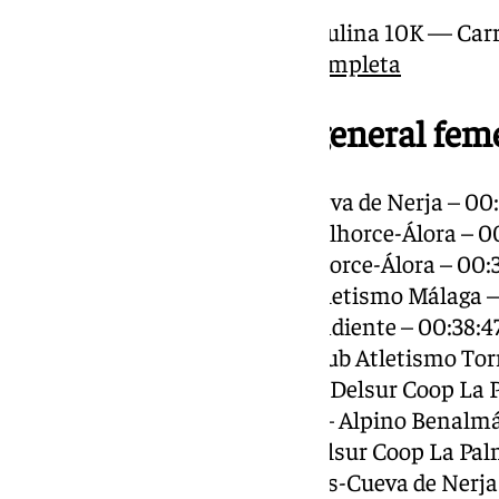
Clasificación general masculina 10K — Car
·
Descargar clasificación completa
Top 10 clasificación general fe
1. Nazha Macrouch – Trops-Cueva de Nerja – 00:
2. Belén Infantes Rojas – Guadalhorce-Álora – 0
3. Eva Infantes Rojas – Guadalhorce-Álora – 00:
4. Laura Núñez Flores – Club Atletismo Málaga –
5. Silvia Sánchez Ríos – Independiente – 00:38:4
6. Montse Rosales Ramallo – Club Atletismo Tor
7. Isabel María Piñero Garrido – Delsur Coop La
8. Eva María Moreda Gabaldón – Alpino Benalmá
9. Noemí Sánchez Bolaños – Delsur Coop La Pal
10. Maicu López Delgado – Trops-Cueva de Nerja