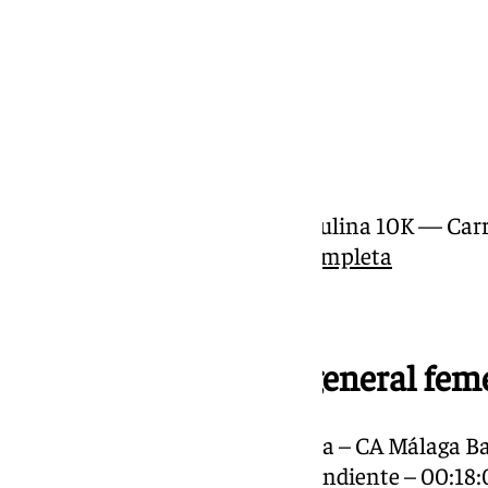
Clasificación general masculina 10K — Car
·
Descargar clasificación completa
Top 10 clasificación general fe
1. Laura Gálvez del Postigo Arana – CA Málaga B
2. Raquel Vargas Judas – Independiente – 00:18: