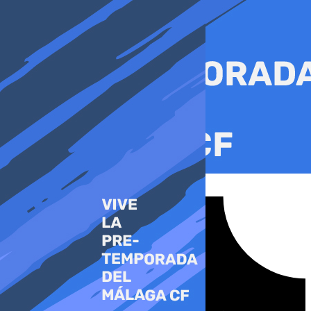
Ir
al
contenido
Tiktok