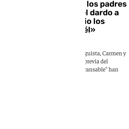
El agradecimiento de los padres
de Funes a Málaga y el dardo a
la prensa: «Al principio los
medios no creíais en él»
Los progenitores del técnico malaguista, Carmen y
Juan, han atendido a 101TV en la previa del
partido contra Las Palmas: "Es incansable" han
destacado sobre su hijo