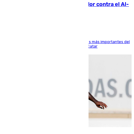
Málaga: Eneko Jauregui, bigoleador contra el Al-
Arabi SC
El delantero vasco ha sido uno de los jugadores más importantes del
partido de los de Funes contra el conjunto de Catar