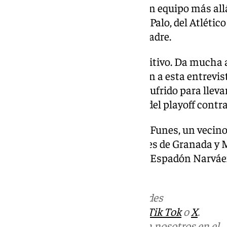
que ella nunca ha sido de ningún equipo más allá
del Loja, del Vélez-Málaga, de El Palo, del Atléti
del Málaga», ha subrayado su madre.
«Le dan cariño y eso es muy positivo. Da mucha a
apuntado su padre como colofón a esta entrevist
intenso en el que el Málaga ha sufrido para lleva
Palmas. Pero ya está en la final del playoff contr
Sigue vive el sueño del currante Funes, un vecino
medio camino entre las capitales de Granada y M
lojeño más famoso después del Espadón Narváez 
siguiente parada.
Más noticias de
101TV
en las redes
sociales:
Instagram
,
Facebook
,
Tik Tok
o
X
.
Puedes ponerte en contacto con nosotros en el