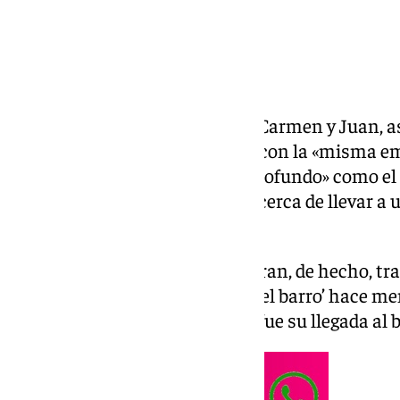
Los padres de Juanfran Funes, Carmen y Juan, a
101TV que estaban nerviosos y con la «misma emo
malagueños al vivir algo «tan profundo» como el 
experiencia de que su hijo esté cerca de llevar a 
Primera División.
Solamente dos partidos le separan, de hecho, t
para alguien que entrenaba ‘en el barro’ hace me
del técnico ha recordado cómo fue su llegada al 