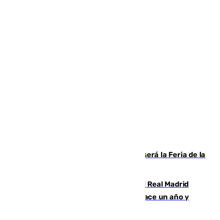
Talleres, escape room y música: así será la Feria de la
Juventud Cofrade de Málaga
El fichaje más caro de la historia del Real Madrid
costaba 105 millones de euros menos hace un año y
jugaba en Leganés