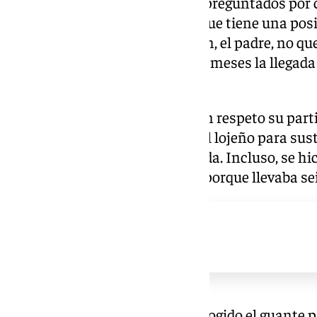
«Sí sufrimos», asentían ambos preguntados por c
oficio de ser padres de alguien que tiene una pos
entrenador. Y acto seguido, Juan, el padre, no qu
rememorar cómo vivieron hace meses la llegada 
dardo incluido.
Juan Funes ha querido dejar con respeto su parti
el club de Martiricos pensó en el lojeño para susti
medios no creíais en él para nada. Incluso, se 
negativos. El club si la conocía porque llevaba se
Con diplomacia, Carmen ha recogido el guante pa