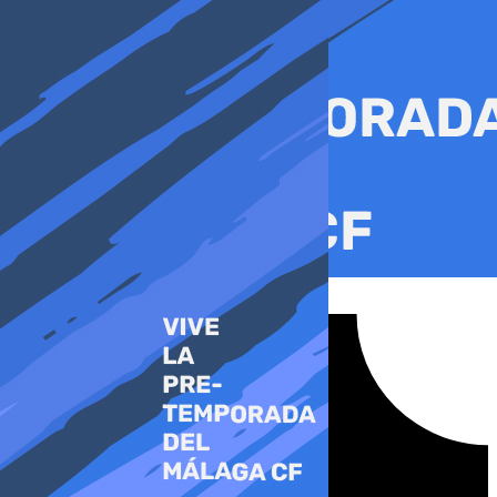
Ir
al
contenido
Tiktok