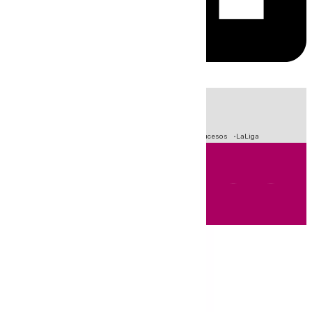
HOY
|
Fútbol
Primera División
Crisis Migratoria en Ceuta
Sucesos
LaLiga
Andalucía