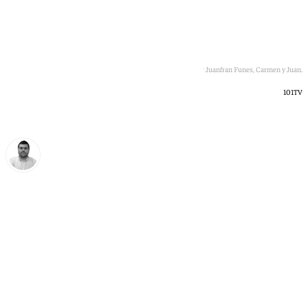
Los padres del entrenador Juanfran Funes, Carmen y Juan.
101TV
Borja Gutiérrez
miércoles, 10 junio 2026, 23:02
Compartir: