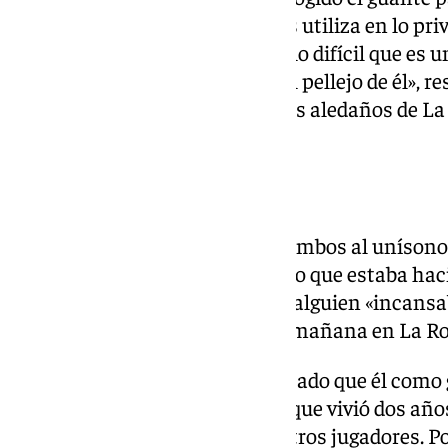
preferida de su hijo y la que más utiliza en lo pri
«disfrutar». Eso sí, ha detallado lo difícil que es
presión: «No quisiera estar en el pellejo de él», 
recibimiento espectacular en los aledaños de La
que conlleva.
«Él lo tenía seguro»
«Es su sueño», han remarcado ambos al unísono
«tenía seguro» que podía hacer lo que estaba ha
al entrenador del Málaga como alguien «incansab
«todos los días a las cinco de la mañana en La R
Para finalizar, el padre ha explicado que él como
Málaga hasta que llegó su hijo, que vivió dos año
aquel gran equipo de Viberti y otros jugadores. 