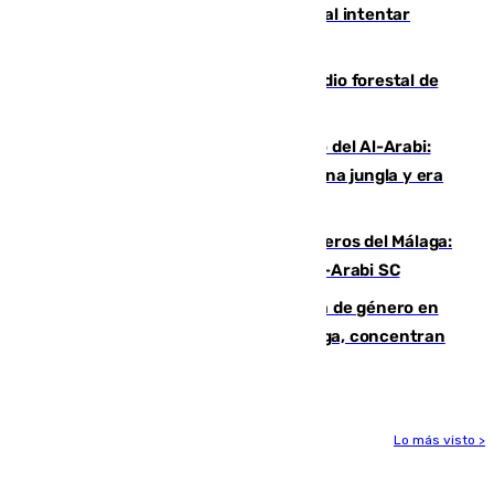
Ceuta suma 82 fallecidos en el mar al intentar
cruzar la frontera española
Huelva eleva a emergencia el incendio forestal de
Niebla
Juanfran Funes, sobre el duro juego del Al-Arabi:
“Por momentos nos hemos metido en una jungla y era
hasta peligroso”
Ya se han estrenado los tres delanteros del Málaga:
Eneko Jauregui, bigoleador contra el Al-Arabi SC
35 mujeres asesinadas por violencia de género en
España en este 2026: Andalucía y Málaga, concentran
el foco de la tragedia
Lo más visto >
Más noticias