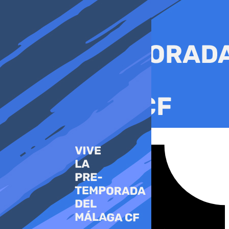
Ir
al
contenido
Tiktok