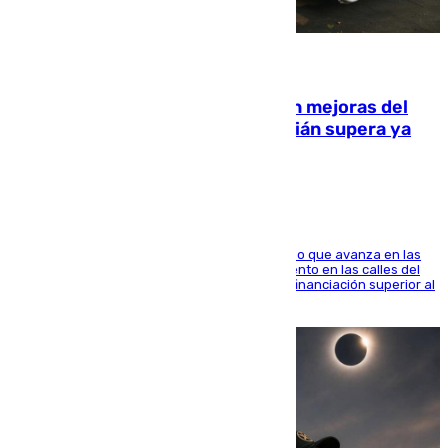
08.08.2026
La inversión del Ayuntamiento en mejoras del
entorno del Prado de San Sebastián supera ya
1.600.000 euros
El consistorio, a través de Emasesa, ha indicado que avanza en las
obras de renovación de las redes de saneamiento en las calles del
entorno del Prado, contando la zona con una financiación superior al
millón y medio de euros