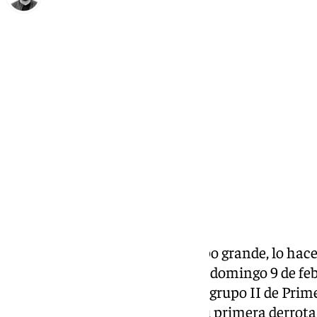
Eduardo Villalón
viernes, 7 febrero 2025, 11:46
Compartir:
Un golpe no acaba con un equipo grande, lo hace
tiene una oportunidad única, el domingo 9 de feb
demostrar porqué es el líder del grupo II de Prim
partido, ante el Fuenlabrada, su primera derrota