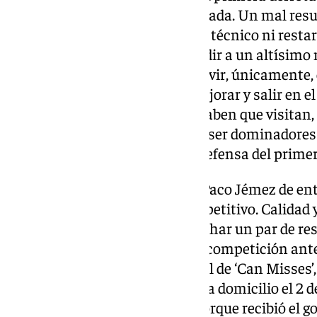
Maulí y la segunda de la temporada. Un mal res
ambición de jugadores y cuerpo técnico ni restar
conseguidos. Es muy difícil rendir a un altísimo
semanas y una derrota debe servir, únicamente,
puliendo aspectos del juego, mejorar y salir en el
victoria. Los de Javier Medina saben que visitan, 
crecimiento y están listos para ser dominador
áreas y no ceder puntos en su defensa del primer
La Unión Deportiva Ibiza, con Paco Jémez de en
un equipo muy peligroso y competitivo. Calidad y
plantilla, pero le faltaba enganchar un par de re
en las últimas dos semanas de competición ante 
play-off. En el estadio municipal de ‘Can Misses’,
contundencia al Mérida (3-0) y, a domicilio el 2 de
1-2. Supo manejar su ventaja porque recibió el gol