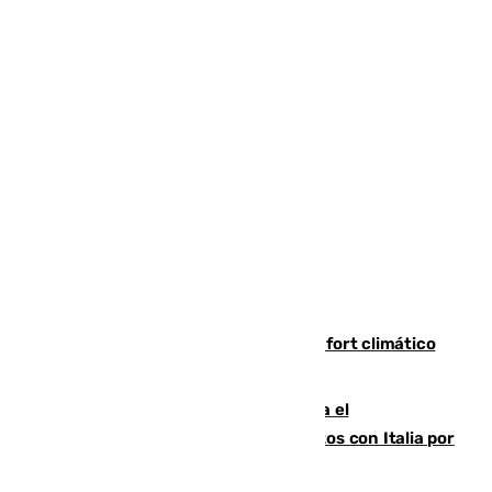
Málaga contabiliza 148 zonas de confort climático
para enfrentar las altas temperaturas
Marlaska notifica a la Unión Europea el
restablecimiento de controles fronterizos con Italia por
vía aérea y marítima