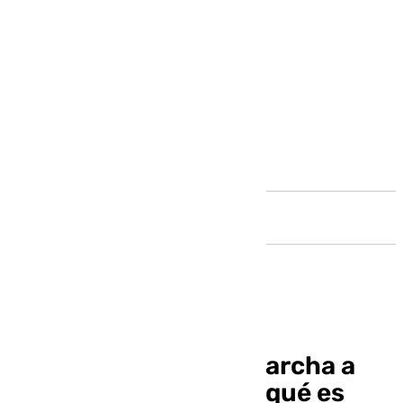
Andalucía
El Antequera CF se marcha a
Ibiza a demostrar porqué es