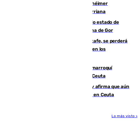
Hallan sin vida al granadino con Alzhéimer
desaparecido hace una semana en Churriana
Encuentran un cadáver en avanzado estado de
descomposición en la localidad granadina de Gor
Christantus Uche, delantero del Getafe, se perderá
toda la temporada por varias fracturas en los
ligamentos de su rodilla derecha
Expulsado de España un ciudadano marroquí
condenado por allanar una vivienda en Ceuta
Vivas niega la versión del Gobierno y afirma que aún
quedan entre 8.000 y 11.000 migrantes en Ceuta
Lo más visto >
Más noticias