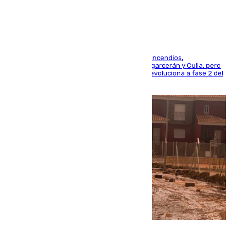
esfuerzos en Tírig
La UME se suma al operativo de control de los incendios,
progresando adecuadamente los de Sierra Engarcerán y Culla, pero
centrando todo el empeño en el de Culla, que evoluciona a fase 2 del
PEIF