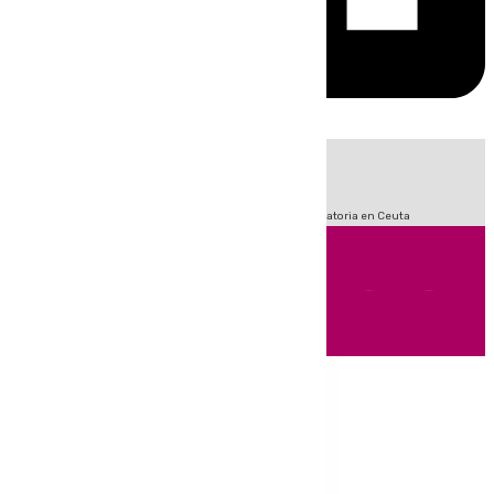
HOY
|
Sucesos
Fútbol
LaLiga
Primera División
Crisis Migratoria en Ceuta
Andalucía