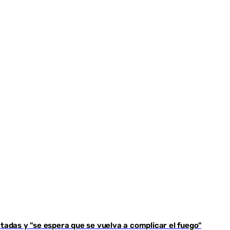
Youtube
tadas y "se espera que se vuelva a complicar el fuego"