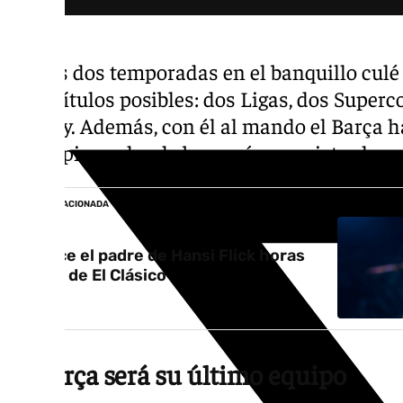
En sus dos temporadas en el banquillo culé
ocho títulos posibles: dos Ligas, dos Super
del Rey. Además, con él al mando el Barça ha
Champions, donde buscará conquistar la sex
NOTICIA RELACIONADA
Fallece el padre de Hansi Flick horas
antes de El Clásico
El Barça será su último equipo