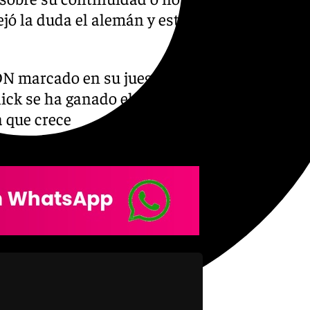
ó la duda el alemán y este
DN marcado en su juego y una
lick se ha ganado el derecho
a que crece