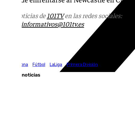
Más noticias de
101TV
en las redes sociales:
Ins
correo
informativos@101tv.es
Tags:
FC Barcelona
Fútbol
LaLiga
Primera División
Últimas noticias