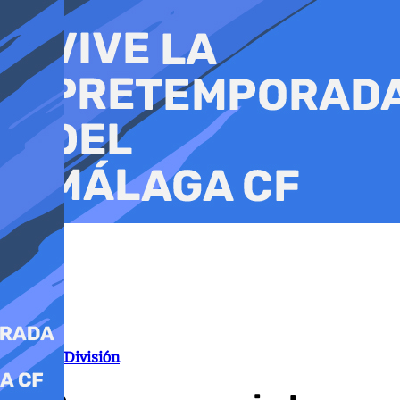
Ir
al
contenido
Primera División