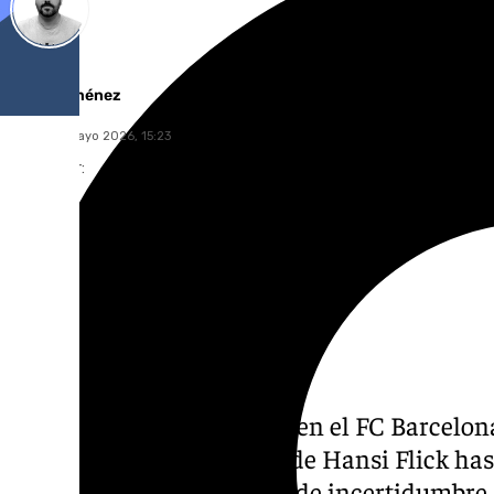
Pedro Jiménez
lunes, 18 mayo 2026, 15:23
Compartir:
Hay entrenador para rato en el FC Barcelon
anunciado la renovación de Hansi Flick has
que ha habido momentos de incertidumbre 