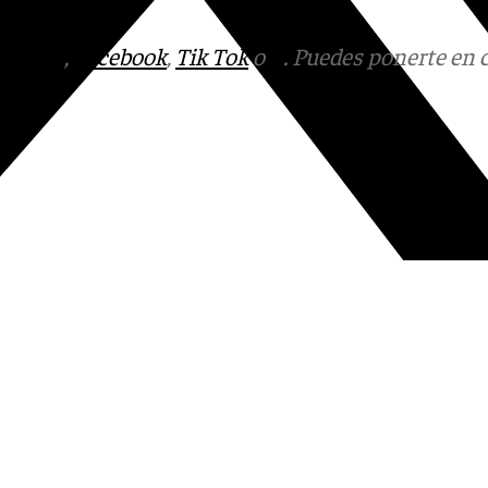
tagram
,
Facebook
,
Tik Tok
o
X
. Puedes ponerte en 