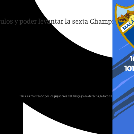
028
tulos y poder levantar la sexta Champions
Flick es manteado por los jugadores del Barça y a la derecha, la foto de su renovación
101 TV