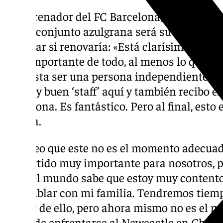
El entrenador del FC Barcelona, Hansi Flic
que el conjunto azulgrana será su «último cl
desvelar si renovaría: «Está clarísimo que m
más importante de todo, al menos lo que yo
me gusta ser una persona independiente. Te
un muy buen ‘staff’ aquí y también recibo e
Barcelona. Es fantástico. Pero al final, esto 
prensa.
«Yo creo que este no es el momento adecu
un partido muy importante para nosotros, par
Todo el mundo sabe que estoy muy contento
que hablar con mi familia. Tendremos tiemp
hablar de ello, pero ahora mismo no es el 
antes de enfrentarse al Newcastle en Cham