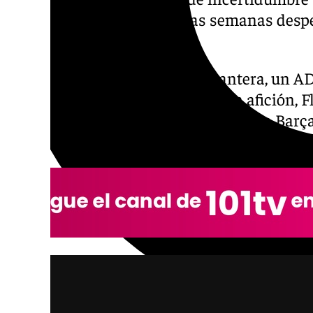
la Ciudad Condal, hace unas semanas despej
lunes se ha hecho oficial.
Con una clara apuesta por la cantera, un A
buena conexión con la ciudad y la afición, F
a continuar siendo el arquitecto de un Barç
exponencialmente con el paso del tiempo.