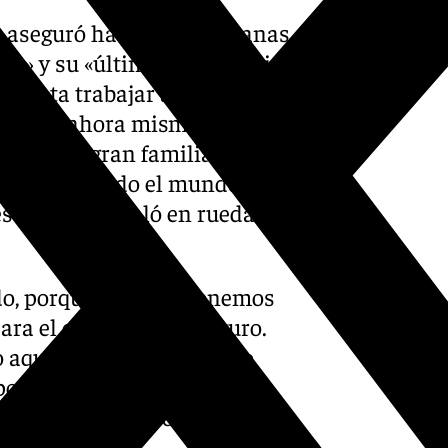
k, aseguró hace unas semanas
ub» y su «último trabajo», sin
e gusta trabajar aquí. Pero lo
 siento ahora mismo, es que
ngo una gran familia, tengo
l apoyo de todo el mundo de
es fútbol», señaló en rueda de
ado, porque mañana tenemos
a el club y para el futuro.
 aquí, pero primero tengo
o suficiente para poder
momento adecuado», afirmaba
pions.