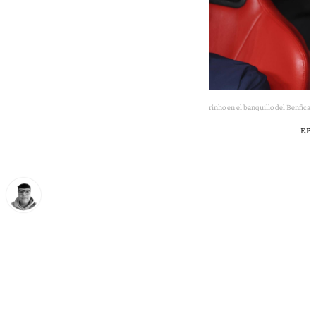
Imagen de José Mourinho en el banquillo del Benfica
E.P
Eloy Rodríguez
miércoles, 10 junio 2026, 08:37
Compartir: