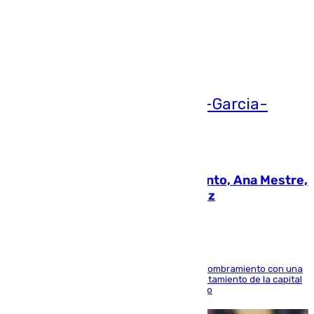
Más noticias
Ver más >
05.08.2026
La nueva presidenta del Parlamento, Ana Mestre,
hace parada institucional en Cádiz
Ana Mestre estrena su agenda oficial tras su nombramiento con una
doble visita a la Diputación Provincial y al Ayuntamiento de la capital
para sellar una etapa de colaboración y diálogo