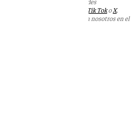
Más noticias de
101TV
en las redes
sociales:
Instagram
,
Facebook
,
Tik Tok
o
X
.
Puedes ponerte en contacto con nosotros en el
correo
informativos@101tv.es
Tags:
Últimas noticias