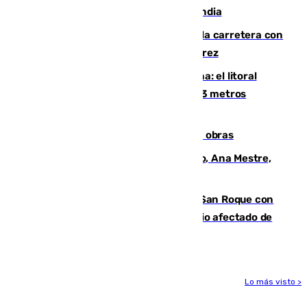
por un rayo durante un partido en Tailandia
Muere un conductor tras salirse de la carretera con
su turismo en la A-480 a la altura de Jerez
Julio supera a junio en basura marina: el litoral
occidental malagueño recoge más de 33 metros
cúbicos de residuos
El Cádiz se afila ante un Granada en obras
La nueva presidenta del Parlamento, Ana Mestre,
hace parada institucional en Cádiz
Estabilizado el incendio forestal de San Roque con
19 familias aún desalojadas y un domicilio afectado de
gravedad
Lo más visto >