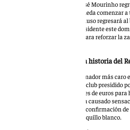
De esta forma, se espera que José Mourinho regr
oficial en los próximos días y pueda comenzar a 
ya anunció Florentino Pérez, el luso regresará al 
empresario, reelegido como presidente este dom
fichajes de Dumfries y Konaté para reforzar la 
han hecho oficiales.
El entrenador más caro en la historia del 
Mourinho será además el entrenador más caro en 
Como ya confirmó el Benfica, el club presidido p
abonar la cantidad de 15 millones de euros para h
técnico portugués. Su llegada ha causado sensac
aficionados madridistas tras la confirmación de 
José Mourinho al frente del banquillo blanco.