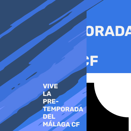
Ir
al
contenido
Tiktok