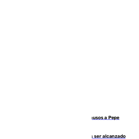
Granada despide con lágrimas y aplausos a Pepe
Habichuela
Un futbolista de 24 años muere tras ser alcanzado