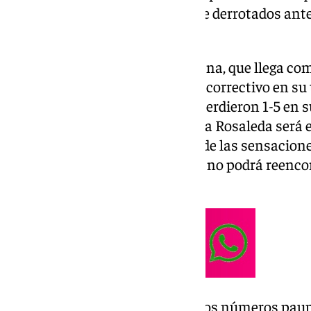
Copa, donde cayeron duramente derrotados ante 
RFEF.
Enfrente esperará el FC Cartagena, que llega com
murcianos recibieron un fuerte correctivo en su 
Deportivo de la Coruña, donde perdieron 1-5 en s
Quien no estará en el verde de La Rosaleda será
futbolista, que está siendo una de las sensacione
sufrido una lesión en el isquio y no podrá reenco
estadio.
Los visitantes aterrizan con unos números paup