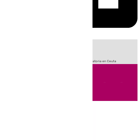
HOY
|
Sucesos
Fútbol
LaLiga
Primera División
Crisis Migratoria en Ceuta
Andalucía