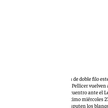
Ignacio Pérez
sábado, 9 noviembre 2024, 09:30
Compartir:
El Málaga
recibe a un Cartagena de doble filo es
la noche en La Rosaleda. Los de Pellicer vuelven
no poder disputar su último encuentro ante el 
que se jugará finalmente el próximo miércoles 27
será el primer encuentro que disputen los blanqu