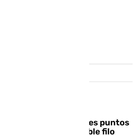
Andalucía
El Málaga, a por los tres puntos
ante un colista de doble filo