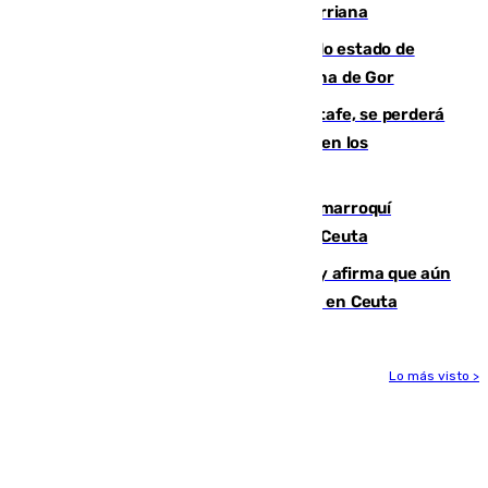
desaparecido hace una semana en Churriana
Encuentran un cadáver en avanzado estado de
descomposición en la localidad granadina de Gor
Christantus Uche, delantero del Getafe, se perderá
toda la temporada por varias fracturas en los
ligamentos de su rodilla derecha
Expulsado de España un ciudadano marroquí
condenado por allanar una vivienda en Ceuta
Vivas niega la versión del Gobierno y afirma que aún
quedan entre 8.000 y 11.000 migrantes en Ceuta
Lo más visto >
Más noticias