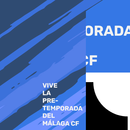
Ir
al
contenido
Tiktok