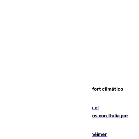
Málaga contabiliza 148 zonas de confort climático
para enfrentar las altas temperaturas
Marlaska notifica a la Unión Europea el
restablecimiento de controles fronterizos con Italia por
vía aérea y marítima
Hallan sin vida al granadino con Alzhéimer