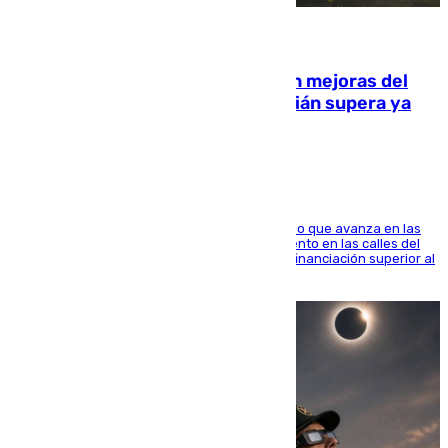
08.08.2026
La inversión del Ayuntamiento en mejoras del
entorno del Prado de San Sebastián supera ya
1.600.000 euros
El consistorio, a través de Emasesa, ha indicado que avanza en las
obras de renovación de las redes de saneamiento en las calles del
entorno del Prado, contando la zona con una financiación superior al
millón y medio de euros