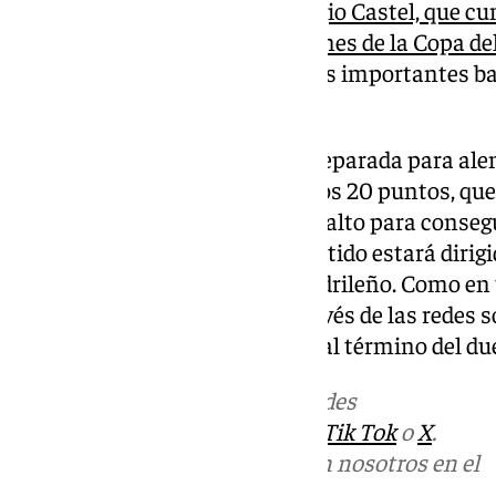
lesión. El que sí estará será
Sergio Castel, que cu
sanción en las próximas ediciones de la Copa del
cuestionado Jandro llega con las importantes baj
Muñoz.
La Rosaleda ya se encuentra preparada para alen
llevarles en volandas a sumar los 20 puntos, que
descenso y supondría un gran salto para consegu
objetivo: la permanencia. El partido estará dirigi
Moreno Aragón, del Comité Madrileño. Como en t
seguir el minuto a minuto a través de las redes so
Televisión, así como la crónica al término del due
Más noticias de
101TV
en las redes
sociales:
Instagram
,
Facebook
,
Tik Tok
o
X
.
Puedes ponerte en contacto con nosotros en el
correo
informativos@101tv.es