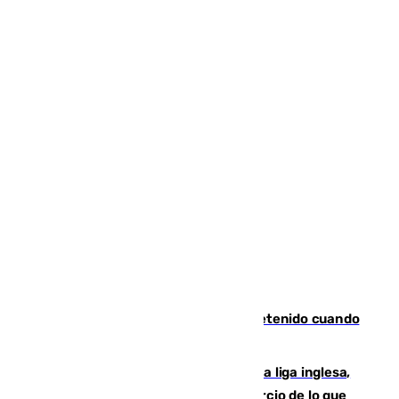
Mata a su expareja en Murcia y es detenido cuando
huía hacia Granada
El Boreham Wood, equipo de la quinta liga inglesa,
rechaza una oferta equivalente a un tercio de lo que