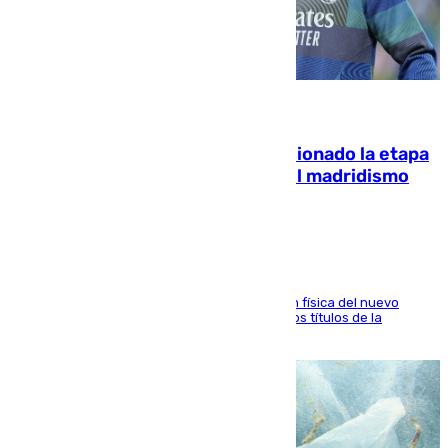
06.08.2026
El malagueño Brahim afronta ilusionado la etapa
con Mourinho y considera que «el madridismo
está contento con mi fútbol»
El atacante malagueño destaca la preparación física del nuevo
cuerpo técnico y fija como meta pelear todos los títulos de la
temporada