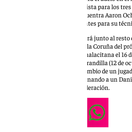
hoy, Irlanda sub-19 ha dado su lista para los tr
en Croacia, entre los que se encuentra Aaron O
una de las piezas más importantes para su técnic
El centrocampista se incorporará junto al resto
partido ante el RC Deportivo de la Coruña del pr
jugador volverá a la disciplina malacitana el 16 
forma el partido en el Nuevo Mirandilla (12 de oct
Nules deberá encontrar un recambio de un juga
claro titular indiscutible, destronando a un Dan
durante la etapa en Primera Federación.