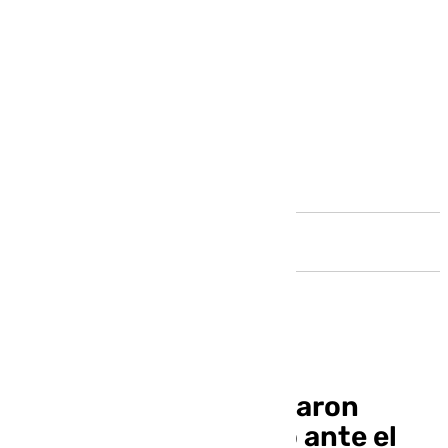
Andalucía
El Málaga perderá a Aaron
Ochoa para el partido ante el