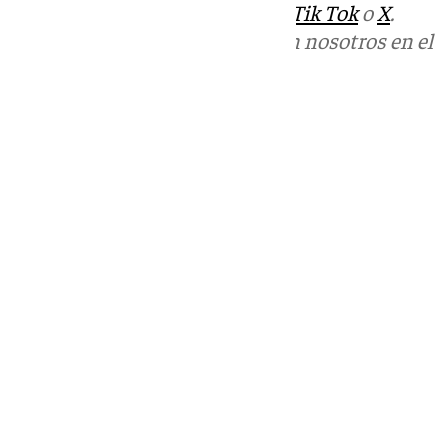
sociales:
Instagram
,
Facebook
,
Tik Tok
o
X
.
Puedes ponerte en contacto con nosotros en el
correo
informativos@101tv.es
Tags:
Últimas noticias