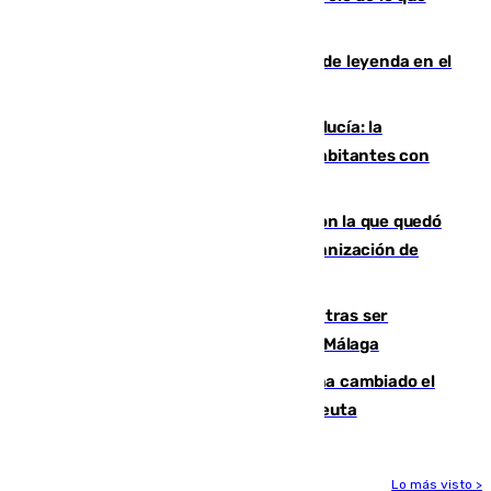
vale el club por un jugador
La familia Hernangómez: un legado de leyenda en el
mundo del baloncesto
Nuevo récord de población en Andalucía: la
comunidad supera los 8,7 millones de habitantes con
una alta tasa de extranjeros
Agrede sexualmente a una mujer con la que quedó
por Instagram: dos años prisión e indemnización de
9.000 euros
Un turista de 17 años, hospitalizado tras ser
atropellado a propósito en el Centro de Málaga
De bocadillos a lentejas y pollo: así ha cambiado el
menú de los militares desplegados en Ceuta
Lo más visto >