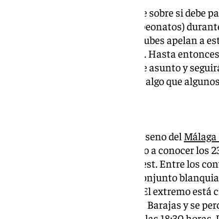
Una vez más, se reabre el debate sobre si debe 
(tal y como lo hacen otros campeonatos) durant
entrenadores de los distintos clubes apelan a e
patronal se mantiene inflexible. Hasta entonces,
principales perjudicados de este asunto y seguir
baluartes durante estas fechas, algo que algunos
Cordero, otra baja sensible
Las alarmas saltaron ayer en el seno del
Málaga
19, dirigida por Paco Gallardo, dio a conocer los 
Torneo Internacional en Bucarest. Entre los con
Antoñito Cordero, jugador del conjunto blanquiaz
fundamentales de este equipo. El extremo está c
20:00 horas en el aeropuerto de Barajas y se perd
próximo sábado 12 de octubre a las 18:30 horas. 