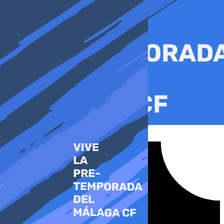
Ir
al
contenido
Tiktok