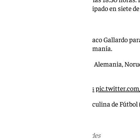
de Pellicer, el jerezano ha participado en siete de 
? ??????? | Convocatoria de Paco Gallardo pa
Internacional Sub-19 de Rumanía.
? La Selección se enfrenta a Alemania, Noru
octubre en Bucarest.
https://t.co/kI8QoZP5Zs
pic.twitter.c
— Selección Española Masculina de Fútbol
Más noticias de
101TV
en las redes