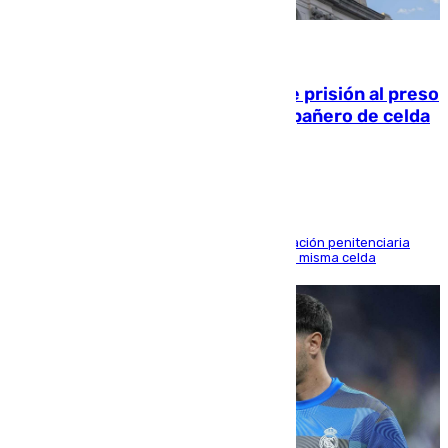
06.08.2026
El Supremo ratifica los 17 años de prisión al preso
que mató estrangulado a su compañero de celda
en Morón
El alto tribunal avala también que la Administración penitenciaria
indemnice a la familia por fallar al asignarles la misma celda