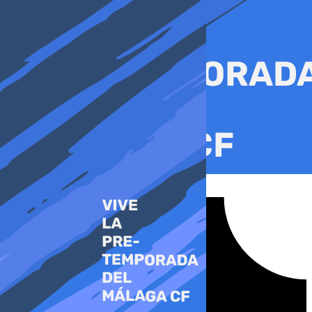
Ir
al
contenido
Tiktok