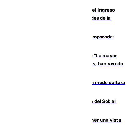
Cádiz aumenta un 15% en el cobro del Ingreso
Mínimo Vital junto a otras particularidades de la
provincia
La 'delicatessen' de Isco en la pretemporada:
pisadita y cañito ante el Bournemouth
Un testimonio del colapso en Ceuta: "La mayor
parte de los que han venido son víctimas, han venido
engañados"
Torrenueva Costa pone el verano en modo cultura
con actividades para todos los públicos
Este es el palmarés del Trofeo Costa del Sol: el
Málaga lidera la tabla con 12 triunfos
Estos son los mejores sitios para tener una vista
privilegiada del eclipse en Andalucía