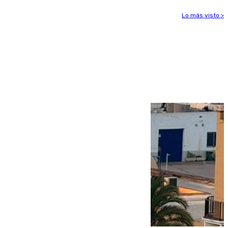
Lo más visto >
Más noticias
Ver más >