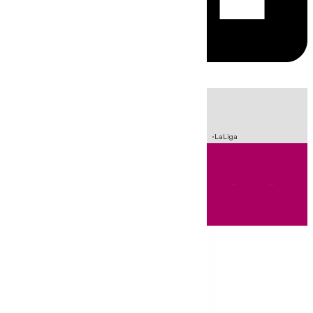
HOY
|
Sucesos
Incendios
Fútbol
Crisis Migratoria en Ceuta
LaLiga
Andalucía