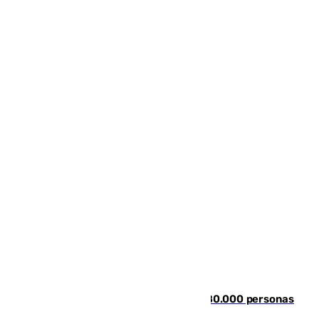
Nuevos datos de la crisis en Ceuta: 80.000 personas
se colaron durante la entrada masiva