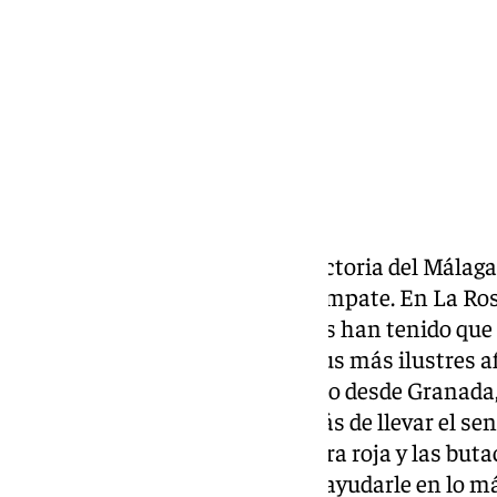
Compartir:
La jornada pedía a gritos una victoria del Málaga
Pellicer no pudieron pasar del empate. En La Ros
de su equipo, mientras que otros han tenido que
televisión. Ahora bien, uno de sus más ilustres 
de la Torre, ha tenido que sufrirlo desde Granad
gala de los
Goya
. El actor, además de llevar el s
decidido plantarse en la alfombra roja y las but
el pin de su equipo, intentando ayudarle en lo m