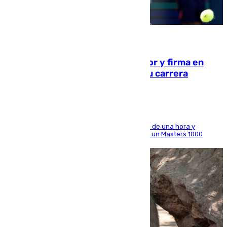
09.08.2026
Daniel Mérida derriba a Griekspoor y firma en
Montreal el mejor resultado de su carrera
El madrileño arrolla al neerlandés en poco más de una hora y
alcanza por primera vez los cuartos de final de un Masters 1000