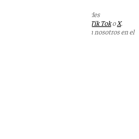
Más noticias de
101TV
en las redes
sociales:
Instagram
,
Facebook
,
Tik Tok
o
X
.
Puedes ponerte en contacto con nosotros en el
correo
informativos@101tv.es
Tags:
Últimas noticias