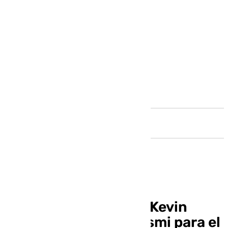
Andalucía
El Málaga recupera a Kevin
Medina y pierde a Luismi para el