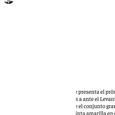
Ignacio Pérez
lunes, 25 noviembre 2024, 19:44
Compartir:
Una de cal y otra de arena, así se presenta el pr
que se enfrentará este miércoles a ante el Levant
boquerones, para el partido ante el conjunto gr
Luismi Sánchez, quien vio la quinta amarilla en 