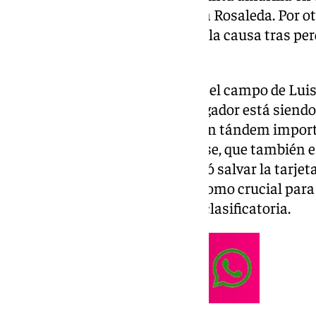
de Santander en el estadio de La Rosaleda. Por ot
recuperan a Kevin Medina para la causa tras perd
sanción.
Sin duda, la baja en el centro en el campo de L
suplir para Sergio Pellicer. El jugador está sien
el técnico de Nules, formando un tándem impor
Molina. Por su parte, el onubense, que también e
ante el líder de la categoría, logró salvar la tarje
en un partido que se presenta como crucial para 
conocer cuál será su situación clasificatoria.