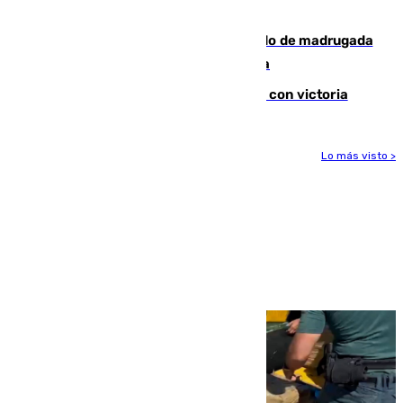
Tírig roza las 400 hectáreas
Muere un peatón tras ser atropellado de madrugada
en la carretera A-7 a su paso por Málaga
El Granada cierra su puesta a punto con victoria
Lo más visto >
Más noticias
Ver más >