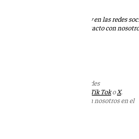
categoría.
Descubre más noticias de 101Tv en las redes soc
Tok
o
X
. Puedes ponerte en contacto con nosotro
informativos@101tv.es
.
Más noticias de
101TV
en las redes
sociales:
Instagram
,
Facebook
,
Tik Tok
o
X
.
Puedes ponerte en contacto con nosotros en el
correo
informativos@101tv.es
Tags: