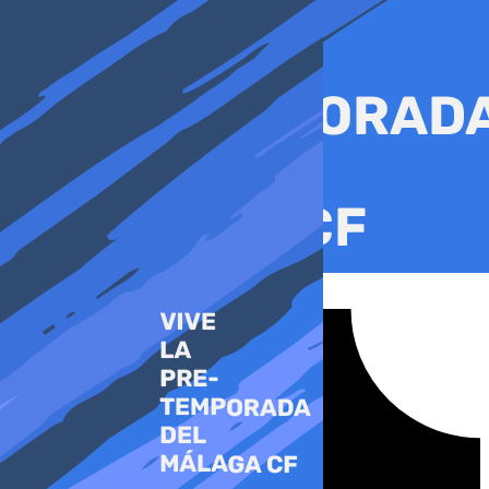
Ir
al
contenido
Tiktok