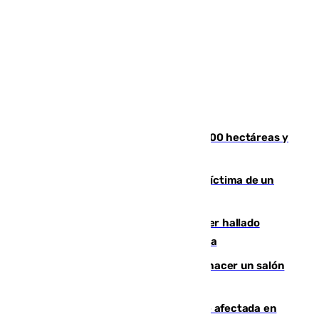
El incendio de Niebla alcanza las 8.000 hectáreas y
mantiene desalojadas a 474 personas
El tenista checho Lehecka, nueva víctima de un
Rafa Jódar que está siendo imparable
Muere un hombre de 58 años tras ser hallado
inconsciente en una piscina en Cómpeta
Un tribunal federal impide a Trump hacer un salón
de baile en la Casa Blanca
Incendios de Castellón: la superficie afectada en