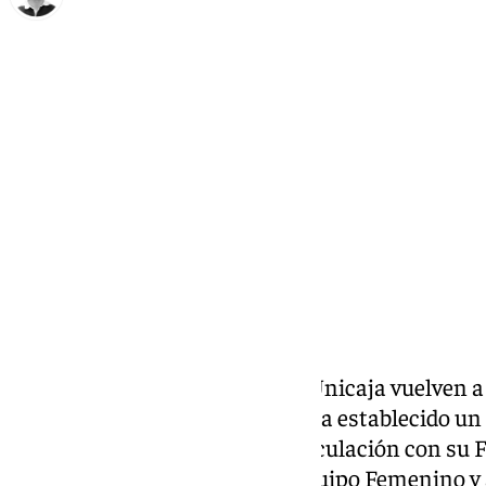
Ignacio Pérez
martes, 4 noviembre 2025, 16:12
Compartir:
Los lazos entre el
Málaga CF
y Unicaja vuelven a
La entidad malaguista, que ya ha establecido un 
banco, consigue ampliar su vinculación con su F
para impulsar, sobre todo, al equipo Femenino y