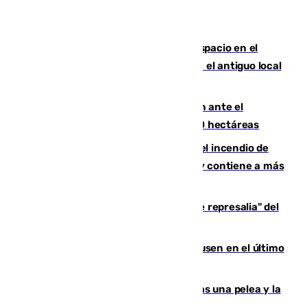
Las marca internacionales ganan espacio en el
Centro de Málaga: La Tagliatella abre en el antiguo local
de Vox Sports Bar
Moreno pide extremar la precaución ante el
incendio de Niebla, que supera las 4.000 hectáreas
340 personas más desalojadas por el incendio de
Niebla, que mantiene a 410 evacuadas y contiene a más
de 500 efectivos trabajando
Italia responde ante las "medidas de represalia" del
Gobierno de Sánchez
El Sevilla se desinfla ante el Leverkusen en el último
ensayo (1-2)
Tensión en la prisión de Alhaurín tras una pelea y la
incautación de un punzón