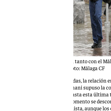
Antonio Hidalgo celebra un tanto con el Má
el patrocinio de Unicaja- Foto: Málaga CF
Tras aquellas mágicas temporadas, la relación 
enfriándose. La llegada de Al- Thani supuso la 
(Caixa), que se ha prolongado hasta esta última 
lazos vuelven a unirse. Por el momento se desco
aparecer en la camiseta malaguista, aunque los