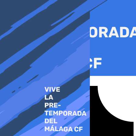
Ir
al
contenido
Tiktok