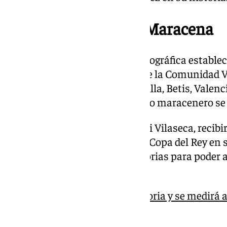
Partido histórico en Maracena
Con el criterio de proximidad geográfica establec
Primera División andaluces o de la Comunidad V
rivales para el Maracena: el Sevilla, Betis, Valenci
sorteo ha deparado que el equipo maracenero se
El Maracena, entrenado por Javi Vilaseca, recib
esta primera eliminatoria de la Copa del Rey en 
de iluminación y gradas supletorias para poder a
la competición copera.
La UD Maracena hace historia y se medirá a
Copa del Rey