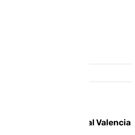
Andalucía
El Maracena recibirá al Valencia
en Copa del Rey