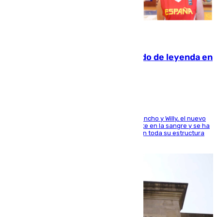
06.08.2026
La familia Hernangómez: un legado de leyenda en
el mundo del baloncesto
Desde los padres hasta la hermana junto a Francho y Willy, el nuevo
jugador del Unicaja lleva este magnífico deporte en la sangre y se ha
ido inculcando de generación en generación en toda su estructura
familiar