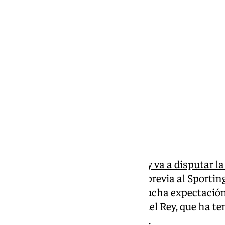
María José Ramírez
lunes, 6 octubre 2025, 13:50
Compartir:
El Maracena ha hecho historia y va a disputar la
tras superar en la eliminatoria previa al Sportin
metropolitano esperaba con mucha expectación e
de la primera ronda de la Copa del Rey, que ha ten
deparado como rival el Valencia.