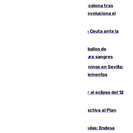
Rodrigo negocia su fichaje por el Barcelona tras
romper negociaciones con el Madrid y revoluciona el
mercado
El Rey traslada a Vivas su respaldo a Ceuta ante la
crisis migratoria
El primer ciclo de las carreras de caballos de
Sanlúcar arranca este sábado con 27 pura sangres
Continúan los cierres de parques caninos en Sevilla:
se detectan alimentos que contienen elementos
peligrosos
Estos son los mejores sitios para ver el eclipse del 12
de agosto en la provincia de Málaga
Otro incendio en Granada: el fuego activa al Plan
Infoca en Pinos Puente
Más potencia para las Tres Mil Viviendas: Endesa