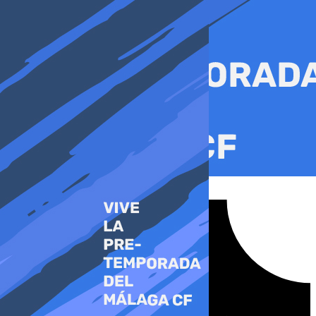
Ir
al
contenido
Tiktok