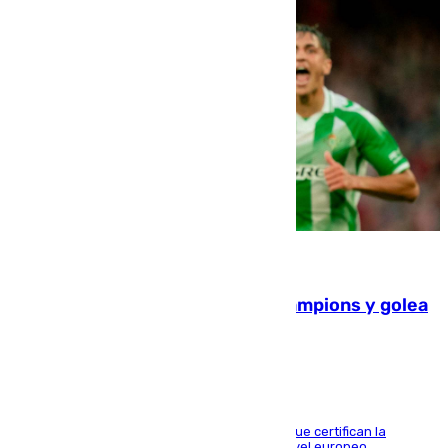
06.08.2026
El Betis supera el examen de Champions y golea
al Arsenal en Dublín (1-3)
Riquelme, Deossa y Fornals firman los tantos que certifican la
superioridad bética ante un rival de máximo nivel europeo