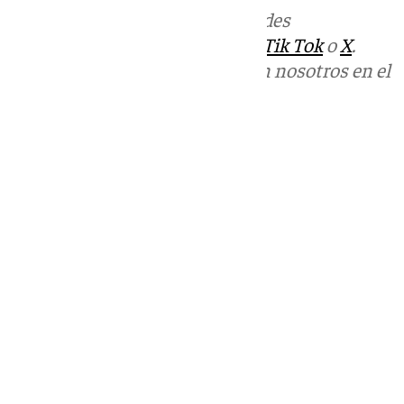
Más noticias de
101TV
en las redes
sociales:
Instagram
,
Facebook
,
Tik Tok
o
X
.
Puedes ponerte en contacto con nosotros en el
correo
informativos@101tv.es
Tags:
Últimas noticias