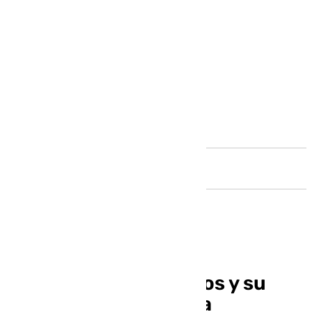
Andalucía
El otro derbi: Ontiveros y su
regreso a La Rosaleda