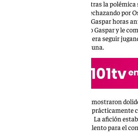
Ontiveros vuelve a La Rosaleda tras la polémica s
equipo blanquiazul que acabó rechazando por Os
acuerdo alcanzado con Manolo Gaspar horas ante
se puso en contacto con Manolo Gaspar y le co
planes mostrando que su deseo era seguir jugan
Finalmente, se decidió por Osasuna.
Tanto el club como la afición se mostraron dolido
jugador, ya que el fichaje estaba prácticamente c
contratos pendientes de firmar. La afición estab
uno de los jugadores con más talento para el co