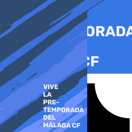
Ir
al
contenido
Tiktok