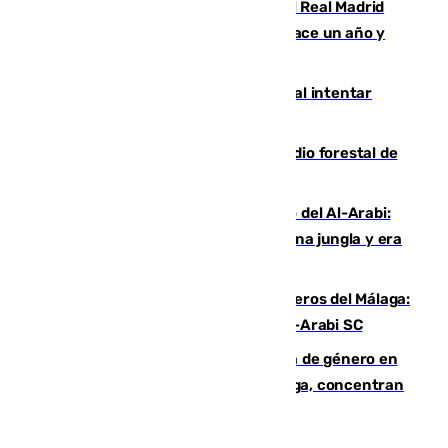
El fichaje más caro de la historia del Real Madrid
costaba 105 millones de euros menos hace un año y
jugaba en Leganés
Ceuta suma 82 fallecidos en el mar al intentar
cruzar la frontera española
Huelva eleva a emergencia el incendio forestal de
Niebla
Juanfran Funes, sobre el duro juego del Al-Arabi:
“Por momentos nos hemos metido en una jungla y era
hasta peligroso”
Ya se han estrenado los tres delanteros del Málaga:
Eneko Jauregui, bigoleador contra el Al-Arabi SC
35 mujeres asesinadas por violencia de género en
España en este 2026: Andalucía y Málaga, concentran
el foco de la tragedia