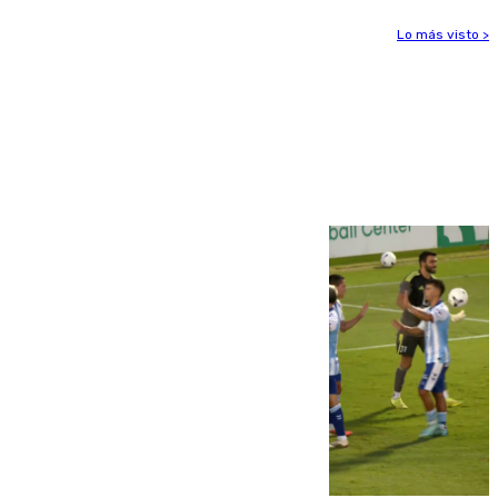
Lo más visto >
Más noticias
Ver más >