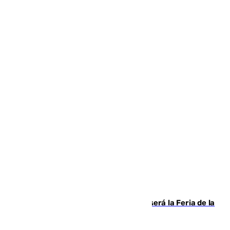
Talleres, escape room y música: así será la Feria de la
Juventud Cofrade de Málaga