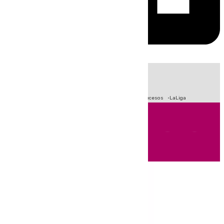
HOY
|
Fútbol
Primera División
Crisis Migratoria en Ceuta
Sucesos
LaLiga
Andalucía