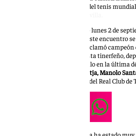
reúne a las mayores promesas del tenis mundial
acoge otra edición de la Copa Sevilla.
La fase final comenzó el pasado lunes 2 de septi
domingo 8
del mismo mes. En este encuentro se d
de
Roberto Carballés
, que se proclamó campeón 
dos ediciones. Más allá del tenista tinerfeño, d
Pablo Carreño
se llevaron el título en la última 
talla de
Carlos Moyá, Álex Corretja, Manolo Sant
sus carreras pisando las pistas del Real Club de 
En la primera jornada de la Copa ha estado muy 