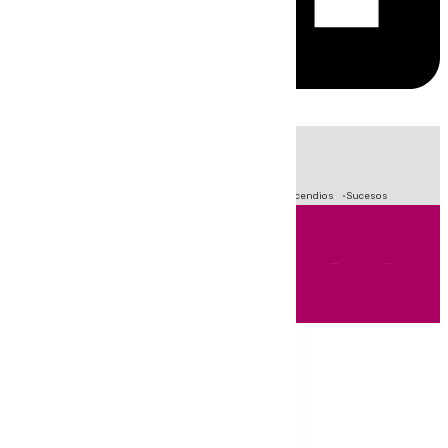
HOY
|
Fútbol
Crisis Migratoria en Ceuta
Primera División
Incendios
Sucesos
Andalucía