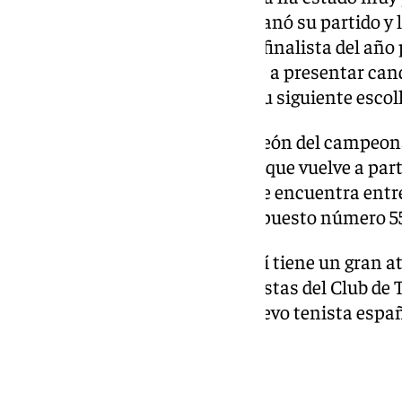
Barranco
, tenista almeriense, ganó su partido y l
octavos de final. Igualmente, el finalista del añ
ganó su primer partido, y vuelve a presentar cand
Para ello tendrá que superar a su siguiente escol
Roberto Carballés
, actual campeón del campeona
ante el suizo Remy Bertola. Aunque vuelve a part
tendrá que demostrar por qué se encuentra entre
mundo. Actualmente, ocupa el puesto número 55
Aunque la competición de por sí tiene un gran at
estrena la tierra batida de las pistas del Club de 
superficie se estrena con un nuevo tenista españ
de Sevilla.
Foto vía Copa Sevilla web.