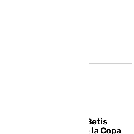
Andalucía
El Real Club de Tenis Betis
acoge otra edición de la Copa