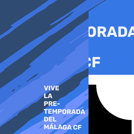
Ir
al
contenido
Tiktok