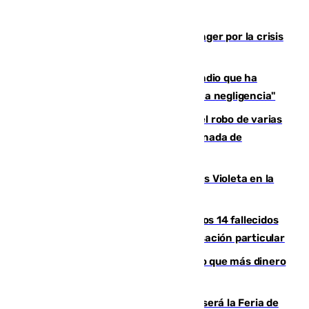
El Barça cancela un amistoso en Tánger por la crisis
en la frontera con Ceuta
El acalde de Niebla cree que el incendio que ha
afectado a dos aldeas se originó "por una negligencia"
Golpe cofrade en Jaén: investigan el robo de varias
joyas de la Virgen de la Fuensanta Coronada de
Alcaudete
Con Málaga exige duplicar los Puntos Violeta en la
Feria de Málaga
La Justicia ofrece a las familias de los 14 fallecidos
en el incendio de Los Gallardos ser acusación particular
Juanlu Sánchez, el sexto canterano que más dinero
deja en las arcas del Sevilla
Talleres, escape room y música: así será la Feria de