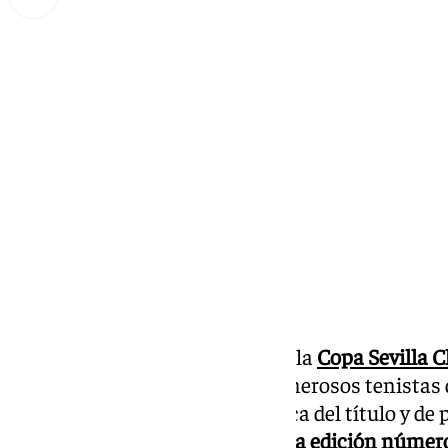
Lynx Devs
martes, 3 septiembre 2024, 14:25
Compartir:
Con el mes de septiembre, llega la
Copa Sevilla 
Andalucía. Como cada año, numerosos tenistas d
Real Club de Tenis Betis
en busca del título y de
clasificación. La de este año es
la edición númer