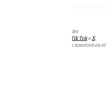
El Real Club de Tenis Betis acoge otra edición de 
Noticias Andalucía.
Más noticias de
101TV
en las redes
sociales:
Instagram
,
Facebook
,
Tik Tok
o
X
.
Puedes ponerte en contacto con nosotros en el
correo
informativos@101tv.es
Tags:
Últimas noticias