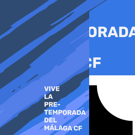
Ir
al
contenido
Tiktok