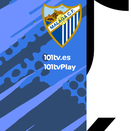
X-twitter