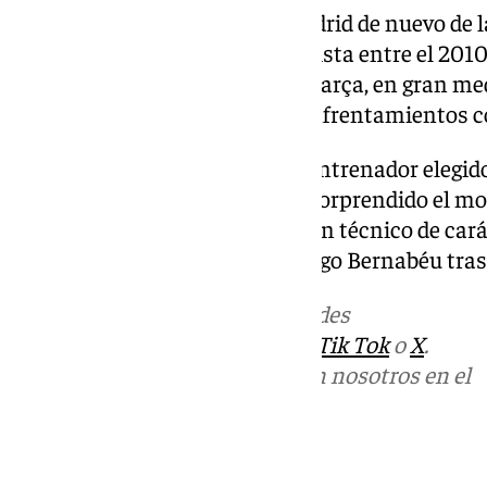
Mourinho regresará al Real Madrid de nuevo de l
luso ya dirigió al equipo madridista entre el 2010
marcada por la tensión con el Barça, en gran m
desde los banquillos o en sus enfrentamientos c
El que José Mourinho fuese el entrenador elegid
un secreto a voces, aunque ha sorprendido el mo
su llegada, el club apuesta por un técnico de car
ganarse los aplausos del Santiago Bernabéu tra
Más noticias de
101TV
en las redes
sociales:
Instagram
,
Facebook
,
Tik Tok
o
X
.
Puedes ponerte en contacto con nosotros en el
correo
informativos@101tv.es
Tags: