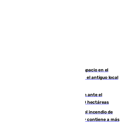
Las marca internacionales ganan espacio en el
Centro de Málaga: La Tagliatella abre en el antiguo local
de Vox Sports Bar
Moreno pide extremar la precaución ante el
incendio de Niebla, que supera las 4.000 hectáreas
340 personas más desalojadas por el incendio de
Niebla, que mantiene a 410 evacuadas y contiene a más
de 500 efectivos trabajando