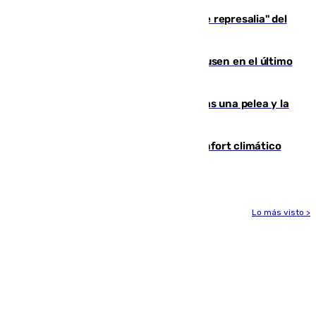
Italia responde ante las "medidas de represalia" del
Gobierno de Sánchez
El Sevilla se desinfla ante el Leverkusen en el último
ensayo (1-2)
Tensión en la prisión de Alhaurín tras una pelea y la
incautación de un punzón
Málaga contabiliza 148 zonas de confort climático
para enfrentar las altas temperaturas
Lo más visto >
Más noticias
Ver más >