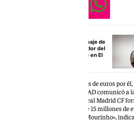
NOTICIA RELACIONADA
Florentino Pérez anuncia el fichaje de
Mourinho como nuevo entrenador del
Madrid con Riquelme en directo en El
Hormiguero
Los blancos pagarán 15 millones de euros por él,
cláusula de salida. «El Benfica SAD comunicó 
de Valores Mobiliarios- que el Real Madrid CF fo
a José Mourinho por un valor de 15 millones de 
dado su acuerdo. Gracias, José Mourinho», indic
comunicado este miércoles.