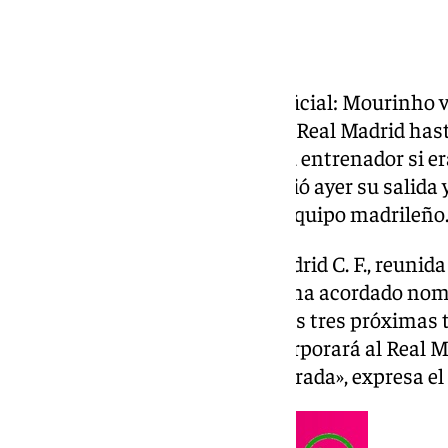
Era un secreto a voces y ya es oficial: Mourinho v
preparador luso se incorpora al Real Madrid has
Florentino anunció que sería su entrenador si e
así ha sido. El Benfica ya anunció ayer su salida
llegada de ‹The Special One› al equipo madrileño
«La Junta Directiva del Real Madrid C. F., reunida
presidida por Florentino Pérez, ha acordado no
entrenador del primer equipo las tres próximas 
de 2029. José Mourinho se incorporará al Real Mad
que dará comienzo la pretemporada», expresa el