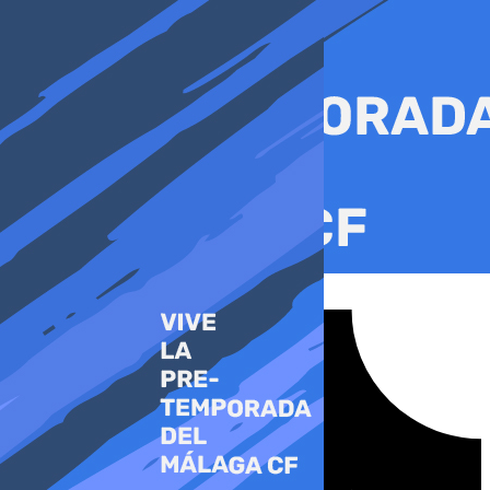
Ir
al
contenido
Tiktok