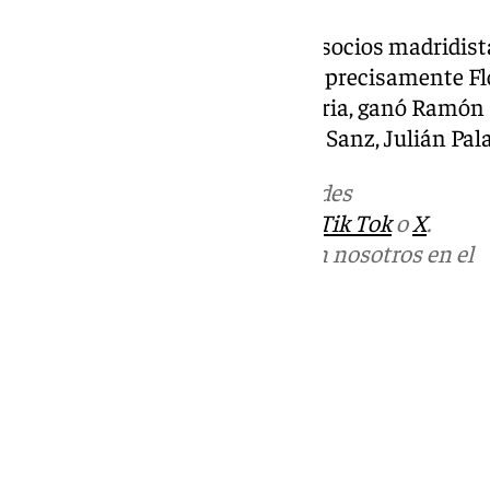
La última ocasión en la que los socios madridist
verano de 2006, después de que precisamente Fl
dimisión. En aquella convocatoria, ganó Ramón 
Juan Miguel Villar Mir, Lorenzo Sanz, Julián Pal
Más noticias de
101TV
en las redes
sociales:
Instagram
,
Facebook
,
Tik Tok
o
X
.
Puedes ponerte en contacto con nosotros en el
correo
informativos@101tv.es
Tags:
Fútbol
LaLiga
Real Madrid
Últimas noticias