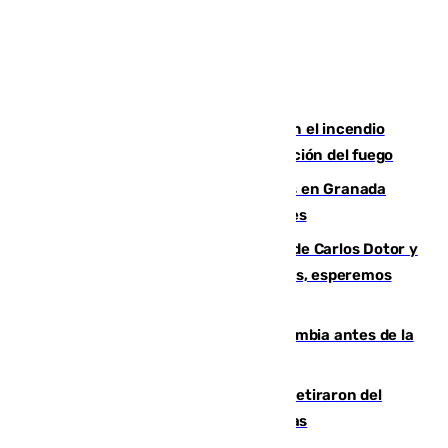
Activado el nivel 2 de emergencia en el incendio
forestal de Niebla por la compleja evolución del fuego
Controlado un incendio de rastrojos en Granada
junto a la autovía y al Callejón de Nogales
Juanfran Funes, sobre las lesiones de Carlos Dotor y
Fernando Calero: “Estamos preocupados, esperemos
que no sea nada”
Felipe VI refuerza los lazos con Colombia antes de la
llegada del nuevo presidente
Fernando Calero y Carlos Dotor se retiraron del
encuentro contra el Ceuta con molestias