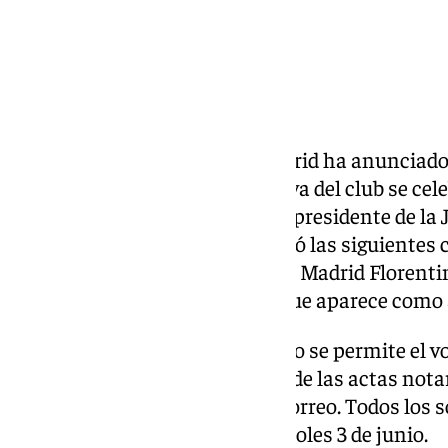
La Junta Electoral del Real Madrid ha anunciado 
presidencia y a la Junta Directiva del club se ce
próximo domingo 7 de junio. El presidente de la J
José Manuel de Carlos, proclamó las siguientes c
hasta ahora presidente del Real Madrid Florentin
alicantino Enrique Riquelme, que aparece como 
En las elecciones del club blanco se permite el vo
encargará de devolver el dinero de las actas nota
ejercer su derecho a votar por correo. Todos los
pedirlo en el club hasta el miércoles 3 de junio.