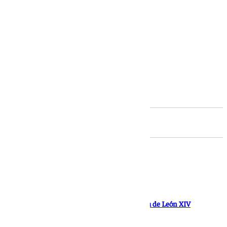
Andalucía
No se podrán hacer en el Bernábeu por la visita de León XIV