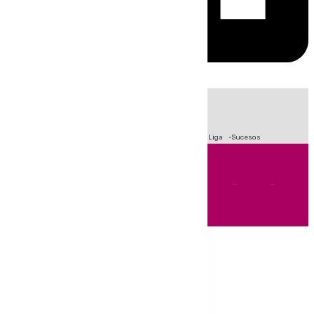
HOY
|
Fútbol
Primera División
Crisis Migratoria en Ceuta
LaLiga
Sucesos
Andalucía