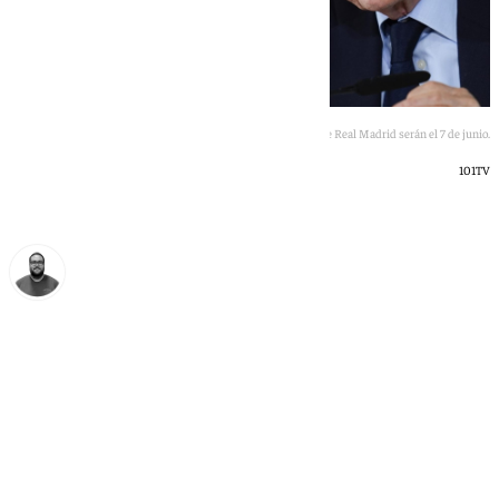
Las elecciones de Real Madrid serán el 7 de junio.
101TV
Manuel Díaz
miércoles, 27 mayo 2026, 12:14
Compartir: