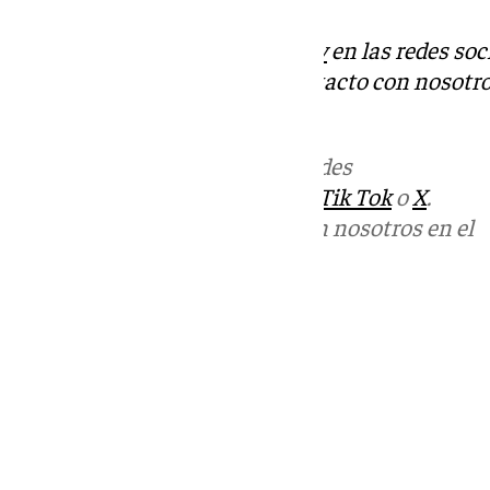
Descubre más noticias de
101Tv
en las redes soc
Tok
o
X
. Puedes ponerte en contacto con nosotro
informativos@101tv.es
Más noticias de
101TV
en las redes
sociales:
Instagram
,
Facebook
,
Tik Tok
o
X
.
Puedes ponerte en contacto con nosotros en el
correo
informativos@101tv.es
Tags:
Últimas noticias