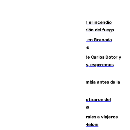
Activado el nivel 2 de emergencia en el incendio
forestal de Niebla por la compleja evolución del fuego
Controlado un incendio de rastrojos en Granada
junto a la autovía y al Callejón de Nogales
Juanfran Funes, sobre las lesiones de Carlos Dotor y
Fernando Calero: “Estamos preocupados, esperemos
que no sea nada”
Felipe VI refuerza los lazos con Colombia antes de la
llegada del nuevo presidente
Fernando Calero y Carlos Dotor se retiraron del
encuentro contra el Ceuta con molestias
España restablece controles temporales a viajeros
procedentes de Italia como repuesta a Meloni