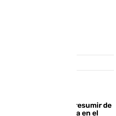
Andalucía
El Sevilla FC podría presumir de
títulos en su camiseta en el