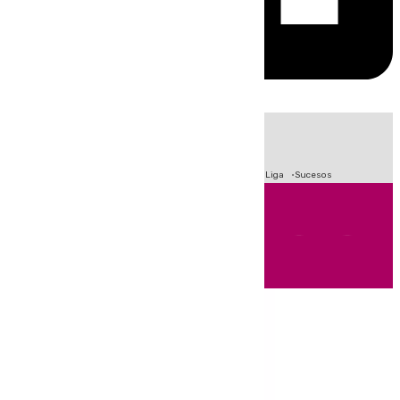
HOY
|
Fútbol
Primera División
Crisis Migratoria en Ceuta
LaLiga
Sucesos
Andalucía