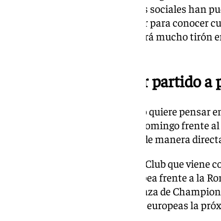
Fan Token. A través de sus redes sociales han p
a la votación. Habrá que esperar para conocer cu
seguro que el de los títulos tendrá mucho tirón e
morbo que generaría.
El Sevilla FC quiere ir partido a 
Por el momento, el Sevilla FC no quiere pensar en
un partido muy importante el domingo frente al A
semana, supondría seguir vivo de manera directa
Enfrente tendrán a un Athletic Club que viene c
remontar su eliminatoria europea frente a la Ro
prácticamente que la quinta plaza de Champions
podría haber hasta ocho plazas europeas la pró
ilusiona mucho al sevillismo.