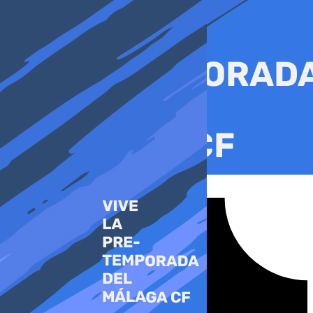
Ir
al
contenido
Tiktok