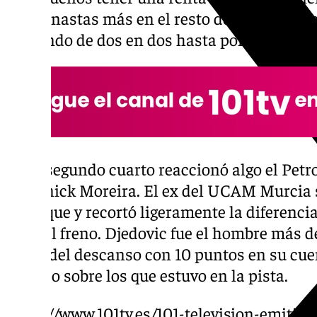
dos canastas más en el resto del cuarto, mi
sumando de dos en dos hasta poner una dife
En el segundo cuarto reaccionó algo el Pet
de Yanick Moreira. El ex del UCAM Murcia 
arranque y recortó ligeramente la diferenci
puso el freno. Djedovic fue el hombre más 
antes del descanso con 10 puntos en su cue
periodo sobre los que estuvo en la pista.
https://www.101tv.es/101-television-emitira