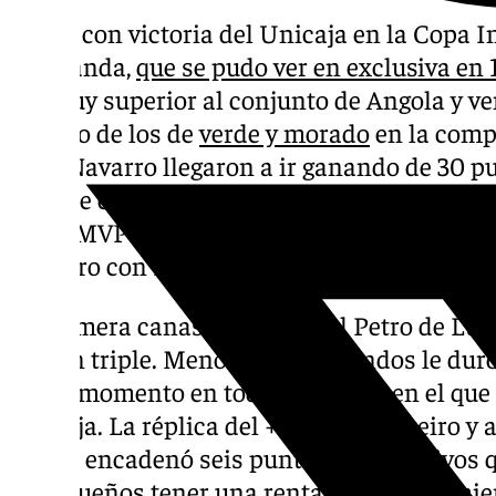
Debut con victoria del Unicaja en la Copa I
de Luanda,
que se pudo ver en exclusiva en
fue muy superior al conjunto de Angola y ve
partido de los de
verde y morado
en la compe
Ibon Navarro llegaron a ir ganando de 30 pun
aunque en el último periodo relajó un poco l
fue el MVP con 16 puntos, seguido de Osetko
Barreiro con 13.
La primera canasta fue para el Petro de Lua
con un triple. Menos de 30 segundos le duró l
único momento en todo el partido en el que
Unicaja. La réplica del +3 fue de Barreiro 
Taylor encadenó seis puntos consecutivos q
malagueños tener una renta desde el comie