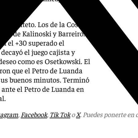
el quinteto. Los de la Costa
ros de Kalinoski y Barreiro.
n el +30 superado el
decayó el juego cajista y
 deseo como es Osetkowski. El
ron que el Petro de Luanda
 sus buenos minutos. Terminó
4 ante el Petro de Luanda en
l.
tagram
,
Facebook
,
Tik Tok
o
X
. Puedes ponerte en 