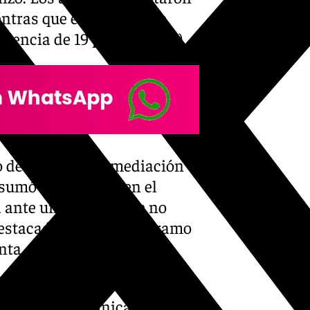
entras que el Unicaja fue
rencia de 19 puntos (6-25).
ro de Luanda por mediación
sumó seis puntos en el
a ante un Unicaja que no
destacado en el último tramo
nta en los 7 minutos de
-partidos-del-unicaja-en-