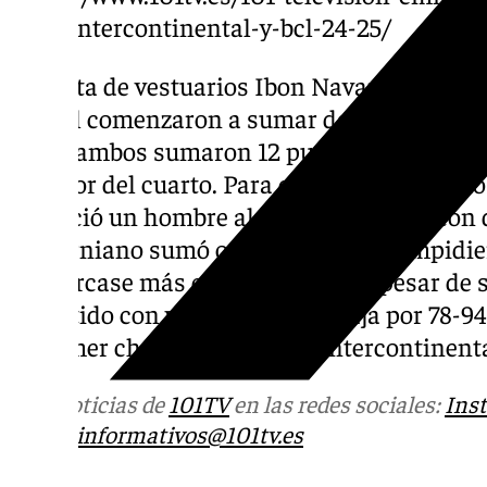
copa-intercontinental-y-bcl-24-25/
A vuelta de vestuarios Ibon Navarro cambió 
del Sol comenzaron a sumar de 3 a base de ti
Entre ambos sumaron 12 puntos que pusiero
ecuador del cuarto. Para el último cuarto no 
apareció un hombre al que se le espera con
californiano sumó ocho puntos que impidie
se acercase más en el marcador a pesar de
el partido con victoria del Unicaja por 78-9
el primer choque de la Copa Intercontinenta
Más noticias de
101TV
en las redes sociales:
Ins
correo
informativos@101tv.es