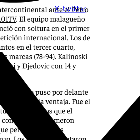
ntercontinental ante el Petro
X-twitter
 101TV
. El equipo malagueño
nció con soltura en el primer
tición internacional. Los de
tos en el tercer cuarto,
as marcas (78-94). Kalinoski
wski y Djedovic con 14 y
nda, que se puso por delante
a alegría y la ventaja. Fue el
 tuvo más puntos que el
y a continuación Kameron
ue permitieron a los
nzo. Los africanos anotaron