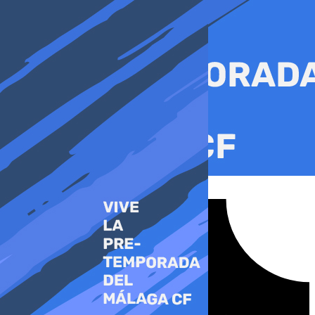
Ir
al
contenido
Tiktok