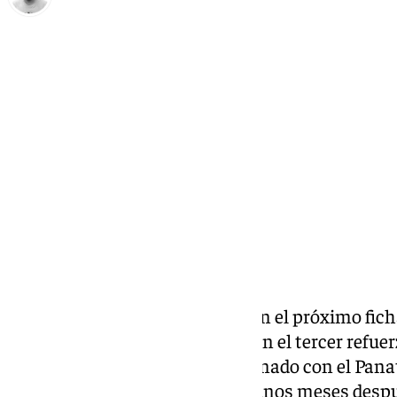
Pedro Jiménez
martes, 3 septiembre 2024, 09:00
Compartir:
Olek Balcerowski se convierte en el próximo fich
plantilla cajista al convertirse en el tercer ref
medio de comunicación relacionado con el Panat
vinculado con el Unicaja hace unos meses despué