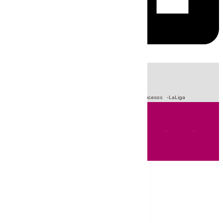
HOY
|
Fútbol
Primera División
Crisis Migratoria en Ceuta
Sucesos
LaLiga
Andalucía