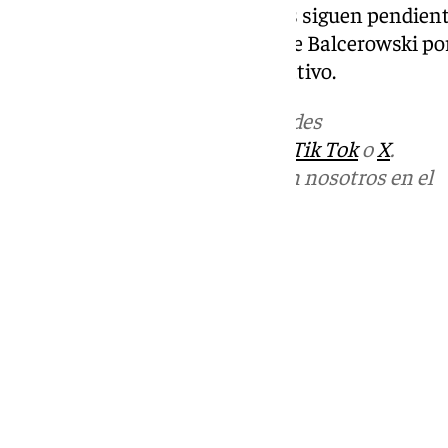
oficinas del club de Los Guindos siguen pendient
Osetkowski, aunque el fichaje de Balcerowski po
salvaguardar un escenario negativo.
Más noticias de
101TV
en las redes
sociales:
Instagram
,
Facebook
,
Tik Tok
o
X
.
Puedes ponerte en contacto con nosotros en el
correo
informativos@101tv.es
Tags:
Últimas noticias