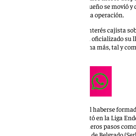
contase con él. El equipo malagueño se movió y c
pero el Panathinaikos paralizó la operación.
Recientemente incrementó el interés cajista sobr
este lunes cuando el Unicaja ha oficializado su 
dos temporadas con opción a una más, tal y co
en el comunicado de su fichaje.
«El interior cuenta como cupo al haberse formad
Canaria, equipo con el que debutó en la Liga En
en el que empezó a dar sus primeros pasos como 
22 fue cedido al BC Mega Basket de Belgrado (Se