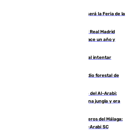
Talleres, escape room y música: así será la Feria de la
Juventud Cofrade de Málaga
El fichaje más caro de la historia del Real Madrid
costaba 105 millones de euros menos hace un año y
jugaba en Leganés
Ceuta suma 82 fallecidos en el mar al intentar
cruzar la frontera española
Huelva eleva a emergencia el incendio forestal de
Niebla
Juanfran Funes, sobre el duro juego del Al-Arabi:
“Por momentos nos hemos metido en una jungla y era
hasta peligroso”
Ya se han estrenado los tres delanteros del Málaga:
Eneko Jauregui, bigoleador contra el Al-Arabi SC