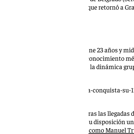
marzo de 2022, momento en el que retornó a Gran
el comunicado de la noticia.
Llega a Málaga este miércoles
El internacional con Polonia tiene 23 años y mid
este miércoles, para pasar el reconocimiento méd
con la mayor brevedad posible a la dinámica gru
su contrato con el club griego.
https://www.101tv.es/el-unicaja-conquista-su-1
coviran-granada-80-77/
Es el tercer fichaje del Unicaja tras las llegadas d
Ibon Navarro volverá a tener a su disposición un
los canteranos que decida usar, como Manuel Tru