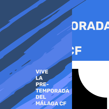
Ir
al
contenido
Tiktok