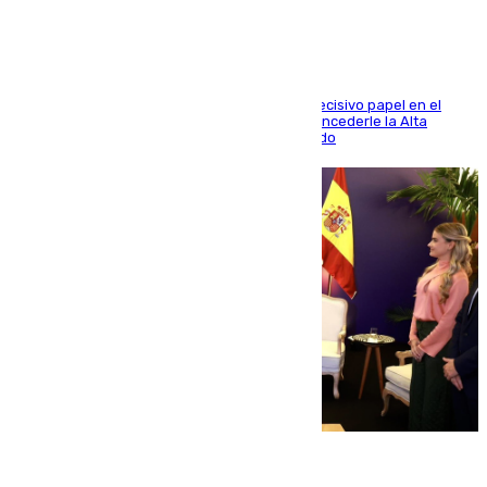
El futbolista de Foios asume el cargo tras su decisivo papel en el
Mundial y el Consell anuncia que propondrá concederle la Alta
Distinción de la Generalitat junto a Álex Grimaldo
07.08.2026