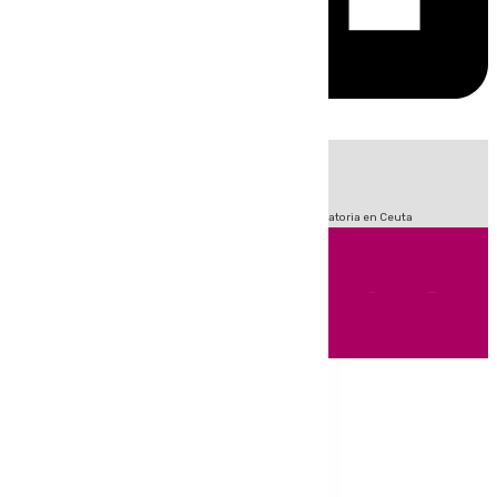
HOY
|
Fútbol
Sucesos
LaLiga
Primera División
Crisis Migratoria en Ceuta
Andalucía