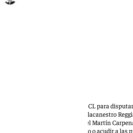
Ignacio Pérez
lunes, 31 marzo 2025, 18:18
Compartir:
El
Unicaja
vuelve a jugar en la BCL para disputar 
malagueños se enfrentan al Pallacanestro Reggia
(Miercoles Santo). Se jugará en el Martín Carpena
al trascendental choque europeo o acudir a las p