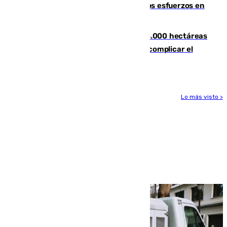
evolucionan positivamente y centran los esfuerzos en
Tírig
El incendio de Niebla ya supera las 4.000 hectáreas
afectadas y "se espera que se vuelva a complicar el
fuego"
Lo más visto >
Más noticias
Ver más >