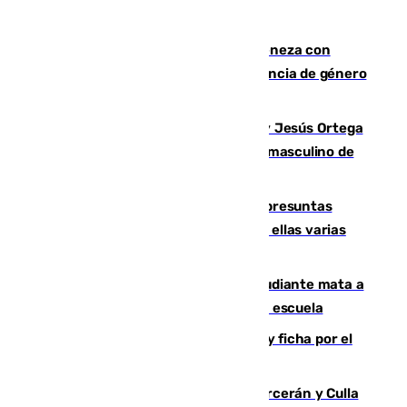
Retiene a su mujer en su casa y ameneza con
quemar la vivienda: nuevo caso de violencia de género
en Málaga
Dos sevillanos de oro: Manuel Cruz y Jesús Ortega
ganan el campeonato del mundo sub19 masculino de
remo
Un juzgado de Ceuta investiga seis presuntas
agresiones sexuales a migrantes, entre ellas varias
menores
Desastre en Tailandia: un joven estudiante mata a
tiros a sus abuelo y a profesores en una escuela
Luca Zidane rompe con el Granada y ficha por el
Leganés
Incendios de Castellón: Sierra Engarcerán y Culla