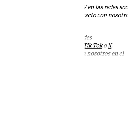
Descubre más noticias de 101TV en las redes soc
Tok
o
X
. Puedes ponerte en contacto con nosotro
informativos@101tv.es
Más noticias de
101TV
en las redes
sociales:
Instagram
,
Facebook
,
Tik Tok
o
X
.
Puedes ponerte en contacto con nosotros en el
correo
informativos@101tv.es
Tags:
Últimas noticias