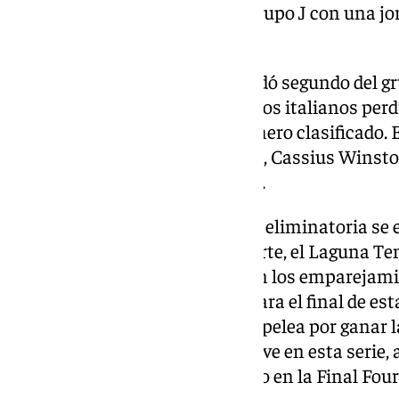
Reggiana tras ser primero del grupo J con una j
los deberes con nota.
Por su parte, el rival cajista quedó segundo del 
Manresa y Aliaga Petkimspor. Los italianos perd
Laguna Tenerife, que fue el primero clasificado.
jugadores como Kenneth Faried, Cassius Winsto
jugadores con mejor valoración.
El ganador de esta apasionante eliminatoria se 
Betsson-Nanterre 92. Por su parte, el Laguna T
y Era Nymburk-Galatasaray son los emparejamien
cuadro. Quedan pocas fechas para el final de est
conjunto malagueño está en la pelea por ganar l
Carpena se prepara para ser clave en esta serie,
meta por tercer año consecutivo en la Final Four