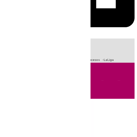
HOY
|
Fútbol
Primera División
Crisis Migratoria en Ceuta
Sucesos
LaLiga
Andalucía