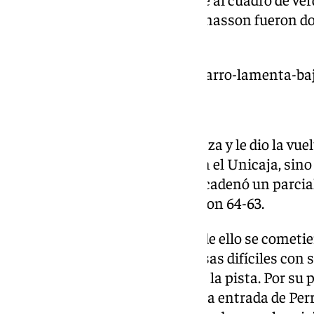
de cinco puntos. Conditt y Thomasson fueron dos 
canario.
https://www.101tv.es/ibon-navarro-lamenta-baj
El Unicaja consiguió sacar cabeza y le dio la vue
no estaba contenta, pero no con el Unicaja, sino 
se volvió a favor y el Unicaja encadenó un parcial
partido. Acabó el tercer cuarto con 64-63.
El partido estaba tenso y fruto de ello se cometi
Tobey, que también puso las cosas difíciles con su
cuarta falta y Lakovic lo sacó de la pista. Por su
un quinteto más anotador con la entrada de Perry