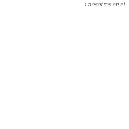
Puedes ponerte en contacto con nosotros en el
correo
informativos@101tv.es
Tags:
Últimas noticias