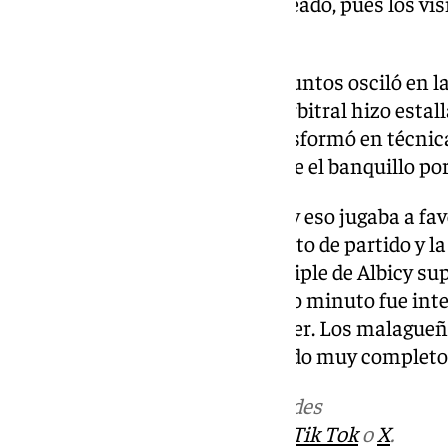
Kalinoski. No tuvo el efecto deseado, pues los vi
ventaja de diez puntos.
La diferencia entre ambos conjuntos osciló en l
varios minutos. La actuación arbitral hizo estal
no pitar falta en ataque se transformó en técni
pudo ver el final de partido desde el banquillo p
El partido estaba muy caliente y eso jugaba a fa
ello el tiempo. Restaba un minuto de partido y la
Reaccionó el Unicaja pero un triple de Albicy sup
de 36 segundos (83-91). El último minuto fue int
poder remontar, pero no pudo ser. Los malagueñ
Gran Canaria que hizo un partido muy completo
Más noticias de
101TV
en las redes
sociales:
Instagram
,
Facebook
,
Tik Tok
o
X
.