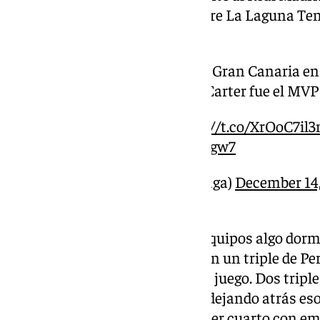
victoria del Valencia Basket sobre La Laguna Ten
condición de líder.
Derrota del Unicaja ante el Gran Canaria en
Navarro acabó expulsado. Carter fue el MVP
Más información en
https://t.co/XrOoC7il
pic.twitter.com/sMwMAJYgw7
— 101 Málaga (@101tvMalaga)
December 14
El partido arrancó con ambos equipos algo dormi
hizo un ademán de espabilar con un triple de Per
pero el Gran Canaria impuso su juego. Dos triple
cajistas de lleno en la pomada, dejando atrás es
incertidumbre. Terminó el primer cuarto con emp