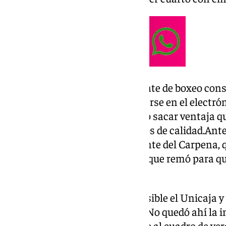
El segundo cuarto fue un combate de boxeo con
anotaban e intentaban despegarse en el electróni
pista. Fue el Unicaja quien logró sacar ventaja q
de los grancanarios con minutos de calidad.Antes
encrespó ligeramente el ambiente del Carpena, 
algunas decisiones arbitrales y que remó para q
descanso con victoria: 40-37.
No salió de la mejor manera posible el Unicaja y
para acercarse en el marcador. No quedó ahí la i
fueron capaces de sobreponerse al cuadro de ver