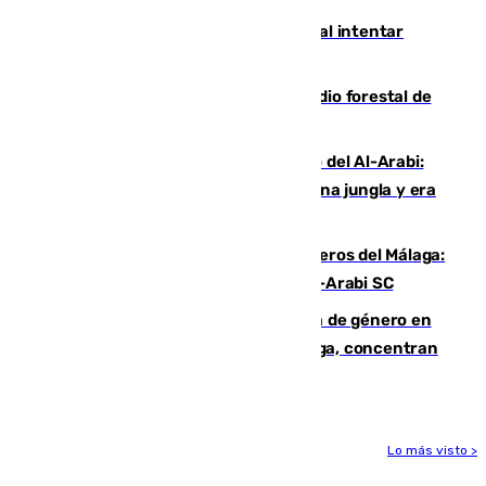
Ceuta suma 82 fallecidos en el mar al intentar
cruzar la frontera española
Huelva eleva a emergencia el incendio forestal de
Niebla
Juanfran Funes, sobre el duro juego del Al-Arabi:
“Por momentos nos hemos metido en una jungla y era
hasta peligroso”
Ya se han estrenado los tres delanteros del Málaga:
Eneko Jauregui, bigoleador contra el Al-Arabi SC
35 mujeres asesinadas por violencia de género en
España en este 2026: Andalucía y Málaga, concentran
el foco de la tragedia
Lo más visto >