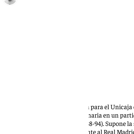
Pedro Jiménez
sábado, 14 diciembre 2024, 23:04
Compartir:
Tercera derrota de la temporada para el Unicaja 
pudieron ganar ante el Gran Canaria en un partido
quicio a los de verde y morado (88-94). Supone l
equipo malagueño tras caer frente al Real Madrid