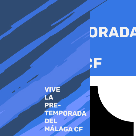
Ir
al
contenido
Tiktok