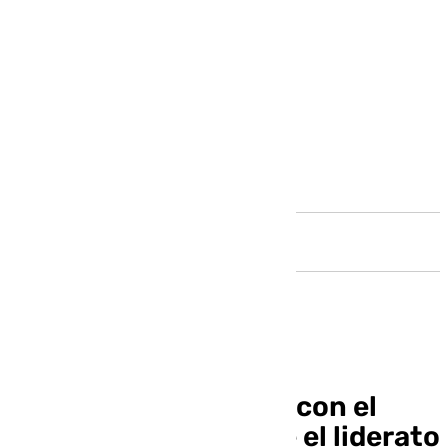
Andalucía
El Unicaja se estrella con el
Gran Canaria y pierde el liderato