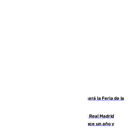
Talleres, escape room y música: así será la Feria de la
Juventud Cofrade de Málaga
El fichaje más caro de la historia del Real Madrid
costaba 105 millones de euros menos hace un año y
jugaba en Leganés