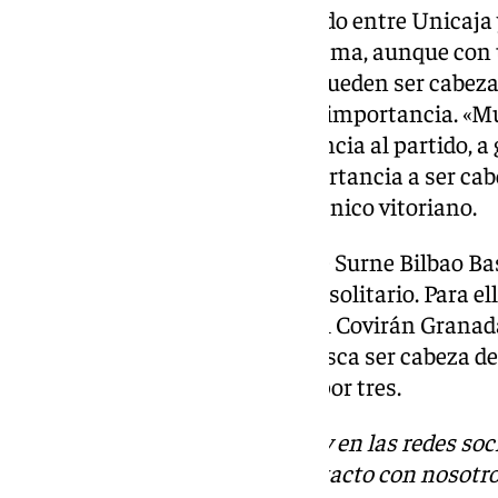
Hay mucho en juego en el partido entre Unicaja y
se juegan el clasificarse a la misma, aunque co
mientras que los malagueños pueden ser cabeza d
lo que Ibon Navarro ha restado importancia. «M
cabeza de serie. Le doy importancia al partido, a 
playoff. No le doy ninguna importancia a ser cabe
pruebas me remito», decía el técnico vitoriano.
El Unicaja afronta el duelo ante Surne Bilbao 
oportunidad para ser líderes en solitario. Para el
se enfrenta a la misma hora añl Covirán Grana
mencionado anteriormente, busca ser cabeza de se
que sería una victoria que vale por tres.
Descubre más noticias de 101Tv en las redes soc
Tok
o
X
. Puedes ponerte en contacto con nosotro