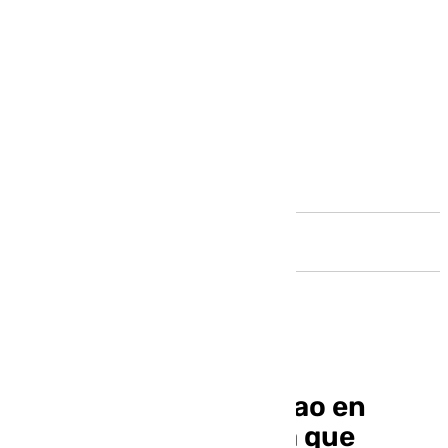
Andalucía
El Unicaja viaja a Bilbao en
busca de una victoria que