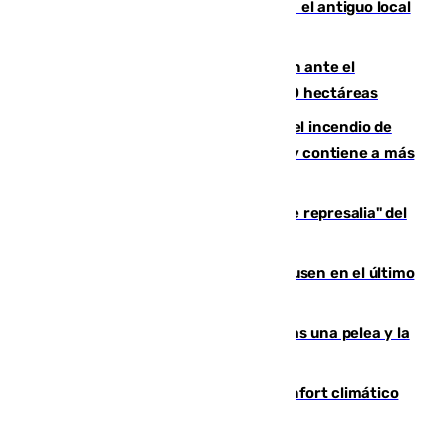
Centro de Málaga: La Tagliatella abre en el antiguo local
de Vox Sports Bar
Moreno pide extremar la precaución ante el
incendio de Niebla, que supera las 4.000 hectáreas
340 personas más desalojadas por el incendio de
Niebla, que mantiene a 410 evacuadas y contiene a más
de 500 efectivos trabajando
Italia responde ante las "medidas de represalia" del
Gobierno de Sánchez
El Sevilla se desinfla ante el Leverkusen en el último
ensayo (1-2)
Tensión en la prisión de Alhaurín tras una pelea y la
incautación de un punzón
Málaga contabiliza 148 zonas de confort climático
para enfrentar las altas temperaturas