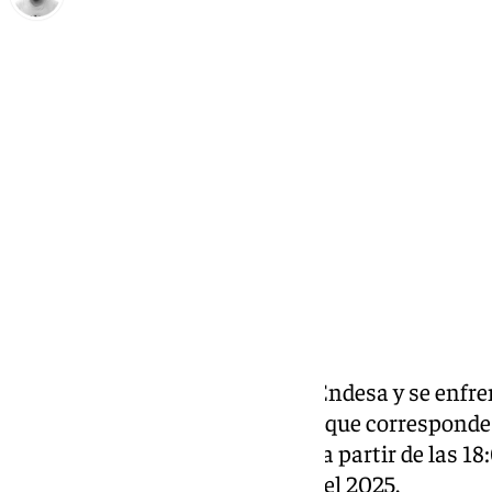
Pedro Jiménez
sábado, 11 enero 2025, 10:49
Compartir:
El Unicaja sigue en modo Liga Endesa y se enfre
Surne Bilbao Basket. El partido, que corresponde 
se disputará en el Bilbao Arena a partir de las 1
de esta manera el tercer duelo del 2025.