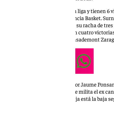
Los bilbaínos son undécimos en liga y tienen 6 vi
que comparte liderato con Valencia Basket. Surne
La Laguna Tenerife, que rompió su racha de tres 
malagueños por su parte suman cuatro victorias
Río Breogán, UCAM Murcia y Casademont Zarag
En las filas del cuadro dirigido por Jaume Ponsa
Hlinason en una plantilla donde milita el ex ca
Domínguez. Por parte del Unicaja está la baja se
Tillie, que sufre molestias.