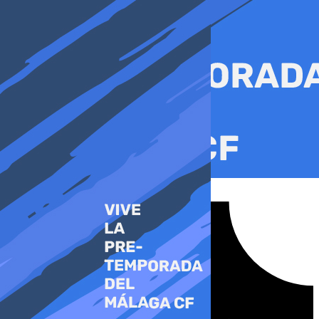
Ir
al
contenido
Tiktok