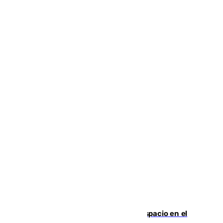
Las marca internacionales ganan espacio en el