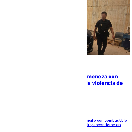
08.08.2026
Retiene a su mujer en su casa y ameneza con
quemar la vivienda: nuevo caso de violencia de
género en Málaga
El arrestado, de 54 años, habría rociado el domicilio con combustible
y habría impedido salir a la víctima antes de huir y esconderse en
una casa cercana