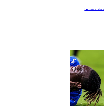
Lo más visto >
Más noticias
Ver más >