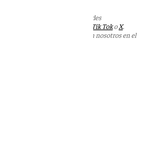
informativos@101tv.es
Más noticias de
101TV
en las redes
sociales:
Instagram
,
Facebook
,
Tik Tok
o
X
.
Puedes ponerte en contacto con nosotros en el
correo
informativos@101tv.es
Tags:
Últimas noticias