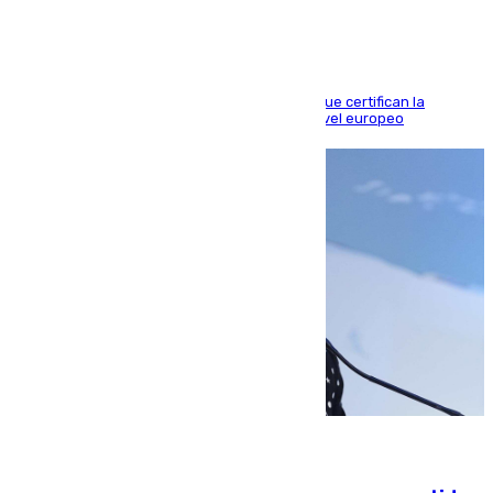
Riquelme, Deossa y Fornals firman los tantos que certifican la
superioridad bética ante un rival de máximo nivel europeo
06.08.2026