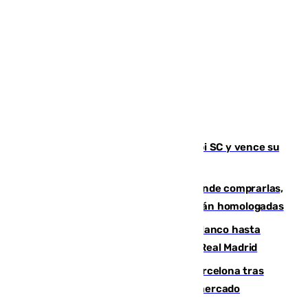
El Málaga es muy superior al Al-Arabi SC y vence su
primer encuentro de pretemporada
Gafas para el eclipse solar 2026: dónde comprarlas,
dónde conseguirlas y cómo saber si están homologadas
Vinícius Júnior seguirá vestido de blanco hasta
2032 tras cerrar su renovación con el Real Madrid
Rodrigo negocia su fichaje por el Barcelona tras
romper con el Madrid y revoluciona el mercado