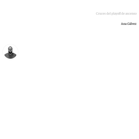
Cruces del playoff de ascenso
Ana Gálvez
Manuel Díaz
domingo, 31 mayo 2026, 21:01
Compartir: