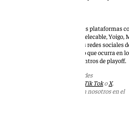
¿Dónde verlo?
Se podrá seguir a través de varias plataformas c
DAZN, Prime Video, Vodafone, Telecable, Yoigo, 
a través de la web y las distintas redes sociales d
directo el minuto a minuto de lo que ocurra en l
el horario y dónde ver los encuentros de playoff.
Más noticias de
101TV
en las redes
sociales:
Instagram
,
Facebook
,
Tik Tok
o
X
.
Puedes ponerte en contacto con nosotros en el
correo
informativos@101tv.es
Tags:
Fútbol
LaLiga
Segunda División