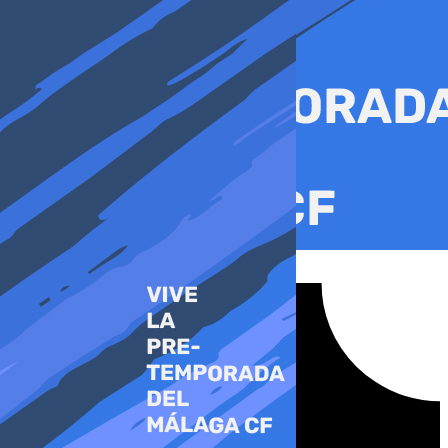
Ir
al
contenido
Tiktok