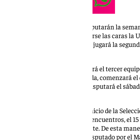
Los encuentros de vuelta se disputarán la seman
horas. El martes 9 volverán a verse las caras la 
mientras que el miércoles 10 se jugará la segund
CF y la UD Las Palmas.
La eliminatoria final, que decidirá el tercer equi
Primera División esta temporada, comenzará el 
horas y el partido de vuelta se disputará el sába
21:00 horas.
El playoff no coincidirá con el inicio de la Selec
que disputan sus dos primeros encuentros, el 15 
y Arabia Saudita respectivamente. De esta manera
playoff de ascenso a Segunda disputado por el 