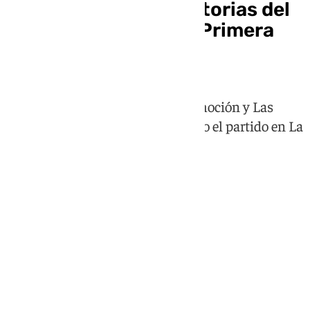
Estas son las eliminatorias del
playoff de ascenso a Primera
División
Castellón y Almería abren la promoción y Las
Palmas y Málaga lo cierran, siendo el partido en La
Rosaleda el último