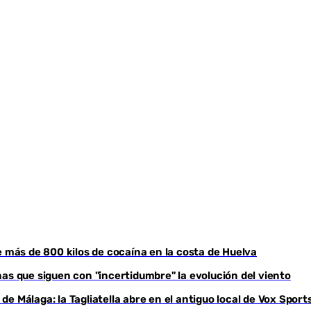
Youtube
e más de 800 kilos de cocaína en la costa de Huelva
as que siguen con "incertidumbre" la evolución del viento
e Málaga: la Tagliatella abre en el antiguo local de Vox Sport