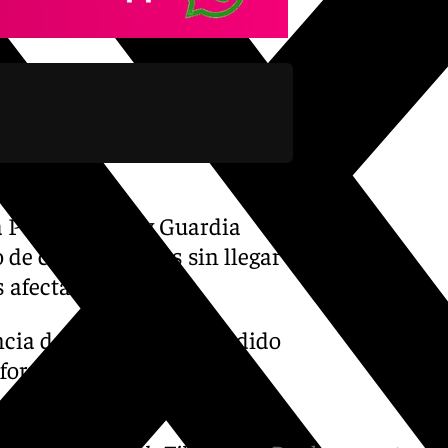
a Policía Local y Guardia
 de cinco edificios sin llegar
 afectadas.
cia del incendio han ardido
 forma parcial- y no se han