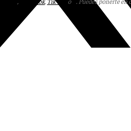
tagram
,
Facebook
,
Tik Tok
o
X
. Puedes ponerte en 