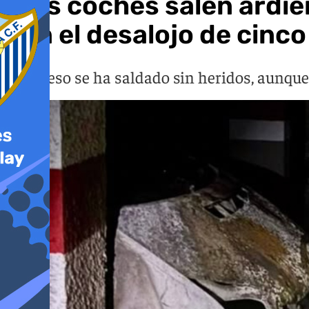
Tres coches salen ardi
con el desalojo de cinco
El suceso se ha saldado sin heridos, aunqu