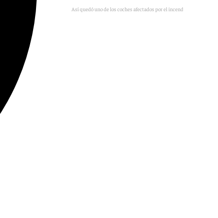
Así quedó uno de los coches afectados por el incendio en Manilva.
CPB