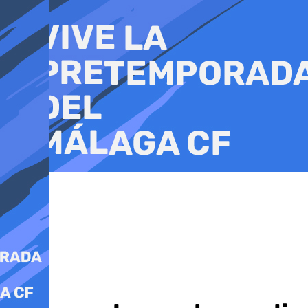
Ir
al
contenido
Manilva