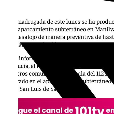
En la madrugada de este lunes se ha produ
en un aparcamiento subterráneo en Manilv
en el desalojo de manera preventiva de hasta
no se lamentan heridos.
Según informa el 112, perteneciente a la Ag
Andalucía, el fuego se produjo pasadas las 
Bomberos comunicaron a la sala del 112 la 
registrado en el aparcamiento subterráneo u
Paz de San Luis de Sabinillas.