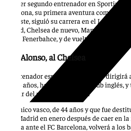
Tras ser segundo entrenador en Sporting de
Barcelona, su primera aventura como primer 
Tras este, siguió su carrera en el Leiria, Opo
Madrid, Chelsea de nuevo, Manchester Uni
Roma, Fenerbahce, y de vuelta al Benfica.
Xabi Alonso, al Chelsea
El entrenador español Xabi Alonso dirigirá
cuatro años, ha confirmado el club inglés, 
a partir del próximo 1 de julio.
El técnico vasco, de 44 años y que fue dest
Real Madrid en enero después de caer en la 
España ante el FC Barcelona, volverá a los b