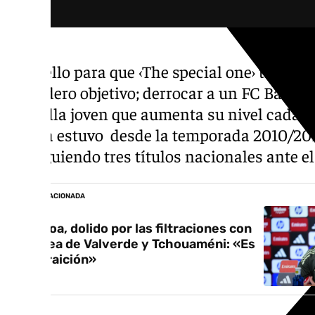
Todo ello para que ‹The special one› trabaje 
verdadero objetivo; derrocar a un FC Barcel
plantilla joven que aumenta su nivel cada s
blanca estuvo desde la temporada 2010/2011
consiguiendo tres títulos nacionales ante el
NOTICIA RELACIONADA
Arbeloa, dolido por las filtraciones con
la pelea de Valverde y Tchouaméni: «Es
una traición»