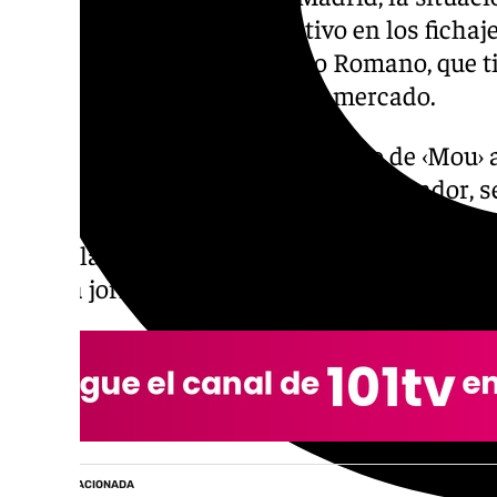
nunca. Un paso casi definitivo en los fichaje
go› del periodista de Fabrizio Romano, que t
cara a los movimientos en el mercado.
Romano da por cerrado el regreso de ‹Mou› a
por dos temporadas. Según el informador, s
verbal en todos los aspectos y solo quedarí
que volaría hacia la capital española tras el 
última jornada del campeonato liguero.
NOTICIA RELACIONADA