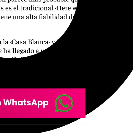
s es el tradicional ‹Here we
iene una alta fiabilidad de
 la ‹Casa Blanca› y firmaría
e ha llegado a un acuerdo
a la rúbrica. También apunta a
partido ante el Athletic,