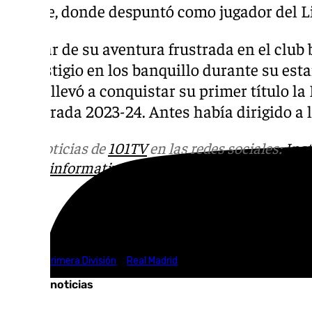
League, donde despuntó como jugador del L
A pesar de su aventura frustrada en el club 
el prestigio en los banquillo durante su est
al que llevó a conquistar su primer título la 
temporada 2023-24. Antes había dirigido a l
Más noticias de
101TV
en las redes sociales:
Ins
correo
informativos@101tv.es
Tags:
LaLiga
Primera División
Real Madrid
Últimas noticias