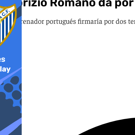
Fabrizio Romano da por 
El entrenador portugués firmaría por dos te
go'