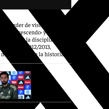
sin perder de vista el
ona ‹in crescendo› y con una
emana. En la disciplina
 hasta la 2012/2013,
 mejor Barça de la historia.