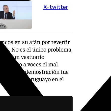
X-twitter
ancos en su afán por revertir
ulos. No es el único problema,
bo de un vestuario
n secreto a voces el mal
ás evidente demostración fue
cabó con el uruguayo en el