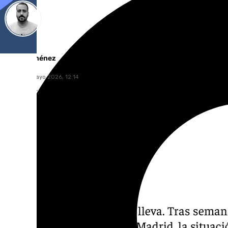
Pedro Jiménez
lunes, 18 mayo 2026, 12:14
Compartir:
Cuando el río suena, agua lleva. Tras seman
de José Mourinho al Real Madrid, la situac