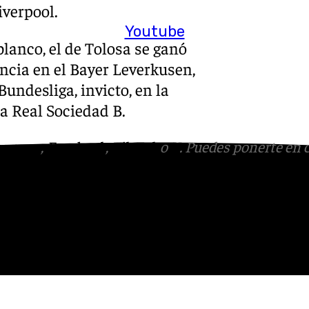
iverpool.
Youtube
blanco, el de Tolosa se ganó
ancia en el Bayer Leverkusen,
Bundesliga, invicto, en la
a Real Sociedad B.
tagram
,
Facebook
,
Tik Tok
o
X
. Puedes ponerte en 