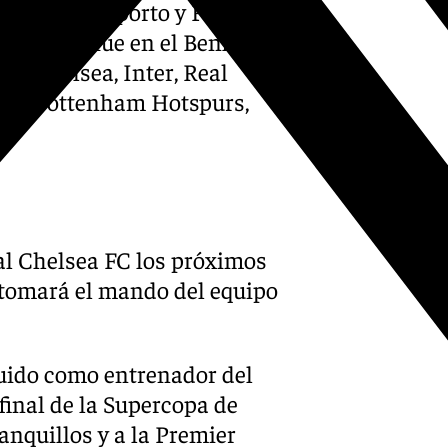
 Portugal, Oporto y FC
técnico fue en el Benfica.
rto, Chelsea, Inter, Real
ted, Tottenham Hotspurs,
 al Chelsea FC los próximos
y tomará el mando del equipo
ituido como entrenador del
final de la Supercopa de
anquillos y a la Premier