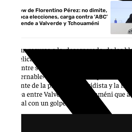
El show de Florentino Pérez: no dimite,
convoca elecciones, carga contra ‘ABC’
y defiende a Valverde y Tchouaméni
Sería un recurso a la ‹desesperada› de los bl
una delicada situación tras dos años sin tít
pues entre sus labores debe redirigir el rum
‹ingobernable› según algunos expertos. Es u
ambiente de la plantilla madridista y la m
la pelea entre Valverde y Tchouaméni que a
hospital con un golpe en la cabeza.