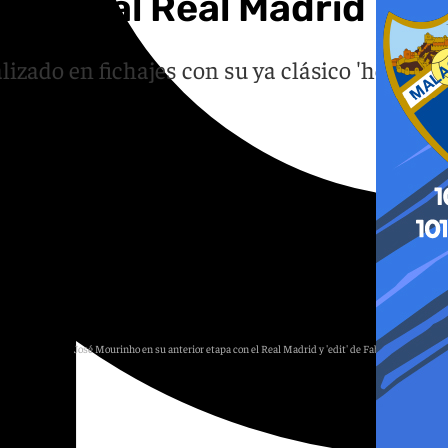
rinho al Real Madrid
izado en fichajes con su ya clásico 'here we
José Mourinho en su anterior etapa con el Real Madrid y 'edit' de Fabrizio Romano
101 TV