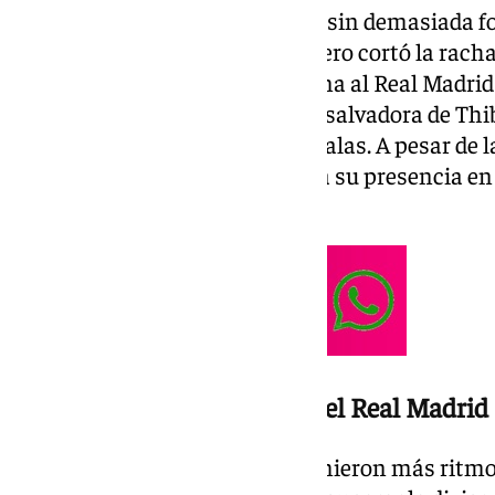
El equipo hispalense lo intentó sin demasiada fo
Akor Adams, principalmente, pero cortó la racha 
llegaba a este encuentro -no gana al Real Madrid
toparon con el habitual parada salvadora de Thi
finales, en esta ocasión a Kike Salas. A pesar de 
encima del descenso y confirma su presencia en
viene.
Derrota por la mínima ante el Real Madrid
Los de Luis García Plaza imprimieron más ritmo d