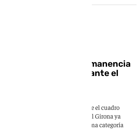
Primera División
El Sevilla sella su permanencia
a pesar de la derrota ante el
Real Madrid
Los hispalenses perdieron 0-1 ante el cuadro
blanco, pero debido a la derrota del Girona ya
certifican la salvación en la máxima categoría