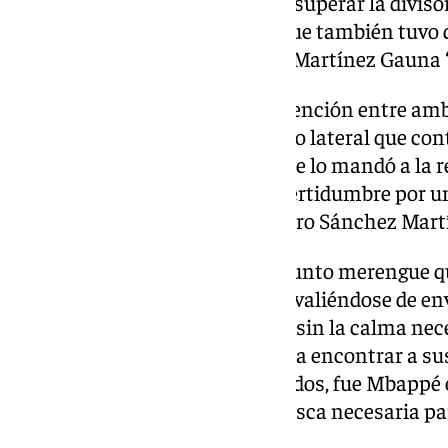
Real Madrid incapaz apenas de superar la diviso
en probar a Thibaut Courtois, que también tuvo 
tiro desde la frontal de Joaquín Martínez Gauna 
Tras un periodo de mucha contención entre ambo
en una jugada aislada. Un centro lateral que co
algo desestabilizado, y el rechace lo mandó a la r
tanto en Liga. Hubo algo de incertidumbre por un
sobre Carmona en el control, pero Sánchez Martí
El gol no dio más brío a un conjunto merengue qu
con precipitación en la salida y valiéndose de env
Sevilla no estaba mucho mejor, sin la calma nec
tres cuartos y con dificultad para encontrar a 
Con los blancos algo mas cómodos, fue Mbappé el
desde la izquierda, pero sin la rosca necesaria pa