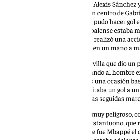
Ya en la segunda parte, y ya con Alexis Sánchez 
Sevilla pudo empatar en un buen centro de Gabri
chileno ni a Akor Adams, que ya pudo hacer gol 
primera mitad. El conjunto hispalense estaba m
partido, como un Kike Salas que realizó una acció
0-2 de un Mbappé que se confió en un mano a m
El encuentro se abrió, con un Sevilla que dio un
mucho riesgo atrás y casi igualando al hombre en
Mbappé, que mandó a las nubes una ocasión bas
Huijsen emulaba a Salas y le quitaba un gol a u
domingo después de dos jornadas seguidas mar
Con espacio, el Real Madrid era muy peligroso, c
primero asistiendo a Franco Mastantuono, que r
un tiro que rozó el poste. Aunque fue Mbappé el 
también en una contra, aunque estaba adelantad