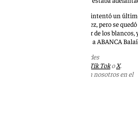
En la recta final, el equipo local intentó un últi
Ejuke y la experiencia de Sánchez, pero se quedó
dando por bueno este 0-1 a favor de los blancos, y
resultados, el Sevilla irá salvado a ABANCA Balaí
Más noticias de
101TV
en las redes
sociales:
Instagram
,
Facebook
,
Tik Tok
o
X
.
Puedes ponerte en contacto con nosotros en el
correo
informativos@101tv.es
Tags:
Fútbol
LaLiga
Primera División
Últimas noticias