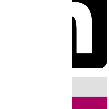
HOY
|
Fútbol
Sucesos
Cádiz
Feria de Málaga
Política