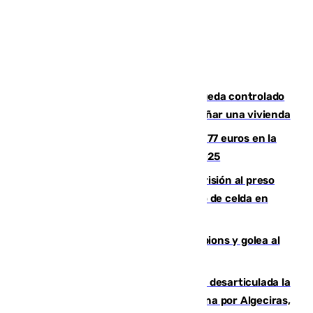
El incendio forestal de San Roque queda controlado
tras obligar a evacuar a 19 familias y dañar una vivienda
Los malagueños gastarán de media 77 euros en la
Feria de Málaga 2026, menos que en 2025
El Supremo ratifica los 17 años de prisión al preso
que mató estrangulado a su compañero de celda en
Morón
El Betis supera el examen de Champions y golea al
Arsenal en Dublín (1-3)
Golpe internacional al narcotráfico: desarticulada la
red que introdujo 21 toneladas de cocaína por Algeciras,