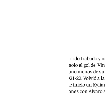
Compartir:
El feudo sevillista albergó un partido trabado y
ofensivamente, al que alumbró solo el gol de ‘Vin
celebrar su 16º gol en Liga, solo uno menos de su
competición doméstica de la 2021-22. Volvió a la
de un mes después y participó de inicio un Kyli
previa por su cruce de declaraciones con Álvaro Ar
Sevilla.