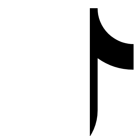
Ir
Tiktok
al
contenido