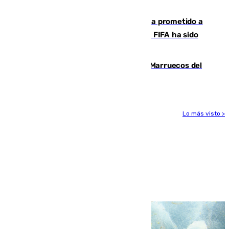
Málaga y Valencia
El Gobierno niega que Infantino haya prometido a
Marruecos la final del Mundial 2030: "La FIFA ha sido
tajante"
Podemos y Sumar piden expulsar a Marruecos del
Mundial de 2030 tras la crisis de Ceuta
Lo más visto >
Más noticias
Ver más >