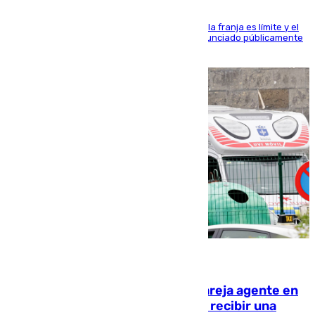
La situación con los aficionados del cuadro de la franja es límite y el
máximo mandatario del club madrileño ha denunciado públicamente
que está recibiendo amenazas de muerte
05.08.2026
Un guardia civil asesina a su expareja agente en
el cuartel de Llanes y muere tras recibir una