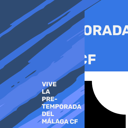
Ir
al
contenido
Tiktok