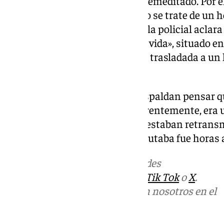
ajuste de cuentas y que fuese premeditado. Por el
considera que lo que ha ocurrido se trate de un h
realiza sobre ello. El informe de la policial aclar
ha encontrado una persona sin vida», situado en 
y que la segunda víctima «a sido trasladada a un
ponen en riesgo su vida».
Una de las posibilidades que respaldan pensar q
sitio en el que ha sucedido. Aparentemente, era u
pantallas gigantes del lugar no estaban retran
el Sudáfrica-Canadá que se disputaba fue horas a
Más noticias de
101TV
en las redes
sociales:
Instagram
,
Facebook
,
Tik Tok
o
X
.
Puedes ponerte en contacto con nosotros en el
correo
informativos@101tv.es