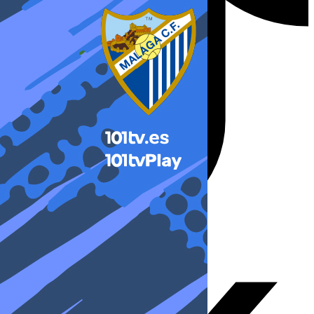
X-twitter