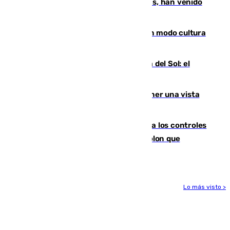
parte de los que han venido son víctimas, han venido
engañados"
Torrenueva Costa pone el verano en modo cultura
con actividades para todos los públicos
Este es el palmarés del Trofeo Costa del Sol: el
Málaga lidera la tabla con 12 triunfos
Estos son los mejores sitios para tener una vista
privilegiada del eclipse en Andalucía
La Junta da explicaciones y refuerza los controles
tras los falsos positivos de cáncer de colon que
afectaron a 400 malagueños
Lo más visto >
Más noticias