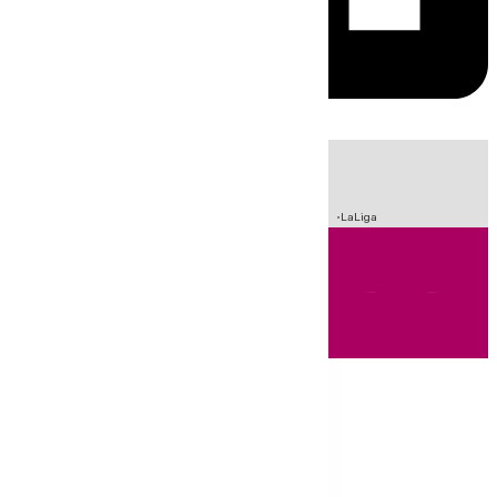
HOY
|
Sucesos
Incendios
Fútbol
Crisis Migratoria en Ceuta
LaLiga
Andalucía