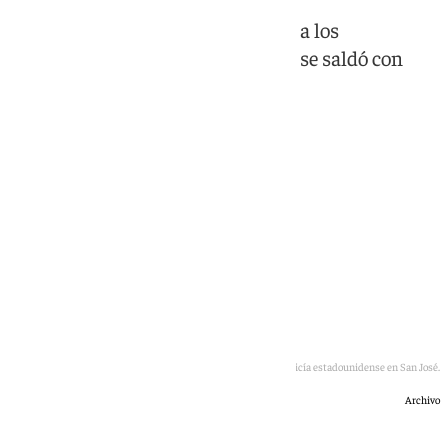
Una reyerta en el lugar que acogió a los
aficionados del Sudáfrica-Canadá se saldó con
una víctima y un herido grave
Imagen de la policía estadounidense en San José.
Archivo