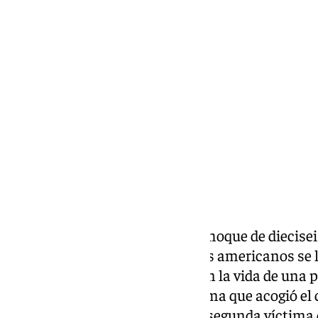
Jairo Sánchez
lunes, 29 junio 2026, 11:35
Compartir:
Tras la celebración del primer choque de diecise
Sudáfrica y Canadá, en el que los americanos se l
lugar un tiroteo que terminó con la vida de una 
en la ciudad de San José, la misma que acogió el
americanos y que se cobró una segunda víctima 