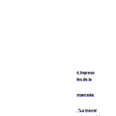
Cádiz aumenta un 15% en el cobro del Ingreso
Mínimo Vital junto a otras particularidades de la
provincia
La 'delicatessen' de Isco en la pretemporada:
pisadita y cañito ante el Bournemouth
Un testimonio del colapso en Ceuta: "La mayor