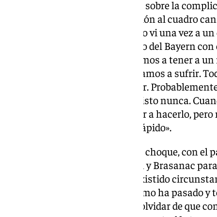
Funes responde a una pregunta sobre la complic
Palmas, poniendo en una posición al cuadro can
derrotados, ante ello explica: «Yo vi una vez a
en un minuto y medio: el partido del Bayern co
que tener nuestra identidad, vamos a tener a un 
capaces de mantener el nivel, vamos a sufrir. Tod
anteriores no tiene ningún valor. Probablement
planteamiento que no hemos visto nunca. Cuan
veces, piensas que puedes volver a hacerlo, pero 
blanco a lo negro se pasa muy rápido».
Durante los minutos finales del choque, con el p
dos ocasiones claras de Joaquín y Brasanac para 
valora esta situación: «Sí han existido circunsta
partir de ahí, ha pasado todo como ha pasado y
el miércoles. Nos tenemos que olvidar de que con