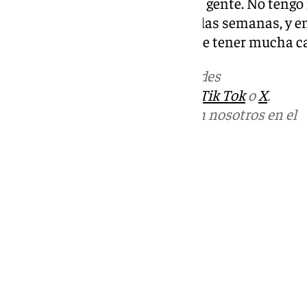
tenemos que ganar con nuestra gente. No tengo 
hacer, lo llevan haciendo todas las semanas, y 
poner los sentidos. Tenemos que tener mucha cab
Más noticias de
101TV
en las redes
sociales:
Instagram
,
Facebook
,
Tik Tok
o
X
.
Puedes ponerte en contacto con nosotros en el
correo
informativos@101tv.es
Tags:
Fútbol
LaLiga
Segunda División
Últimas noticias