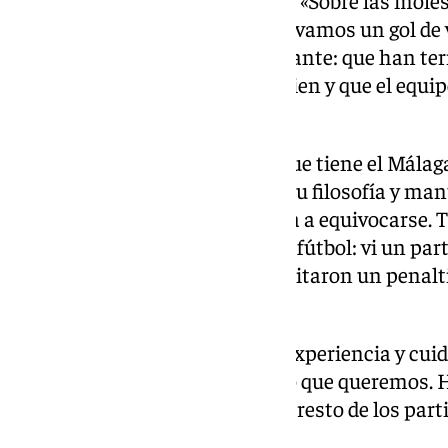
no podemos saber nada. Nos llevamos un gol de 
llevamos otra cosa más importante: que han te
Todos han repetido que están bien y que el equi
excesivo».
Con todas las cosas positivas que tiene el Málaga 
preparador prefiere seguir con su filosofía y mant
aventura a predecir, se aventura a equivocarse. 
imaginar cosas que pasan en el fútbol: vi un par
en el minuto 10, otro en el que pitaron un penalt
queda mucho por andar».
«Tienen jugadores con mucha experiencia y cui
en que hemos andado más de lo que queremos.
asegurar a los jugadores para el resto de los part