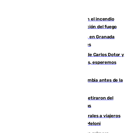
Activado el nivel 2 de emergencia en el incendio
forestal de Niebla por la compleja evolución del fuego
Controlado un incendio de rastrojos en Granada
junto a la autovía y al Callejón de Nogales
Juanfran Funes, sobre las lesiones de Carlos Dotor y
Fernando Calero: “Estamos preocupados, esperemos
que no sea nada”
Felipe VI refuerza los lazos con Colombia antes de la
llegada del nuevo presidente
Fernando Calero y Carlos Dotor se retiraron del
encuentro contra el Ceuta con molestias
España restablece controles temporales a viajeros
procedentes de Italia como repuesta a Meloni