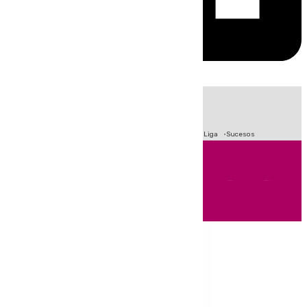
HOY
|
Fútbol
Primera División
Crisis Migratoria en Ceuta
LaLiga
Sucesos
Andalucía