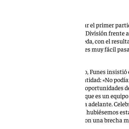
El Málaga ha conseguido superar el primer partid
semifinal de ascenso a Primera División frente a
eliminatoria de cara a La Rosaleda, con el result
pero aun así ha incidido en que es muy fácil pasa
segundo».
A pesar del calibre del encuentro, Funes insistió 
que seguir manteniendo su identidad: «No podía
vienes aquí y te metes atrás las oportunidades 
puesto dificultades grandes porque es un equipo q
domina, pero queríamos ir hacia adelante. Cele
la compostura en el partido y, si hubiésemos est
hubiésemos llevado el partido con una brecha má