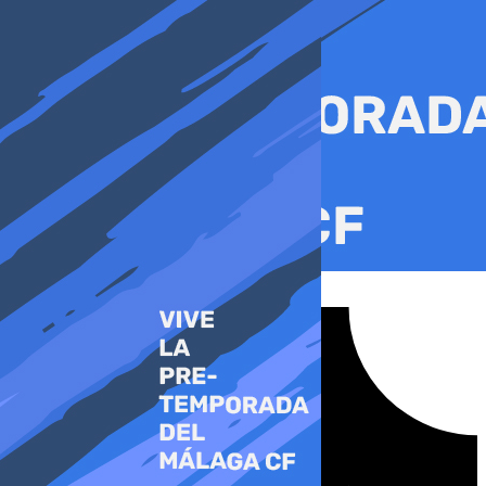
Ir
al
contenido
Tiktok