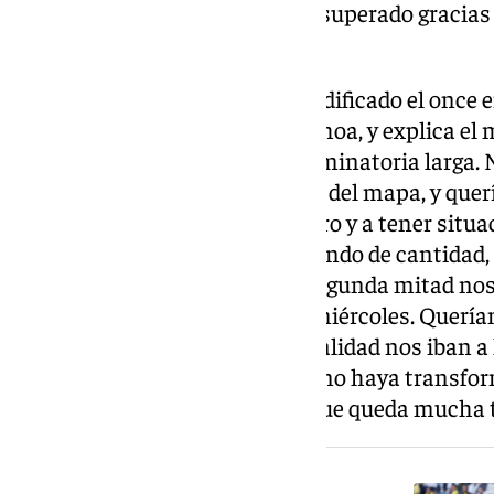
tienen el rival y el campo se ha superado gracias
personalidad e identidad».
El preparador granadino ha modificado el once en
Joaquín y poniendo a Aaron Ochoa, y explica el m
«Sabíamos que iba a ser una eliminatoria larga
nos metiera atrás y nos borrara del mapa, y que
nos ayudara a circular por dentro y a tener situ
profundidad. No estamos hablando de cantidad,
guardarnos a Joaquín para la segunda mitad nos
mucho más en La Rosaleda el miércoles. Queríam
descanso porque con esa mentalidad nos iban a
partido y ha sido una pena que no haya transfor
nada, tenemos que seguir, porque queda mucha te
NOTICIA RELACIONADA