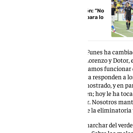
Funes, emocionado con la afición: “No
nos quedan palabras de elogio para lo
que están haciendo“
Junto a la variación en el once, Funes ha cambi
posiciones habituales de Dani Lorenzo y Dotor, e
del intercambio: «Al final intentamos funciona
concreta. Esos cambios de altura responden a los
responden bien. Hoy lo han demostrado, y en pa
gusta que los interiores se crucen; hoy le ha toca
miércoles le puede tocar a Dotor. Nosotros man
se puede obviar que una parte de la eliminatoria
Einar Galilea se ha tenido que marchar del verde
primera parte, aclara sobre ello: «Sobre las mole