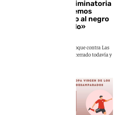
Funes, sobre dar la eliminatoria
por ganada: «No podemos
confiarnos, del blanco al negro
se pasa en un segundo»
El técnico del Málaga valora el choque contra Las
Palmas y aclara que no hay nada cerrado todavía y
“es un rival durísimo”