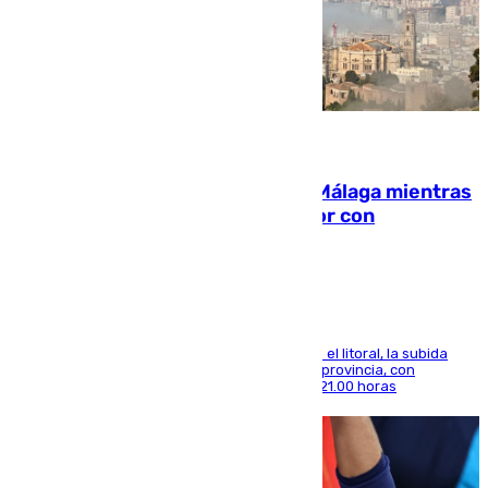
08.08.2026
El taró tiñe de niebla la costa de Málaga mientras
el calor se concentra en el interior con
Antequera en aviso amarillo
Mientras se alivia la sensación de bochorno en el litoral, la subida
térmica se notará sobre todo en el norte de la provincia, con
máximas que rozarán los 38 grados hasta las 21.00 horas