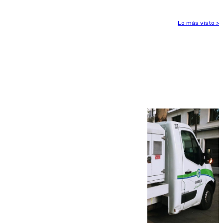
Lo más visto >
Más noticias
Ver más >