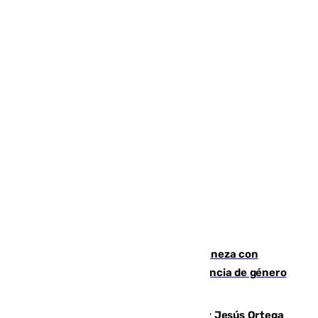
Retiene a su mujer en su casa y ameneza con
quemar la vivienda: nuevo caso de violencia de género
en Málaga
Dos sevillanos de oro: Manuel Cruz y Jesús Ortega