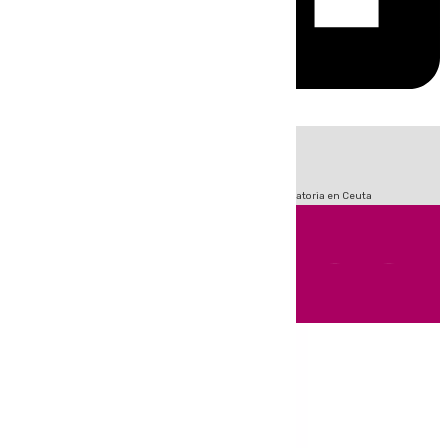
HOY
|
Fútbol
Sucesos
LaLiga
Primera División
Crisis Migratoria en Ceuta
Andalucía