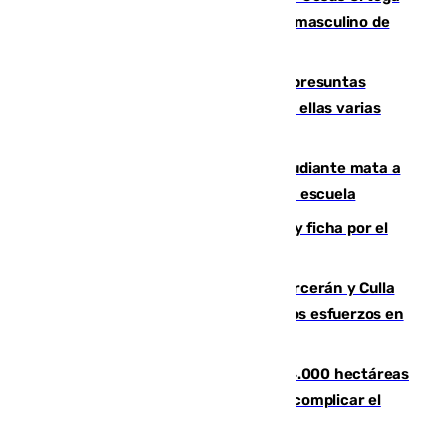
ganan el campeonato del mundo sub19 masculino de
remo
Un juzgado de Ceuta investiga seis presuntas
agresiones sexuales a migrantes, entre ellas varias
menores
Desastre en Tailandia: un joven estudiante mata a
tiros a sus abuelo y a profesores en una escuela
Luca Zidane rompe con el Granada y ficha por el
Leganés
Incendios de Castellón: Sierra Engarcerán y Culla
evolucionan positivamente y centran los esfuerzos en
Tírig
El incendio de Niebla ya supera las 4.000 hectáreas
afectadas y "se espera que se vuelva a complicar el
fuego"