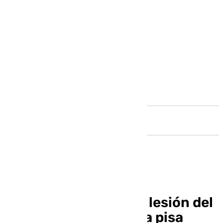
Andalucía
Giro inesperado en la lesión del
malaguista Lobete: ya pisa