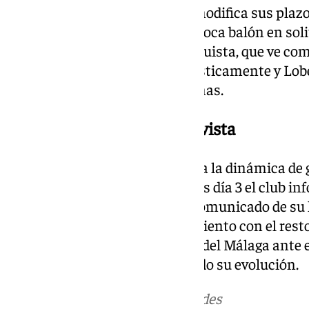
Esto se traduce a que el vasco modifica sus plaz
que el jugador ya pisa césped y toca balón en sol
noticia para la parroquia malaguista, que ve co
de larga duración se reduce drásticamente y Lobe
de juego en las próximas semanas.
Víctor García, otro alta a la vista
El lateral se está incorporando a la dinámica de
después de que el pasado martes día 3 el club in
lesión. Ocho días después del comunicado de su 
atrás para estar a pleno rendimiento con el rest
Víctor García de cara al partido del Málaga ante
precipitado, pero lo irá marcando su evolución.
Más noticias de
101TV
en las redes