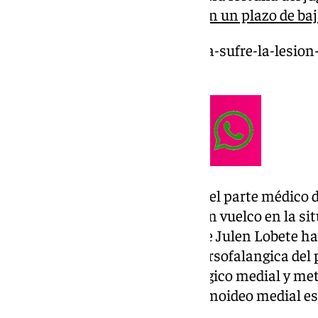
no ser una rotura y se estimaban un plazo de baj
https://www.101tv.es/el-malaga-sufre-la-lesion
tres-meses-de-baja/
Apenas dos semanas después del parte médico de
prueba de control que supone un vuelco en la si
pruebas de control rutinarias de Julen Lobete h
sufrió un esguince de la metatarsofalangica del
los ligamentos metatarsofalángico medial y me
Además, confirman que el sesamoideo medial es b