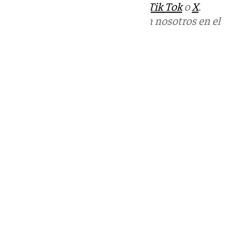
sociales:
Instagram
,
Facebook
,
Tik Tok
o
X
.
Puedes ponerte en contacto con nosotros en el
correo
informativos@101tv.es
Tags:
Últimas noticias