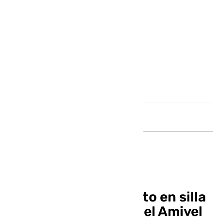
Andalucía
Historia del baloncesto en silla
de ruedas de Málaga: el Amivel