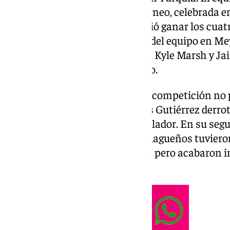
arrasó en la primera fase del torneo, celebrada 
dominio absoluto que le permitió ganar los cuat
solvencia. No fue el único éxito del equipo en M
puesto y el oro colgado al cuello, Kyle Marsh y J
Mejor Quinteto del Campeonato.
El debut del equipo veleño en la competición no
primer encuentro, Amivel Reyes Gutiérrez derrot
47-81, mostrando un juego arrollador. En su segu
Bergamo Sport de Italia, los malagueños tuvier
arranque fuerte de los italianos, pero acabaron
77-50.