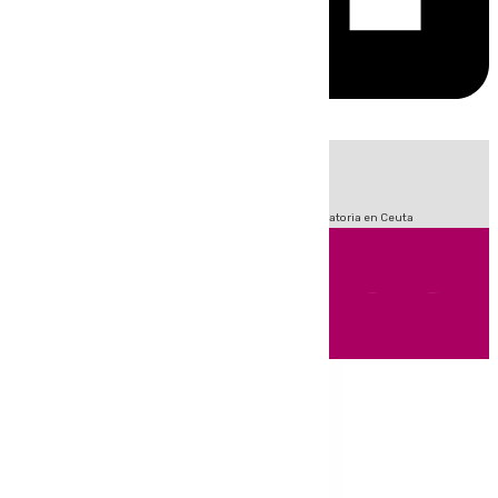
HOY
|
Sucesos
Fútbol
LaLiga
Primera División
Crisis Migratoria en Ceuta
Andalucía