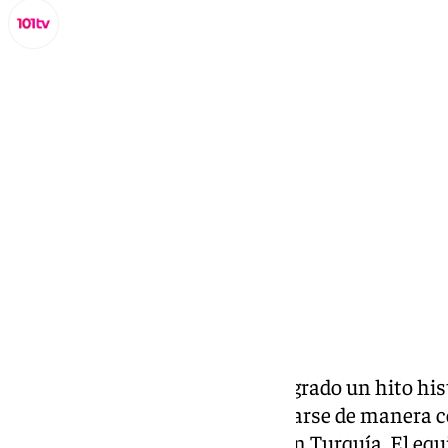
Miguel Alfonso
sábado, 8 marzo 2025, 20:31
Compartir:
El Amivel Reyes Gutiérrez ha logrado un hito hist
de ruedas malagueño al clasificarse de manera c
la Eurocup 3, que se disputará en Turquía. El equ