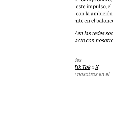
del equipo en la fase previa. Con este impulso, e
afrontar la fase final en Turquía con la ambición
dejar el nombre de Málaga presente en el balonce
Descubre más noticias de 101TV en las redes soc
Tok
o
X
. Puedes ponerte en contacto con nosotro
informativos@101tv.es
Más noticias de
101TV
en las redes
sociales:
Instagram
,
Facebook
,
Tik Tok
o
X
.
Puedes ponerte en contacto con nosotros en el
correo
informativos@101tv.es
Tags:
Últimas noticias