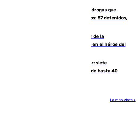
Desarticulada una red de tráfico de drogas que
introducía la mercancía desde Marruecos: 57 detenidos,
cuatro de ellos en Andalucía
Ferrán Torres, nombrado embajador de la
Comunidad Valenciana tras convertirse en el héroe del
Mundial
Andalucía sigue asfixiada por el calor: siete
provincias, en alerta por temperaturas de hasta 40
grados
Lo más visto >
Más noticias
Ver más >