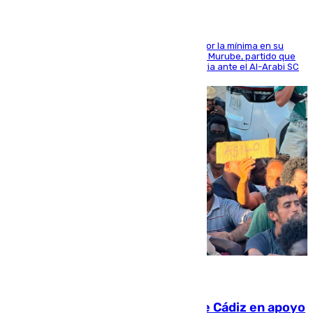
El cuadro dirigido por Juanfran Funes perdió por la mínima en su
envite contra el conjunto caballa en el Alfonso Murube, partido que
se disputó un día después de su primera victoria ante el Al-Arabi SC
07.08.2026
CIES NO moviliza a la provincia de Cádiz en apoyo