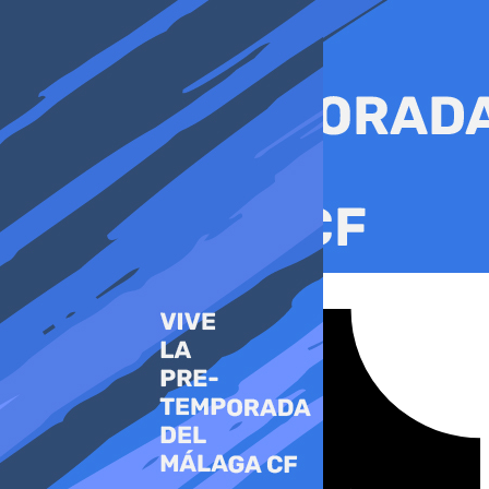
Ir
al
contenido
Tiktok