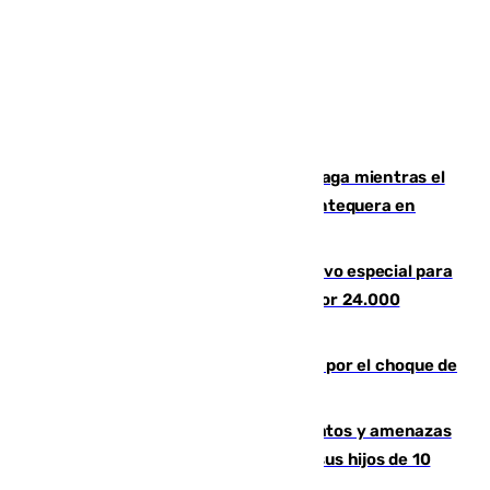
El taró tiñe de niebla la costa de Málaga mientras el
calor se concentra en el interior con Antequera en
aviso amarillo
La Guardia Civil prepara un dispositivo especial para
el eclipse del 12 de agosto compuesto por 24.000
agentes
Cortado el Cercanías C-2 de Málaga por el choque de
un tren con una catenaria caída
Detenido en Estepona por malos tratos y amenazas
de muerte a su pareja en presencia de sus hijos de 10
años y 11 meses