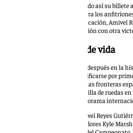
impusieron por 83-57, asegurando así su billete a 
de que el último encuentro contra los anfitrion
tenía implicaciones en la clasificación, Amivel R
intensidad y cerró su participación con otra vic
Un hito tras 45 años de vida
Este logro marca un antes y un después en la hist
aniversario, ha conseguido clasificarse por prime
europea tras competir fuera de las fronteras esp
crecimiento del baloncesto en silla de ruedas en 
del equipo malagueño en el panorama internaci
Además del éxito colectivo, Amivel Reyes Gutiér
individual en el torneo: los jugadores Kyle Mars
incluidos en el Mejor Quinteto del Campeonato,