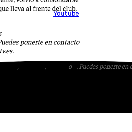
ue lleva al frente del club,
Youtube
s
 Puedes ponerte en contacto
v.es
.
tagram
,
Facebook
,
Tik Tok
o
X
. Puedes ponerte en 