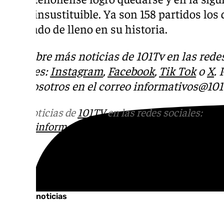
como insustituible. Ya son 158 partidos los q
entrando de lleno en su historia.
Descubre más noticias de 101Tv en las rede
sociales:
Instagram
,
Facebook
,
Tik Tok
o
X
.
con nosotros en el correo
informativos@101t
Más noticias de
101TV
en las redes sociales:
Ins
correo
informativos@101tv.es
Tags:
Últimas noticias