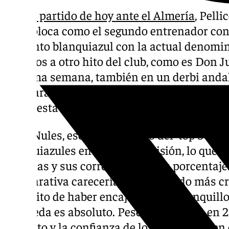
Con el partido de hoy ante el Almería
, Pell
y se coloca como el segundo entrenador con
conjunto blanquiazul con la actual denomi
partidos a otro hito del club, como es Don
próxima semana, también en un derbi andalu
superará y tan sólo tendrá por delante a un ‘
lidera esta tabla con 224 encuentros.
El de Nules, eso sí, es el único del ‘top 5’ q
blanquiazules en Primera División, lo que 
victorias y sus correspondientes porcentajes
comparativa carecería de un sentido más crí
el mérito de haber encajado en un banquill
Rosaleda es absoluto. Pese al descenso en 2
respecto y la confianza de los dirigentes, en