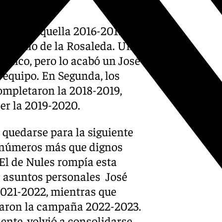
mos. En aquella 2016-2017,
nquillo de la Rosaleda. Una
cnico, pero lo acabó un José
 equipo. En Segunda, los
ompletaron la 2018-2019,
er la 2019-2020.
 quedarse para la siguiente
 números más que dignos
 El de Nules rompía esta
r asuntos personales José
2021-2022, mientras que
etaron la campaña 2022-2023.
iente, volvió a consolidarse