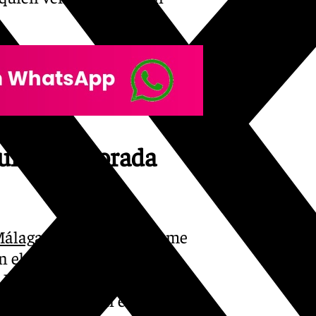
r una temporada
álaga
y Pellicer se resume
 el banquillo malaguista,
Javi Gracia en 2016, sólo él
a temporada en el club