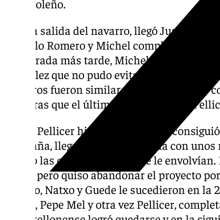
costasoleño.
Tras la salida del navarro, llegó Juande Ra
Marcelo Romero y Michel completaron el ba
temporada más tarde, Michel siguió como té
González que no pudo evitar el descenso del
números fueron similares. Muñiz y Víctor c
mientras que el último compartió con Pellic
Sergio Pellicer hizo un buen año y consiguió
campaña, llegando a completarla con unos
viendo las circunstancias que le envolvían.
racha, pero quiso abandonar el proyecto po
Alberto, Natxo y Guede le sucedieron en la 
Guede, Pepe Mel y otra vez Pellicer, compl
El castellonense logró quedarse y en la sigu