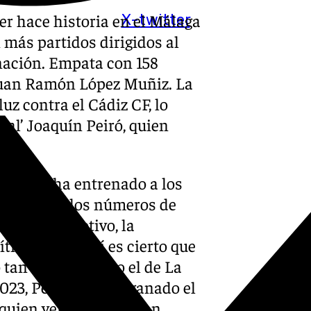
icer hace historia en el Málaga
X-twitter
 más partidos dirigidos al
nación. Empata con 158
 Juan Ramón López Muñiz. La
z contra el Cádiz CF, lo
tal’ Joaquín Peiró, quien
ue aún no ha entrenado a los
condiciona los números de
. Por ese motivo, la
tico, aunque sí es cierto que
o tan movido como el de La
023, Pellicer se ha ganado el
 quien ven en él un gran