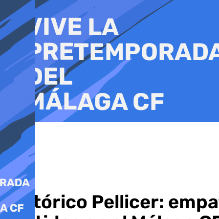
Ir
al
contenido
Histórico Pellicer: em