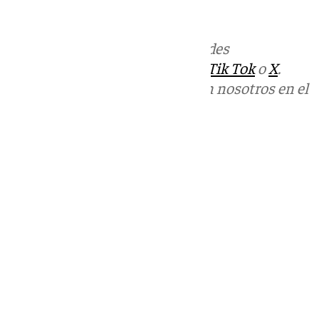
informativos@101tv.es
Más noticias de
101TV
en las redes
sociales:
Instagram
,
Facebook
,
Tik Tok
o
X
.
Puedes ponerte en contacto con nosotros en el
correo
informativos@101tv.es
Tags:
Últimas noticias