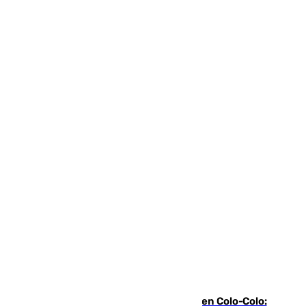
Vozinha, recibido como una estrella en Colo-Colo: