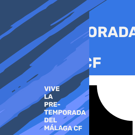
Ir
al
contenido
Tiktok