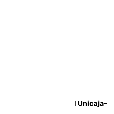
Andalucía
Horario y dónde ver el Unicaja-
Baskonia