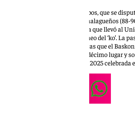
En el anterior partido entre ambos, que se disput
con victoria ajustada para los malagueños (88-90
2024 y formó parte de una racha que llevó al Uni
y ser cabeza de serie para el torneo del ‘ko’. La 
frente a Bàsquet Gitona, mientras que el Baskon
Lleida. Los vascos se sitúan en décimo lugar y s
significantes en la Copa del Rey 2025 celebrada 
Fecha y hora