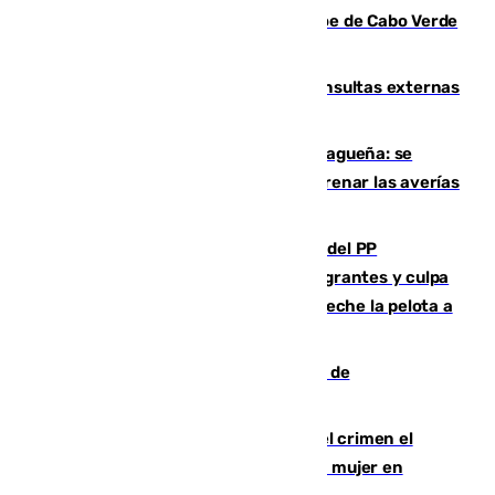
casi 30.000 aficionados arropan al héroe de Cabo Verde
en su presentación
Vithas Málaga crece en cirugías, consultas externas
y altas en el primer semestre de 2026
Mejoras del agua en la Axarquía malagueña: se
sustituye una tubería de 50 años para frenar las averías
de agua en El Borge y Almáchar
Bendodo asegura que los gobiernos del PP
"cumplirán la ley" sobre los menores migrantes y culpa
al Gobierno por "inestabilidad": "Que no eche la pelota a
las comunidades"
Una ONG malagueña ganará un año de
comunicación gratuita con Apecom
Confiesa en un diario ser el autor del crimen el
hombre en prisión por asesinato de una mujer en