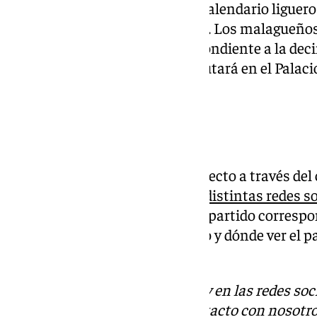
El Unicaja
vuelve a jugar en el calendario liguer
con su partido ante el Baskonia. Los malagueños
en un duelo que será el correspondiente a la de
Endesa de baloncesto y se disputará en el Palaci
Carpena.
Dónde ver el partido
El partido se podrá seguir en directo a través de
través de la web (101tv.es) y las
distintas redes s
podrá seguir lo que ocurra en el partido correspo
Liga Endesa. Ya sabes el horario y dónde ver el p
Baloncesto y Baskonia.
Descubre más noticias de 101Tv en las redes soc
Tok
o
X
. Puedes ponerte en contacto con nosotro