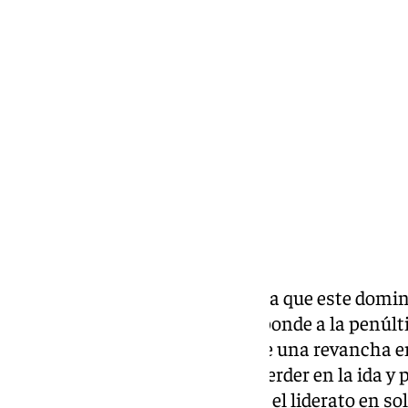
Pedro Jiménez
viernes, 31 enero 2025, 11:04
Compartir:
Horario de misa para un Unicaja que este domin
Carpena. El choque, que corresponde a la penúlt
afrontar la Copa del Rey, supone una revancha e
Baskonia, con el Unicaja, tras perder en la ida y 
competición, después de perder el liderato en sol