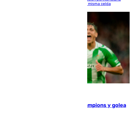
indemnice a la familia por fallar al asignarles la misma celda
06.08.2026
El Betis supera el examen de Champions y golea
al Arsenal en Dublín (1-3)