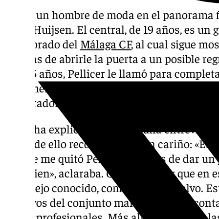
Si hay un hombre de moda en el panorama fu
Dean Huijsen. El central, de 19 años, es un 
enamorado del
Málaga CF
, al cual sigue m
además de abrirle la puerta a un posible reg
sólo 15 años, Pellicer le llamó para comple
el primer equipo, aunque un detalle no term
preparador, que decidió bajarle de nuevo c
Así lo ha explicado
Dean
en una entrevista 
habla de ello recordándolo con cariño: «El 
porque me quitó Pellicer después de dar un 
todo bien», aclaraba. Cabe recordar que en
otro viejo conocido, como era Álex Calvo. Est
efectivos del conjunto malaguista, que con
fichas profesionales. Más allá del detalle, la