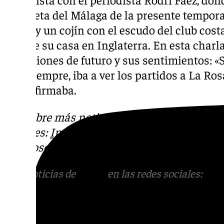
camiseta del Málaga de la presente tempor
padre y un cojín con el escudo del club cost
sofá de su casa en Inglaterra. En esta charl
intenciones de futuro y sus sentimientos: «
digo siempre, iba a ver los partidos a La Ro
día», afirmaba.
Descubre más noticias de 101TV en las rede
sociales:
Instagram
,
Facebook
,
Tik Tok
o
X
.
con nosotros en el correo
informativos@101t
Más noticias de
101TV
en las redes sociales:
Ins
correo
informativos@101tv.es