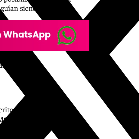
eguían siendo ínfimas.
l trabajo!
rito al MCF ‘C’)
 MCF
/6mh2YZ7Boy