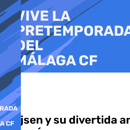
Ir
al
contenido
Huijsen y su divertida a