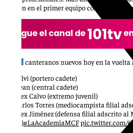
Huijsen en el primer equipo con esa edad s
¡
canteranos nuevos hoy en la vuelta a
Salvi (portero cadete)
Dean (central cadete)
Álex Calvo (extremo juvenil)
Carlos Torres (mediocampista filial adsc
Álex Jiménez (defensa filial adscrito al
‘C’)
#LaAcademiaMCF
pic.twitter.com