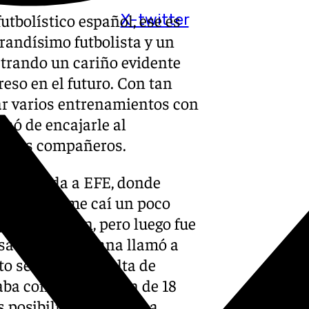
tbolístico español, ese es
X-twitter
grandísimo futbolista y un
ostrando un cariño evidente
reso en el futuro. Con tan
tar varios entrenamientos con
inó de encajarle al
on sus compañeros.
concedida a EFE, donde
primer día me caí un poco
pase de tacón, pero luego fue
 esa misma semana llamó a
o se debía a la falta de
taba con una sanción de 18
s posibilidades de ver a