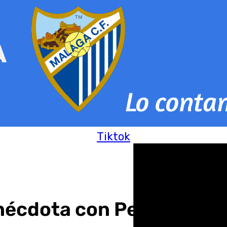
Tiktok
nécdota con Pellicer: «M