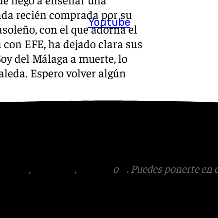
ada recién comprada por su
Youtube
asoleño, con el que adorna el
a con EFE, ha dejado clara sus
Soy del Málaga a muerte, lo
saleda. Espero volver algún
s
 Puedes ponerte en contacto
v.es
tagram
,
Facebook
,
Tik Tok
o
X
. Puedes ponerte en 