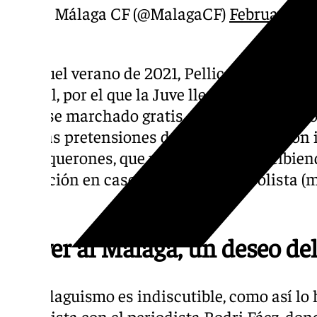
— Málaga CF (@MalagaCF)
February 10,
En aquel verano de 2021, Pellicer decidió ma
central, por el que la Juve llegó a abonar c
haberse marchado gratis, pero el buen gesto 
últimas pretensiones del jugador acabaron 
los boquerones, que podrían seguir recibie
formación en caso de venta del futbolista (
joven).
Volver al Málaga, un deseo del
Su malaguismo es indiscutible, como así lo
entrevista con el periodista Rodri Fáez, don