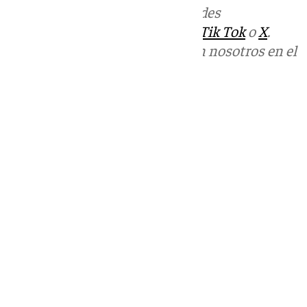
Más noticias de
101TV
en las redes
sociales:
Instagram
,
Facebook
,
Tik Tok
o
X
.
Puedes ponerte en contacto con nosotros en el
correo
informativos@101tv.es
Tags:
Últimas noticias