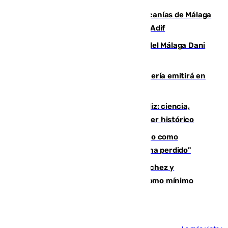
Retrasos y cancelaciones en el Cercanías de Málaga
por una avería en la infraestructura de Adif
Isco, la nueva mascota del jugador del Málaga Dani
Lorenzo
El observatorio de Calar Alto de Almería emitirá en
directo el eclipse solar del 12 de agosto
El «Trío de Eclipses» arranca en Cádiz: ciencia,
naturaleza y seguridad ante un atardecer histórico
Noruega pide la dimisión de Infantino como
presidente de la FIFA: "La confianza se ha perdido"
Meloni rechaza el ultimátum de Sánchez y
mantendrá la frontera con controles como mínimo
hasta el 15 de agosto