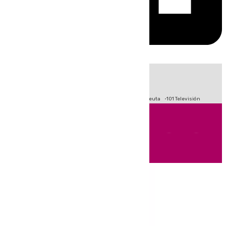
HOY
|
Fútbol
Primera División
LaLiga
Crisis Migratoria en Ceuta
101 Televisión
Andalucía