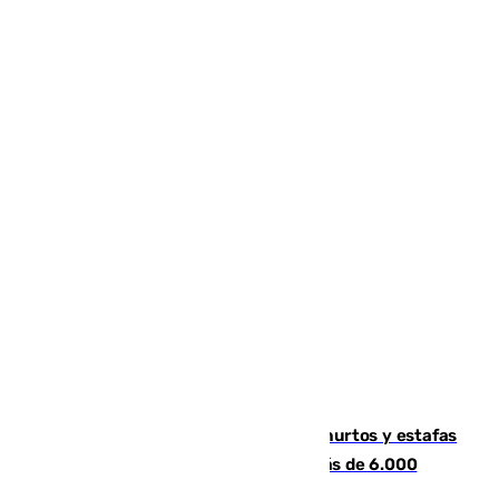
Detenida una pareja por presuntos hurtos y estafas
en Málaga tras ser descubiertos con más de 6.000
euros