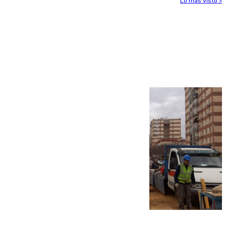
Lo más visto >
Más noticias
Ver más >