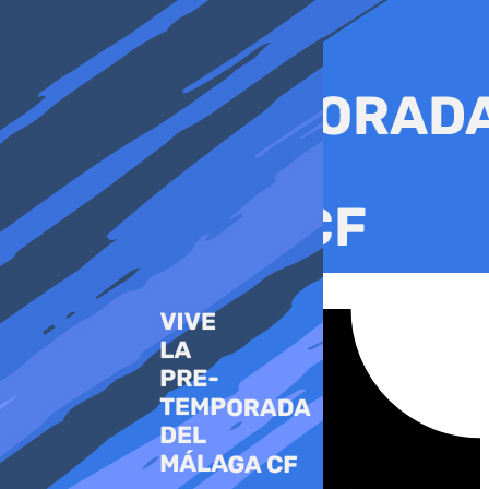
Ir
al
contenido
Tiktok