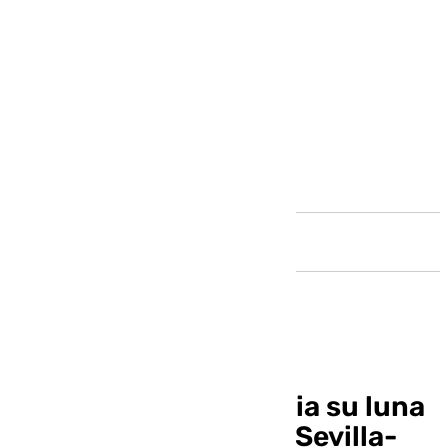
Andalucía
Jaime Canalejo cambia su luna
de miel por la Regata Sevilla-