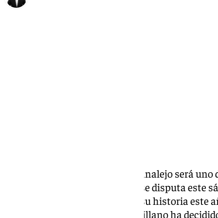
Alberto Romera
martes, 4 noviembre 2025, 17:03
Compartir:
El deportista olímpico Jaime Canalejo será uno 
la 59ª Regata Sevilla-Betis, que se disputa este 
dársena del Guadalquivir. Pero su historia este a
deportivo, pues este remero sevillano ha decidido