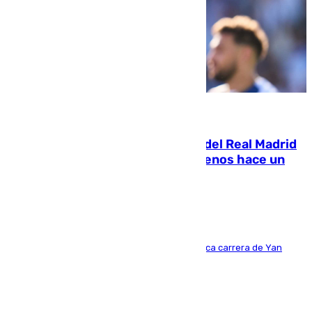
07.08.2026
El fichaje más caro de la historia del Real Madrid
costaba 105 millones de euros menos hace un
año y jugaba en Leganés
Del filial pepinero a récord absoluto: la meteórica carrera de Yan
Diomande en solo doce meses