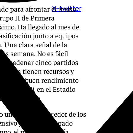
ado para afrontar el tramo
X-twitter
grupo II de Primera
áximo. Ha llegado al mes de
asificación junto a equipos
. Una clara señal de la
ras semana. No es fácil
de encadenar cinco partidos
r Medina tienen recursos y
n, con el buen rendimiento
rid B (2-2), en el Estadio
ndario liguero.
o un equipo merecedor de los
ensivo y hemos generado
mpo, el partido se podía