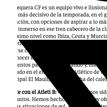
El Antequera CF es un equipo vivo e ilusion
final y más decisivo de la temporada, en el 
Federación, con opciones de aspirar a lo m
marzo inmerso en ese tren cabecero de la cl
de máximo nivel como Ibiza, Ceuta y Murcia
competitividad y el nivel exhibido semana t
codearse con ese tipo de rivales y, a pesar 
sin conocer el triunfo, los pupilos de Javie
argumentos para seguir luchando y, más aú
mostrado en el empate con el Atlético de Mad
Municipal El Maulí, en la 26ª fecha del cale
Empate con el Atleti B:
«Creo que hemos sid
tres puntos. Hemos hecho un fútbol muy of
muchas situaciones de gol. En el primer tie