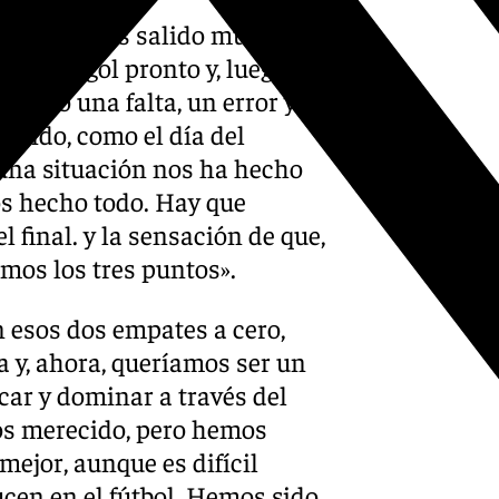
nfo:
«Hemos salido muy
primer gol pronto y, luego,
 salvo una falta, un error y el
iendo, como el día del
 una situación nos ha hecho
mos hecho todo. Hay que
el final. y la sensación de que,
mos los tres puntos».
 esos dos empates a cero,
 y, ahora, queríamos ser un
acar y dominar a través del
os merecido, pero hemos
mejor, aunque es difícil
ucen en el fútbol. Hemos sido