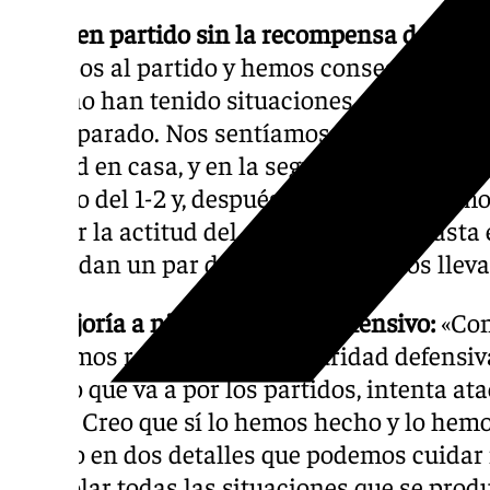
Un buen partido sin la recompensa del triu
intensos al partido y hemos conseguido ese 
ellos no han tenido situaciones de gol claras
balón parado. Nos sentíamos fuertes defend
Madrid en casa, y en la segunda parte solo
el daño del 1-2 y, después de ese tanto, he
valorar la actitud del equipo, la épica hasta 
si nos dan un par de minutos más, nos lleva
La mejoría a nivel defensivo y ofensivo:
«Con
habíamos recuperado la seguridad defensiva
equipo que va a por los partidos, intenta at
balón. Creo que sí lo hemos hecho y lo hem
fallado en dos detalles que podemos cuidar 
controlar todas las situaciones que se prod