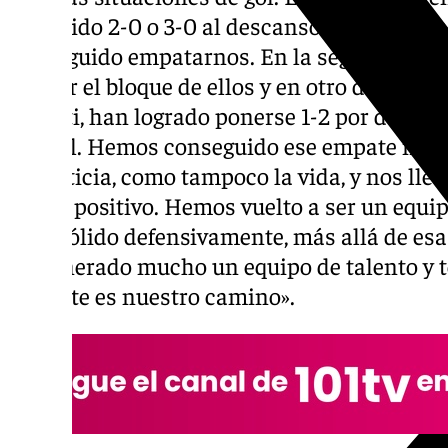
haber ido 2-0 o 3-0 al descanso y en un detal
conseguido empatarnos. En la segunda parte
hundir el bloque de ellos y en otro detalle 
penalti, han logrado ponerse 1-2 por delant
el final. Hemos conseguido ese empate mere
de justicia, como tampoco la vida, y nos l
con lo positivo. Hemos vuelto a ser un equi
muy sólido defensivamente, más allá de esas
ha generado mucho un equipo de talento y t
que este es nuestro camino».