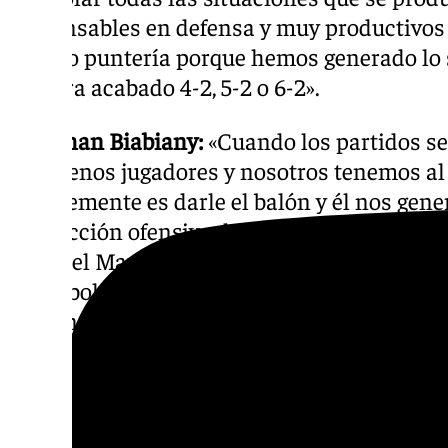
responsables en defensa y muy productivos e
faltado puntería porque hemos generado lo s
hubiera acabado 4-2, 5-2 o 6-2».
Jonathan Biabiany:
«Cuando los partidos se
los buenos jugadores y nosotros tenemos al 
Simplemente es darle el balón y él nos gener
producción ofensiva de este equipo. Aprovech
veces, el Maulí va a tener la suerte de ver c
un futbolista de tanto nivel y, más allá de s
ilusión y motivación por jugar».
Cinco jornadas sin ganar:
«Somos consciente
estamos más cerca de ganar y, evidentemente
que todos ansiamos. Llevamos cinco encuen