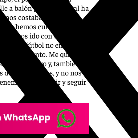
le a balón parado, el rival ha
 nos costaba, un poco, de
que no hemos cuidado, el del
e y hemos ido con todo hasta
cido. El fútbol no entiende
levamos un punto. Me quedo
po muy ofensivo y, también,
 dos situaciones, y no nos
enemos que insistir y seguir