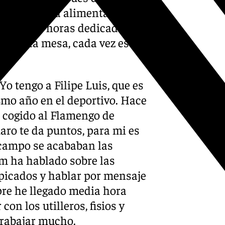
asa, cuidar la alimentación o
dedicar 24 horas dedicadas a
 en esta mesa, cada vez es
Yo tengo a Filipe Luis, que es
mo año en el deportivo. Hace
 cogido al Flamengo de
uaro te da puntos, para mi es
 campo se acababan las
m ha hablado sobre las
r picados y hablar por mensaje
pre he llegado media hora
on los utilleros, fisios y
trabajar mucho.