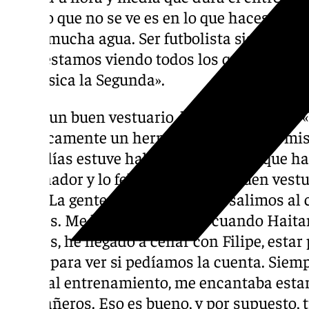
esto, lo que no se ve es en lo que haces en c
beber mucha agua. Ser futbolista significa 
ti. Lo estamos viendo todos los que estamos
más física la Segunda».
Tener un buen vestuario, la clave del éxito: «
prácticamente un hermano, llegamos el mis
unos días estuve hablando con él porque ha
entrenador y lo felicité. Tener un buen vest
clave. La gente sabe que cuando salimos al
bromas. Me he visto reflejado cuando Haita
bromas, he llegado a cenar con Filipe, esta
con él para ver si pedíamos la cuenta. Siem
antes al entrenamiento, me encantaba estar c
compañeros. Eso es bueno, y por supuesto, 