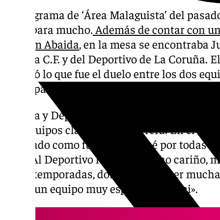
El programa de ‘Área Malaguista’ del pasado
dado para mucho.
Además de contar con un 
Haitam Abaida
, en la mesa se encontraba J
Málaga C.F. y del Deportivo de La Coruña. E
analizó lo que fue el duelo entre los dos equ
sirvió para conocer su punto de vista sobre 
Málaga y Dépor, sentimientos encontrados p
dos equipos claves en mi carrera. En el Mál
he criado como futbolista. Pasé por todas la
todo. Al Deportivo le tengo mucho cariño, m
cinco temporadas, donde pude tener mucha 
no, es un equipo muy especial para mi».