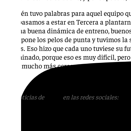
También tuvo palabras para aquel equipo qu
años pasamos a estar en Tercera a plantarn
con una buena dinámica de entreno, buenos 
Se me pone los pelos de punta y tuvimos la
buenos. Eso hizo que cada uno tuviese su fut
encaminado, porque eso es muy difícil, pero 
arriba mucho más cerca».
Más noticias de
101TV
en las redes sociales:
Ins
correo
informativos@101tv.es