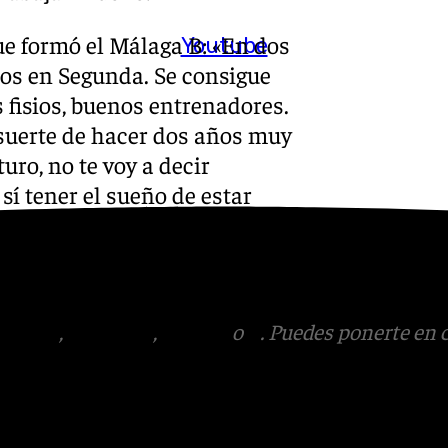
e formó el Málaga B: «En dos
Youtube
os en Segunda. Se consigue
fisios, buenos entrenadores.
 suerte de hacer dos años muy
uro, no te voy a decir
sí tener el sueño de estar
tagram
,
Facebook
,
Tik Tok
o
X
. Puedes ponerte en 