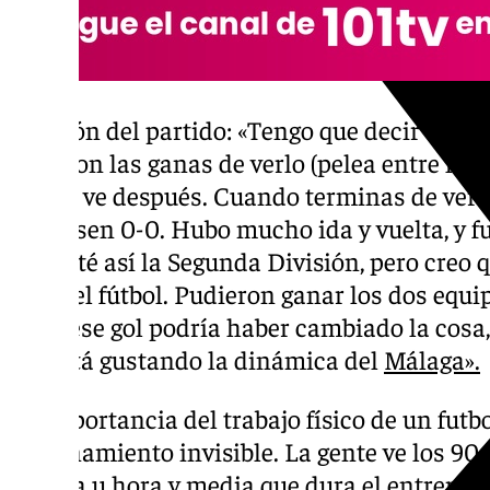
Opinión del partido: «Tengo que decir que, d
quitaron las ganas de verlo (pelea entre los 
uno lo ve después. Cuando terminas de ver e
quedasen 0-0. Hubo mucho ida y vuelta, y f
que esté así la Segunda División, pero creo q
guste el fútbol. Pudieron ganar los dos equip
mete ese gol podría haber cambiado la cosa,
me está gustando la dinámica del
Málaga».
La importancia del trabajo físico de un futbo
entrenamiento invisible. La gente ve los 90
la hora u hora y media que dura el entreno. 