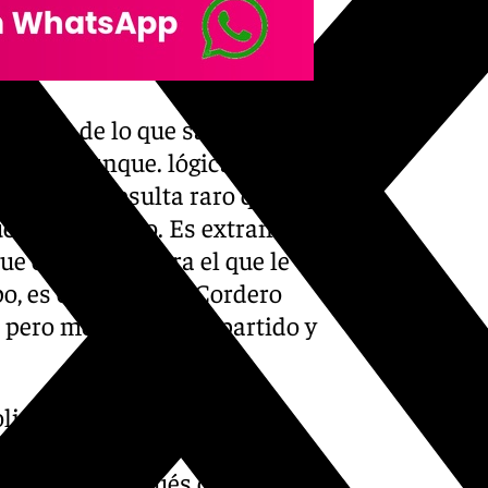
espués de lo que salió, se me
ultras), aunque. lógicamente,
l choque, resulta raro que
ue muy intenso. Es extraño
ue es vistoso para el que le
o, es cierto que si Cordero
 pero me encantó el partido y
lista: «Como le llamo yo, el
 minutos del fin de semana o
No es así, después de hacer