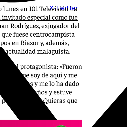
 lunes en 101 Televisión ha
X-twitter
invitado especial como fue
uan Rodríguez, exjugador del
l que fuese centrocampista
ipos en Riazor y, además,
la actualidad malaguista.
ara el protagonista: «Fueron
aga porque soy de aquí y me
s categorías y me lo ha dado
e fui con 24 años y estuve
participación. Quieras que