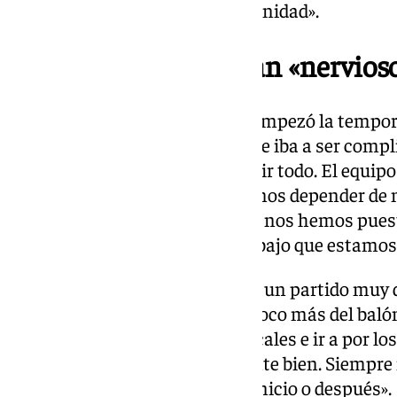
cuando se me ha dado la oportunidad».
Los jugadores no están «nervioso
Objetivo: «Nosotros desde que empezó la tempor
cuál era. Sabemos el objetivo que iba a ser comp
grandes plantillas. Se va a decidir todo. El equipo
apretando en La Liga. No podemos depender de
competir todos los partidos. No nos hemos pues
cuál es nuestro objetivo y el trabajo que estamo
Partido ante el Albacete: «Va ser un partido mu
no tener errores. Disponer un poco más del baló
últimos partidos. Ser más verticales e ir a por lo
trabajando y estando físicamente bien. Siempre 
Estoy preparado para jugar de inicio o después».