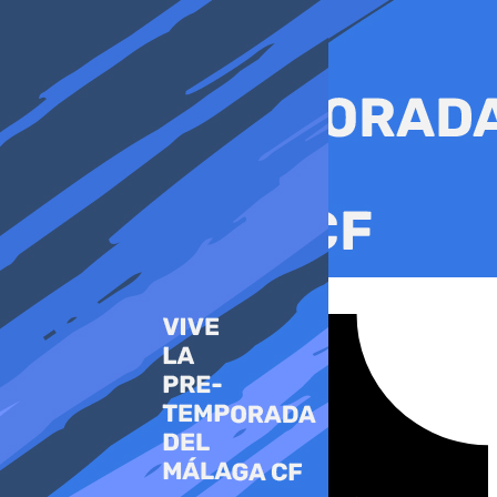
Ir
al
contenido
Tiktok