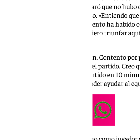
«nerviosos». El mediocentro aclaró que no hubo 
saliera en el mercado de invierno. «Entiendo que
sacar noticias. En ningún momento ha habido opc
pospuesto ni yo quería salir. Quiero triunfar aquí
dijo el andaluz.
¿Cómo se encuentra? «Estoy bien. Contento por 
Jodido por cómo se dio el final del partido. Creo
tampoco ganar. Se nos va un partido en 10 minu
Personalmente contento por poder ayudar al equ
Oportunidad: «Está claro que uno como jugador y 