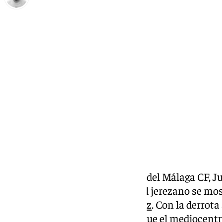
Pedro Jiménez
miércoles, 12 marzo 2025, 14:00
Compartir:
Este miércoles habló el jugador del Málaga CF, 
habitual ante los micrófonos. El jerezano se mos
once en el
partido frente al Cádiz
. Con la derrot
distancia con el descenso, aunque el mediocent