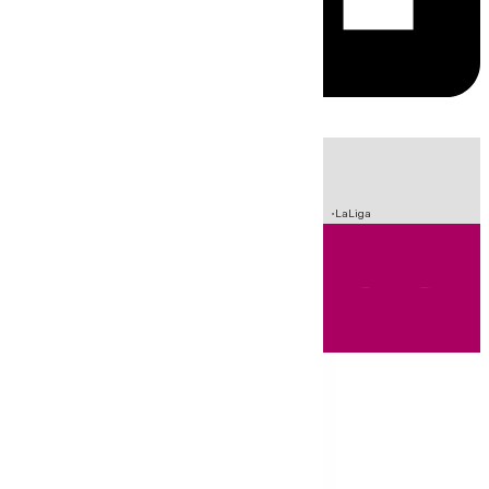
HOY
|
Incendios
Sucesos
Crisis Migratoria en Ceuta
Fútbol
LaLiga
Andalucía