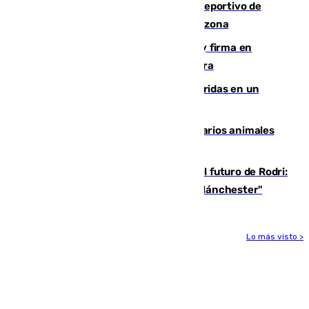
Un incendio en un local del puerto deportivo de
Fuengirola genera una gran susto en la zona
Daniel Mérida derriba a Griekspoor y firma en
Montreal el mejor resultado de su carrera
Dos personas mueren y tres son heridas en un
accidente de tráfico en Utrera
Estudiarán el comportamiento de varios animales
durante el eclipse
Maresca evita pronunciarse sobre el futuro de Rodri:
"Por el momento, el viernes estará en Mánchester"
Lo más visto >
Más noticias