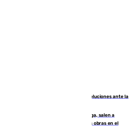
Más de 15.000 ceutíes claman por soluciones ante la
crisis migratoria
Los vecinos de Pedregalejo en Málaga, salen a
protestar en contra del resultado de las obras en el
paseo marítimo