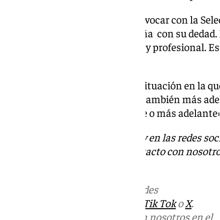
Izan Merino: «Lo acaban de convocar con la Sele
mejores mediocentros de España con su dedad. 
Es un buen trabajador, persona y profesional. E
Irá mejorando».
Posición: «Ahora estoy en una situación en la qu
donde sea. He podido disfrutar también más adel
Me siento cómodo ahí, de pivote o más adelante»
Descubre más noticias de 101Tv en las redes soc
Tok
o
X
. Puedes ponerte en contacto con nosotro
informativos@101tv.es
Más noticias de
101TV
en las redes
sociales:
Instagram
,
Facebook
,
Tik Tok
o
X
.
Puedes ponerte en contacto con nosotros en el