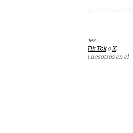
La Copa Sevilla llega a cuartos con cuatro españo
Noticias Andalucía.
Más noticias de
101TV
en las redes
sociales:
Instagram
,
Facebook
,
Tik Tok
o
X
.
Puedes ponerte en contacto con nosotros en el
correo
informativos@101tv.es
Tags:
Últimas noticias