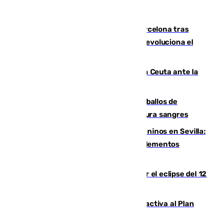
Rodrigo negocia su fichaje por el Barcelona tras
romper negociaciones con el Madrid y revoluciona el
mercado
El Rey traslada a Vivas su respaldo a Ceuta ante la
crisis migratoria
El primer ciclo de las carreras de caballos de
Sanlúcar arranca este sábado con 27 pura sangres
Continúan los cierres de parques caninos en Sevilla:
se detectan alimentos que contienen elementos
peligrosos
Estos son los mejores sitios para ver el eclipse del 12
de agosto en la provincia de Málaga
Otro incendio en Granada: el fuego activa al Plan
Infoca en Pinos Puente