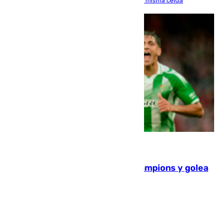
indemnice a la familia por fallar al asignarles la misma celda
06.08.2026
El Betis supera el examen de Champions y golea
al Arsenal en Dublín (1-3)