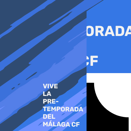
Ir
al
contenido
Tiktok