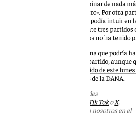
en rueda de prensa
: «No voy a opinar de nada más 
soluciona de puertas hacia dentro». Por otra part
beneficiado del choque como se podía intuir en la 
Vicente ha disputado únicamente tres partidos co
en los últimos cuatro encuentros no ha tenido p
Se le presenta una bala a Baturina que podría ha
minutos en Liga en el próximo partido, aunque
debido al
aplazamiento del partido de este lunes
las catastróficas consecuencias de la DANA.
Más noticias de
101TV
en las redes
sociales:
Instagram
,
Facebook
,
Tik Tok
o
X
.
Puedes ponerte en contacto con nosotros en el
correo
informativos@101tv.es