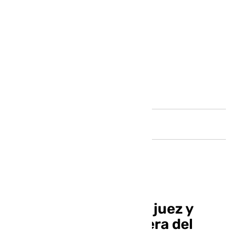
Andalucía
La Copa y su papel de juez y
verdugo en la delantera del