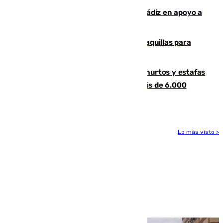
CIES NO moviliza a la provincia de Cádiz en apoyo a
la respuesta humanitaria de Ceuta
El mercado de Jerez refrigera sus taquillas para
facilitar las compras a sus visitantes
Detenida una pareja por presuntos hurtos y estafas
en Málaga tras ser descubiertos con más de 6.000
euros
Lo más visto >
Más noticias
Ver más >