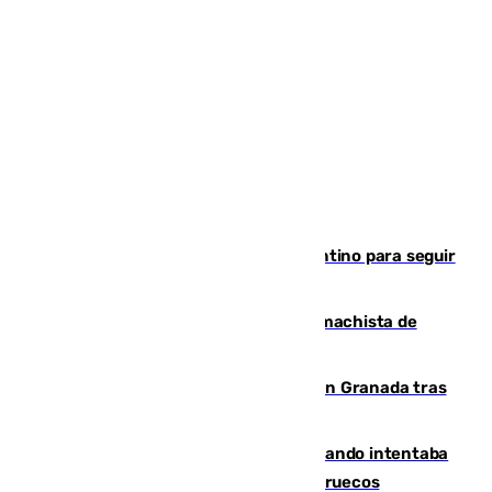
Marruecos, la principal baza de Infantino para seguir
al frente de la FIFA
Pedro Sánchez condena el crimen machista de
Benahavís
Angustioso rescate de una familia en Granada tras
caer su coche por un terraplén
Fallece un joven tras caer al mar cuando intentaba
entrar en parapente a Ceuta desde Marruecos