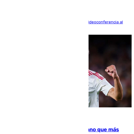
La mayoría de las comparecencias serán por videoconferencia al
residir los familiares fuera de España
07.08.2026
Juanlu Sánchez, el sexto canterano que más