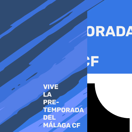
Ir
al
contenido
Tiktok