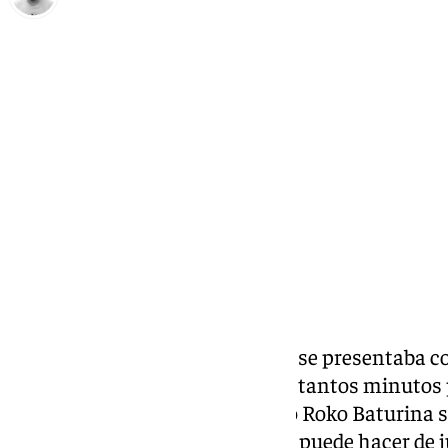
Pedro Jiménez
viernes, 1 noviembre 2024, 20:04
Compartir:
La eliminatoria de Copa del Rey se presentaba 
jugadores que no habían tenido tantos minutos
Carlos López, Murillo, Moussa o Roko Baturina s
que partieron de inicio. La Copa puede hacer de 