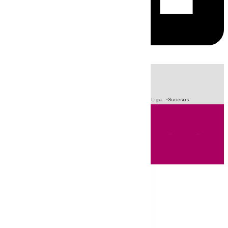
HOY
|
Fútbol
Primera División
Crisis Migratoria en Ceuta
LaLiga
Sucesos
Andalucía