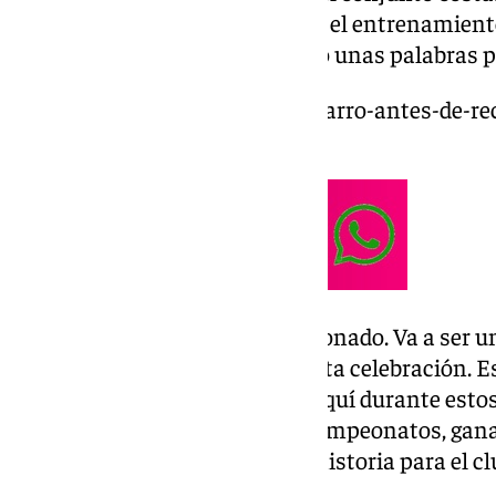
en Málaga y aprovechó para ver el entrenamien
En ese momento el jugador dejó unas palabras pa
https://www.101tv.es/ibon-navarro-antes-de-re
importante-y-exigente/
Sensaciones. «Me siento emocionado. Va a ser un
equipo y yo voy a ser parte de esta celebración.
todos los recuerdos que tengo aquí durante esto
momentos especiales, ganar campeonatos, gana
grandes recuerdos y crear una historia para el cl