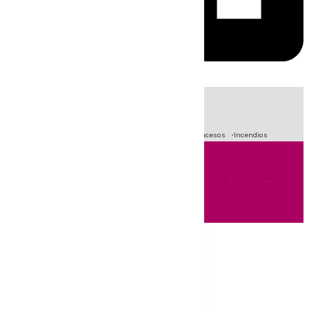
HOY
|
Fútbol
Primera División
Crisis Migratoria en Ceuta
Sucesos
Incendios
Andalucía