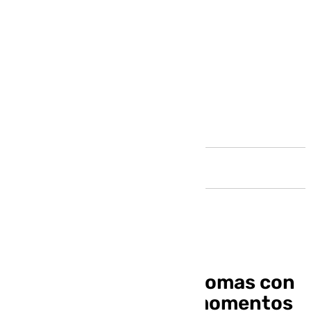
Andalucía
La emoción de Will Thomas con
el Unicaja: «Fueron momentos