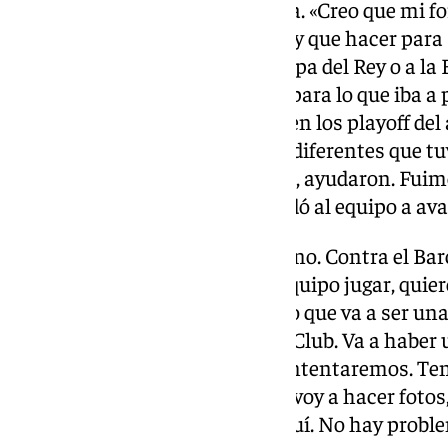
Aportación en su segunda etapa. «Creo que mi for
dedicación y el sacrificio que hay que hacer pa
llegar de diferente forma a la Copa del Rey o a la
temporadas, preparó al equipo para lo que iba a 
campaña. Incluso las derrotas en los playoff del 
la BCL, el primer año, las cosas diferentes que tu
victoria y la agonía de la derrota, ayudaron. Fui
eso como una unidad y eso ayudó al equipo a av
Afición. “ Espero un Carpena lleno. Contra el Bar
el mundo quiere venir a ver al equipo jugar, quie
a haber un gran ambiente y creo que va a ser un
lo que he podido hacer por este Club. Va a haber
cómo vamos a hacerlo pero lo intentaremos. Te
aficionados, pero con todos me voy a hacer fotos,
niños… lo que quieran. Estoy aquí. No hay proble