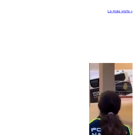
Lo más visto >
Más noticias
Ver más >