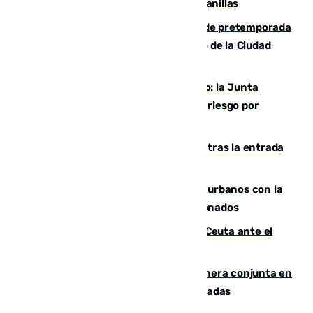
detectar un mosquito positivo en Campanillas
Málaga-Ceuta: cuarto compromiso de pretemporada
de los blanquiazules en busca del Trofeo de la Ciudad
Autónoma
Málaga, en alerta por el virus del Nilo: la Junta
decreta Campanillas como zona de alto riesgo por
varios casos recientes
El Gobierno registra 1.342 menores tras la entrada
masiva del pasado 30 de julio
Cádiz despide seis «puntos negros» urbanos con la
orden de retirada para quioscos abandonados
La Armada suma cuatro buques en Ceuta ante el
aviso de un nuevo cruce el 15 de agosto
Guardia Civil y RFEF trabajan de manera conjunta en
el caso de las estafas de ventas de entradas