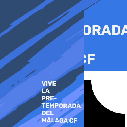
Ir
al
contenido
Tiktok