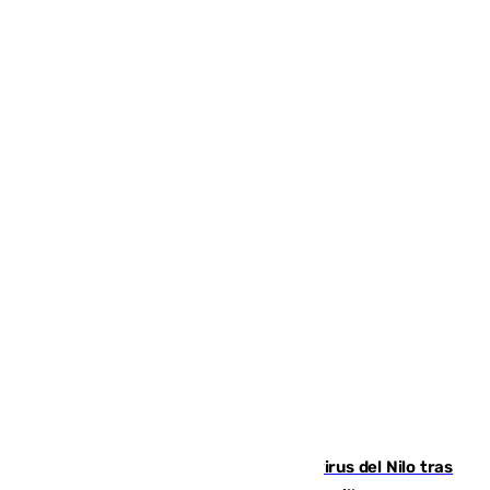
Málaga refuerza la vigilancia por el virus del Nilo tras