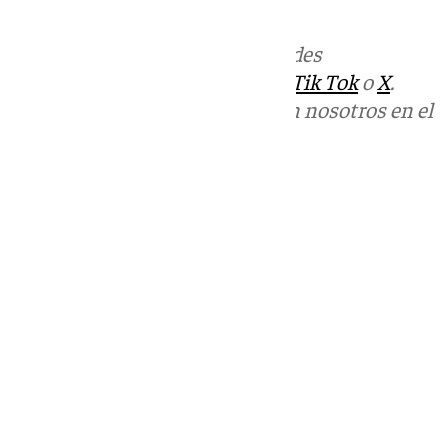
Unicaja Will Thomas.
Más noticias de
101TV
en las redes
sociales:
Instagram
,
Facebook
,
Tik Tok
o
X
.
Puedes ponerte en contacto con nosotros en el
correo
informativos@101tv.es
Tags:
Últimas noticias