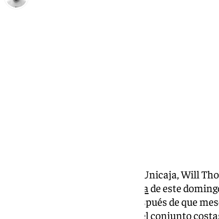
Pedro Jiménez
viernes, 25 octubre 2024, 17:23
Compartir:
La presencia del ex jugador del Unicaja, Will Tho
para el
partido ante el Barcelona
de este domingo
homenajeado en el
Carpena
después de que mese
por ende su no continuidad en el conjunto costas