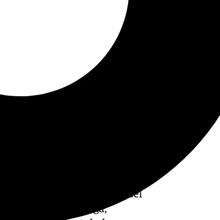
es de junio la exposición del
aís›, Alejandro Ruesga,