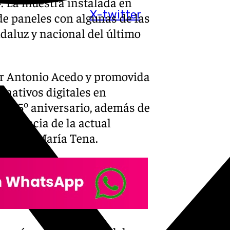
›. La muestra instalada en
X-twitter
de paneles con algunas de las
aluz y nacional del último
or Antonio Acedo y promovida
 nativos digitales en
su 25º aniversario, además de
presencia de la actual
evilla, María Tena.