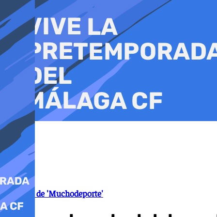
Ir
al
contenido
Muestra de 'Muchodeporte'