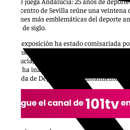
‹Donde juega Andalucía: 25 años de deporte
pleno centro de Sevilla reúne una veintena 
imágenes más emblemáticas del deporte and
cuarto de siglo.
Dicha exposición ha estado comisariada p
por ‹Muchodeporte›, el decano de los medios
Andalucía, con motivo de la celebración de 
que se ha inaugurado este miércoles con la 
delegada de Deportes del Ayuntamiento de S