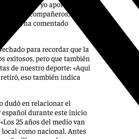
casi único y yo aporté la
alor de los compañeros, su
ada uno», ha comentado
ovechado para recordar que la
s exitosos, pero que también
as de nuestro deporte: «Aquí
retiró, eso también indica
no dudó en relacionar el
 español durante este inicio
. «Los 25 años del medio van
o local como nacional. Antes