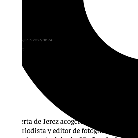
Javier Sotillo
miércoles, 3 junio 2026, 18:34
Compartir:
La Puerta de Jerez acogerá durante todo el m
fotoperiodista y editor de fotografía de ‹El P