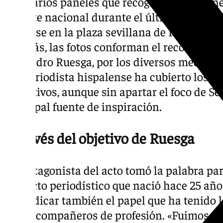
Con varios paneles que recogen las imágen
deporte nacional durante el último cuarto de
visitarse en la plaza sevillana de Puerta Jere
Además, las fotos conforman el recorrido pr
Alejandro Ruesga, por los diversos medios e
fotoperiodista hispalense ha cubierto los 
deportivos, aunque sin apartar el foco de Sev
principal fuente de inspiración.
A través del objetivo de Ruesga
El protagonista del acto tomó la palabra par
proyecto periodístico que nació hace 25 año
reivindicar también el papel que ha tenido l
de los compañeros de profesión. «Fuimos un