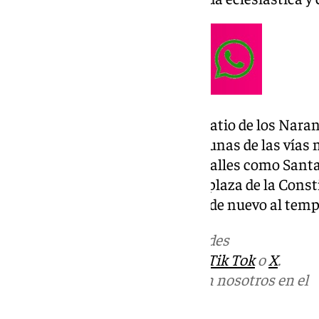
La procesión comenzará en el Patio de los Naranj
itinerario que discurrirá por algunas de las vías
histórico. El recorrido incluirá calles como Sant
del Cardenal Spínola, Granada, plaza de la Consti
Molina Lario, antes de regresar de nuevo al templ
Más noticias de
101TV
en las redes
sociales:
Instagram
,
Facebook
,
Tik Tok
o
X
.
Puedes ponerte en contacto con nosotros en el
correo
informativos@101tv.es