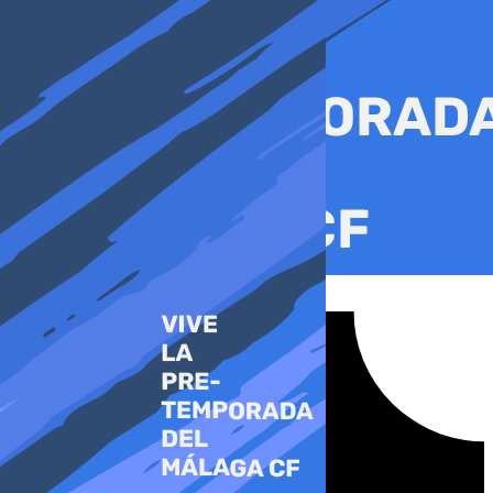
Ir
al
contenido
Tiktok