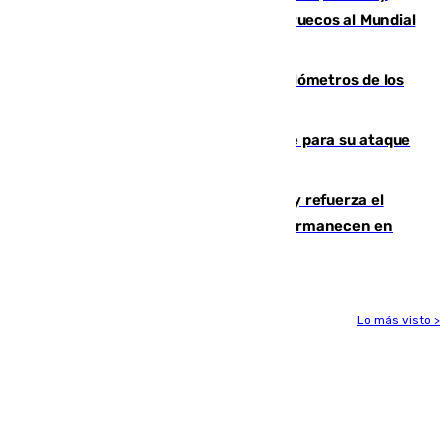
Podemos contra la candidatura de Marruecos al Mundial
2030
Diputación limpia de residuos 170 kilómetros de los
principales caminos del Rocío en Sevilla
El Real Madrid ficha a Yan Diomande para su ataque
por 125 millones
El Gobierno instala duchas y baños y refuerza el
CETI para los miles de migrantes que permanecen en
Ceuta
Lo más visto >
Más noticias
Ver más >