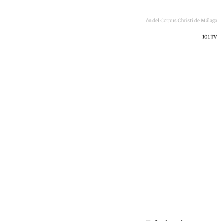
Imagen de la procesión del Corpus Christi de Málaga
101 TV
101 TV
domingo, 7 junio 2026, 20:44
Compartir: