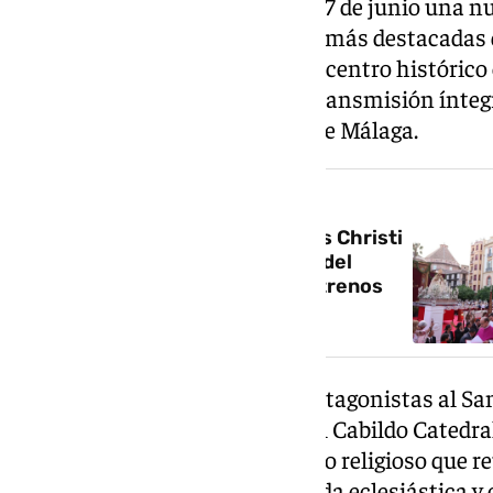
Málaga celebrará este domingo 7 de junio una nue
Corpus Christi, una de las citas más destacadas d
ciudad, que volverá a recorrer el centro histórico
19:30 horas. 101TV ofrece la retransmisión ínteg
directo de las calles del centro de Málaga.
NOTICIA RELACIONADA
Así será la procesión del Corpus Christi
de Málaga: nueva organización del
cortejo, recorrido, altares y estrenos
musicales
La celebración tendrá como protagonistas al S
Señora de los Reyes, patrona del Cabildo Catedral
Catedral de Málaga en un cortejo religioso que re
instituciones vinculadas a la vida eclesiástica y 