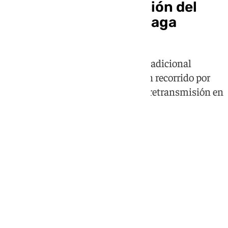
Vuelve a ver la procesión del
Corpus Christi de Málaga
La Catedral acoge la salida de la tradicional
procesión a las 19:30 horas, con un recorrido por
las principales calles del centro y retransmisión en
directo