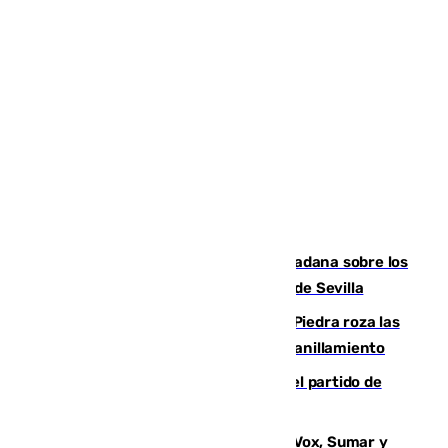
PSOE y Vox critican la consulta ciudadana sobre los
toldos que ha lanzado el Ayuntamiento de Sevilla
La laguna malagueña de Fuente de Piedra roza las
30.000 parejas de flamencos antes del anillamiento
Sigue en directo la retransmisión del partido de
pretemporada Málaga-Al-Arabi
La crisis migratoria de Ceuta une a Vox, Sumar y