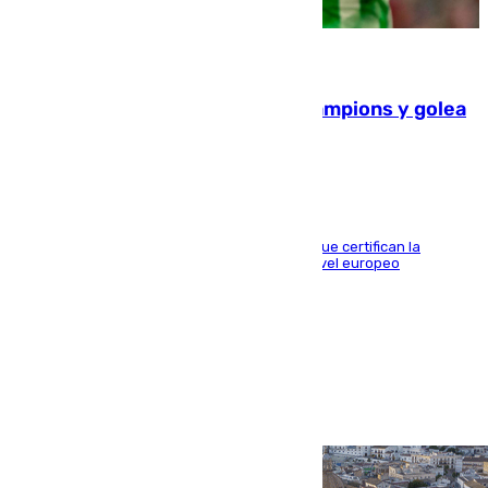
06.08.2026
El Betis supera el examen de Champions y golea
al Arsenal en Dublín (1-3)
Riquelme, Deossa y Fornals firman los tantos que certifican la
superioridad bética ante un rival de máximo nivel europeo