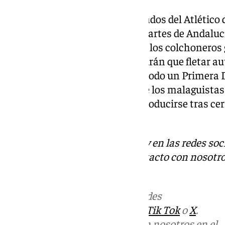
Se espera un aluvión de aficionados del Atlético 
Málaga pero también de otras partes de Andaluc
Almería, Jaén o Granada, donde los colchoneros
Igualmente, los marbellíes tendrán que fletar au
meter presión desde la grada a todo un Primera D
España en discordia, además de los malaguistas
malagueño. Todo esto deberá producirse tras cer
el aire.
Descubre más noticias de 101Tv en las redes soc
Tok
o
X
. Puedes ponerte en contacto con nosotro
informativos@101tv.es
.
Más noticias de
101TV
en las redes
sociales:
Instagram
,
Facebook
,
Tik Tok
o
X
.
Puedes ponerte en contacto con nosotros en el