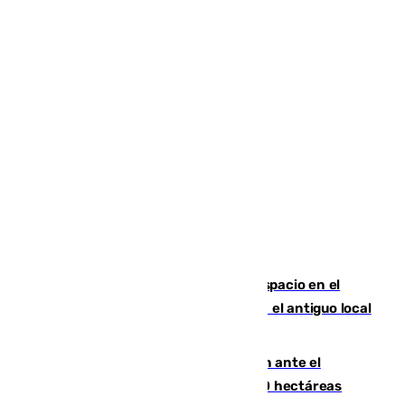
Las marca internacionales ganan espacio en el
Centro de Málaga: La Tagliatella abre en el antiguo local
de Vox Sports Bar
Moreno pide extremar la precaución ante el
incendio de Niebla, que supera las 4.000 hectáreas