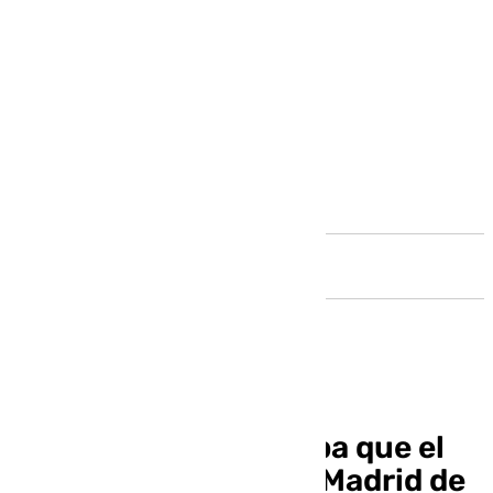
Andalucía
La Federación aprueba que el
Marbella-Atlético de Madrid de