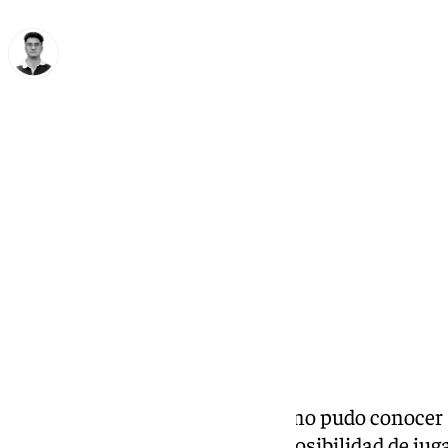
Ignacio Pérez
jueves, 12 diciembre 2024, 12:05
Compartir:
Era un secreto a voces. Tal y como pudo conocer 
negociaba con el Málaga CF
la posibilidad de jug