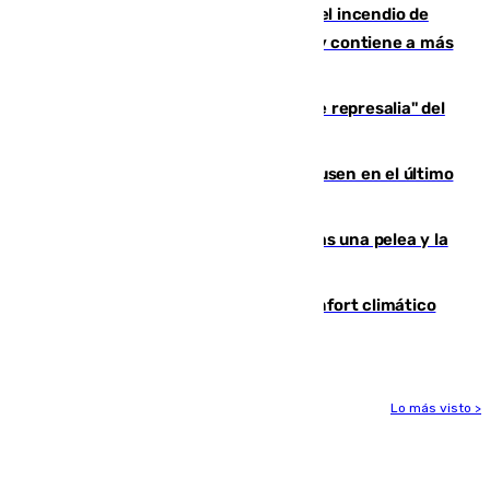
340 personas más desalojadas por el incendio de
Niebla, que mantiene a 410 evacuadas y contiene a más
de 500 efectivos trabajando
Italia responde ante las "medidas de represalia" del
Gobierno de Sánchez
El Sevilla se desinfla ante el Leverkusen en el último
ensayo (1-2)
Tensión en la prisión de Alhaurín tras una pelea y la
incautación de un punzón
Málaga contabiliza 148 zonas de confort climático
para enfrentar las altas temperaturas
Lo más visto >
Más noticias