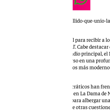
https://www.101tv.es/gil-el-apellido-que-unio-l
madrid-con-marbella/
La Rosaleda parece el lugar ideal para recibir a 
el ya renombrado como ‘derbi Gil’. Cabe destacar 
temporadas sin jugar en su estadio principal, e
Cuevas, que se encuentra inmerso en una profu
convertirse en uno de los estadios más modernos
a los 10.000 espectadores.
Ahora bien, los problemas burocráticos han fren
lo que les está obligando a jugar en La Dama de
los condicionantes necesarios para albergar una 
limitado y falta de accesos, entre otras cuestione