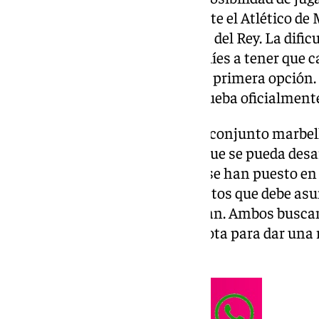
su histórico enfrentamiento ante el Atlético de 
dieciseisavos de final de la Copa del Rey. La difi
Noche ha obligado a los marbellíes a tener que c
caso del escenario Martiricos la primera opción
curso, aunque la RFEF ya lo aprueba oficialment
Ahora llega el turno para que el conjunto marbell
condiciones económicas para que se pueda desarro
Desde el inicio de esta semana se han puesto e
negociando el porcentaje de gastos que debe asum
final de las taquillas que perciban. Ambos busc
posible, aunque el tiempo se agota para dar una 
Federación.