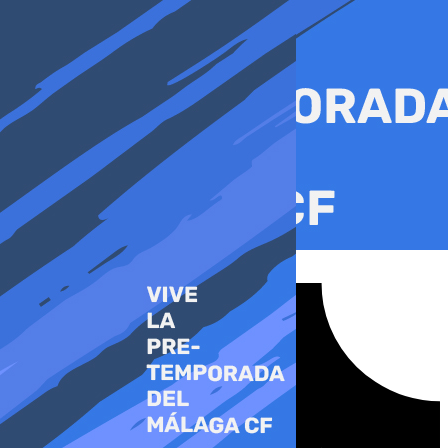
Ir
al
contenido
Tiktok