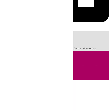
HOY
|
Fútbol
Sucesos
Primera División
Crisis Migratoria en Ceuta
Incendios
Andalucía