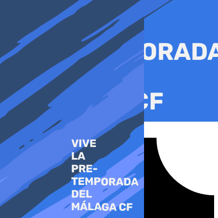
Ir
al
contenido
Tiktok