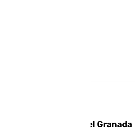
Andalucía
La segunda unidad del Granada
se va de Copa