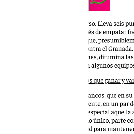
El Roda ha empezado mal el curso. Lleva seis pun
los puestos del descenso, después de empatar fren
categoría. Lo hizo con un once que, presumiblem
presente en busca de la gesta contra el Granada. 
cometido, motor que, en ocasiones, difumina las
los universos en los que habitan algunos equipos
Pacheta: «Nosotros tenemos que ganar y va
También saben de ello los rojiblancos, que en su
más de una sorpresa recientemente, en un par d
concluyeron de forma cruel, en especial aquella a
las postrimerías. En esta, a duelo único, parte c
el entusiasmo del pequeño David para mantener 