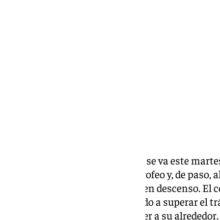
Chema Ruiz
martes, 28 octubre 2025, 06:00
Compartir:
La segunda unidad del Granada se va este martes
misión de evitar el susto en el trofeo y, de paso, 
acumulan en Liga, donde sigue en descenso. El co
Roda, de la Tercera RFEF, obligado a superar el t
el ambiente se vuelva a enrarecer a su alrededor