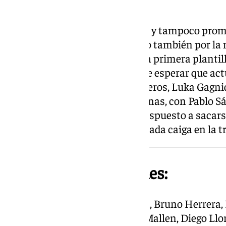
Y Pacheta no se fía.
El técnico no quiere encerronas y tampoco prom
plagada de canteranos, limitado también por la 
aquellos menos habituales de la primera plantil
Williams o Diego Hormigo. Cabe esperar que actú
Gael Joel y Rodelas. Manu Trigueros, Luka Gagn
manejar desde la sala de máquinas, con Pablo Sáe
otra. En punta, Jorge Pascual, dispuesto a sacarse
ello puede depender que el Granada caiga en la 
Alineaciones probables:
CD Roda:
Jorge; Héctor Méndez, Bruno Herrera,
Borja, David Marza, Pau Tejón, Mallen, Diego Llo