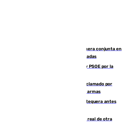
Guardia Civil y RFEF trabajan de manera conjunta en
el caso de las estafas de ventas de entradas
Vuelve el duelo dialéctico entre PP y PSOE por la
financiación de las autonomías
Detienen en Málaga a un fugitivo reclamado por
Colombia por homicidio y transporte de armas
Prueba final del Granada ante el Antequera antes
del inicio de la Liga
Ceuta se prepara ante la posibilidad real de otra
entrada masiva el 15 de agosto