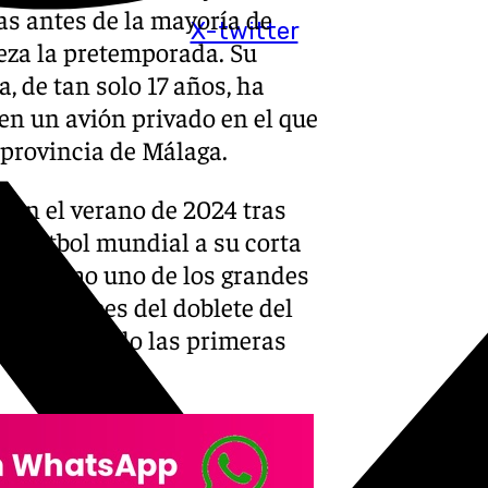
ías antes de la mayoría de
X-twitter
eza la pretemporada. Su
, de tan solo 17 años, ha
en un avión privado en el que
provincia de Málaga.
o en el verano de 2024 tras
al fútbol mundial a su corta
llado como uno de los grandes
es artífices del doblete del
 aprovechando las primeras