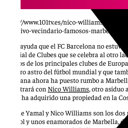
https://www.101tv.es/nico-williams-sierra-b
exclusivo-vecindario-famosos-marbella/
A ello ayuda que el FC Barcelona no estuvier
Mundial de Clubes que se celebra al otro la
algunos de los principales clubes de Europa.
con otro astro del fútbol mundial y que tamb
azulgrana ahora ha puesto rumbo a Marbella
encontrará con
Nico Williams
, otro asiduo 
hecho ha adquirido una propiedad en la Cost
Lamine Yamal y Nico Williams son los dos 
español y unos enamorados de Marbella, do