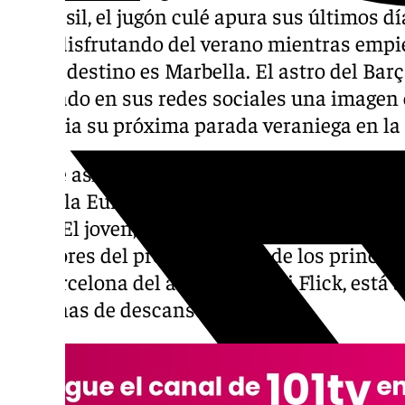
en Brasil, el jugón culé apura sus últimos d
edad disfrutando del verano mientras empi
nuevo destino es Marbella. El astro del Barça
posteado en sus redes sociales una imagen 
anuncia su próxima parada veraniega en la 
Vuelve así a la Costa del Sol, donde ya estuv
ganar la Eurocopa con España y conquistar 
edad. El joven, que en este curso, ha desco
jugadores del presente y uno de los principal
FC Barcelona del alemán Hansi Flick, está
semanas de descanso.