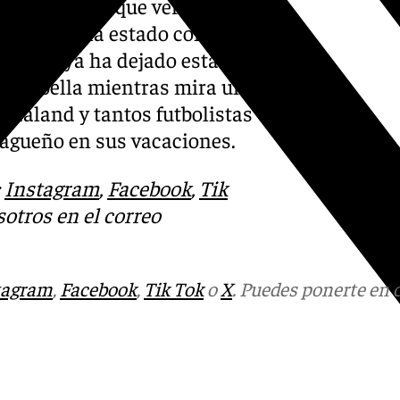
ales. Habrá que ver en los
e también ha estado con su
pronto, ya ha dejado esta
 Marbella mientras mira un
Haaland y tantos futbolistas
lagueño en sus vacaciones.
:
Instagram
,
Facebook
,
Tik
otros en el correo
tagram
,
Facebook
,
Tik Tok
o
X
. Puedes ponerte en 