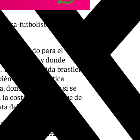
lanca-futbolista-une-
a clasificado para el
do del charco y donde
 Tras vivir la vida brasileña
ién vistió la elástica
, donde quién sabe si se
a la costa marbellí y que de
a del Sol.
nombres de moda del fútbol
nde están asistiendo en sus