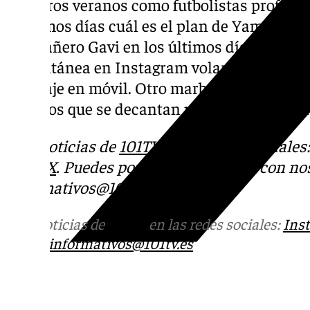
primeros veranos como futbolistas profesion
próximos días cuál es el plan de Yamal, qu
compañero Gavi en los últimos días. Por lo 
instantánea en Instagram volando rumbo a
mensaje en móvil. Otro marbellí más como 
famosos que se decantan por este oasis ma
Más noticias de
101TV
en las redes sociales
Tok
o
X
. Puedes ponerte en contacto con nos
informativos@101tv.es
Más noticias de
101TV
en las redes sociales:
Ins
correo
informativos@101tv.es