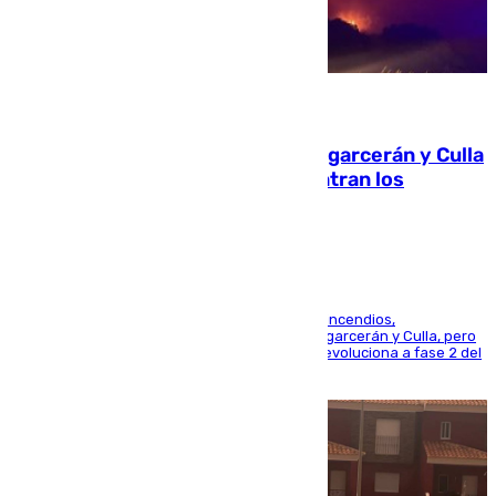
08.08.2026
Incendios de Castellón: Sierra Engarcerán y Culla
evolucionan positivamente y centran los
esfuerzos en Tírig
La UME se suma al operativo de control de los incendios,
progresando adecuadamente los de Sierra Engarcerán y Culla, pero
centrando todo el empeño en el de Culla, que evoluciona a fase 2 del
PEIF