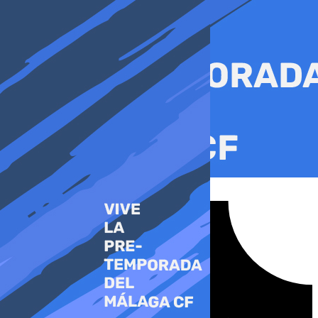
Ir
al
contenido
Tiktok