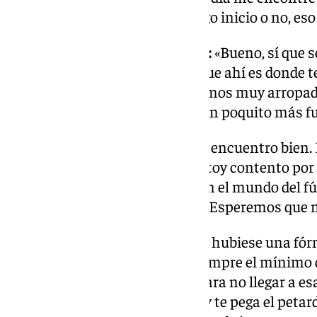
entrenando con el grupo. Si salgo inicio o no, eso
Qué le está faltando al Granada:
«Bueno, sí que 
victoria fuera de casa. Yo creo que ahí es dond
todos. En casa, sí que nos sentimos muy arropa
creo que nos falta eso, apretar un poquito más fu
Estado físico y lesiones:
«Ya me encuentro bien. 
grupo, con mis compañeros. Estoy contento por es
tenido un par de lesiones ahí. En el mundo del fú
hay. He tenido esa mala suerte. Esperemos que n
Trabajo para evitar lesiones:
«Si hubiese una fór
lesionaría. Se intenta cuidar siempre el mínimo d
partidos, controlar las cargas para no llegar a es
por mi experiencia, no te avisa y te pega el peta