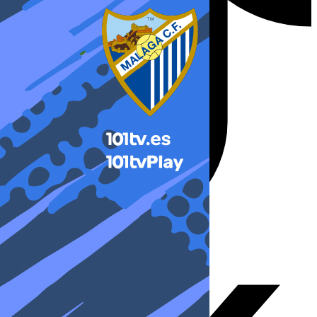
X-twitter