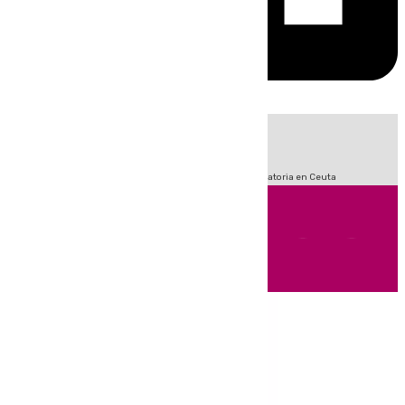
HOY
|
Sucesos
Fútbol
LaLiga
Primera División
Crisis Migratoria en Ceuta
Andalucía