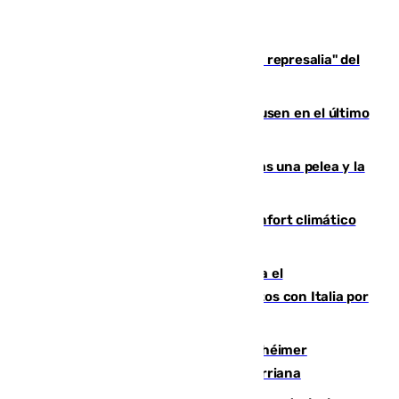
Italia responde ante las "medidas de represalia" del
Gobierno de Sánchez
El Sevilla se desinfla ante el Leverkusen en el último
ensayo (1-2)
Tensión en la prisión de Alhaurín tras una pelea y la
incautación de un punzón
Málaga contabiliza 148 zonas de confort climático
para enfrentar las altas temperaturas
Marlaska notifica a la Unión Europea el
restablecimiento de controles fronterizos con Italia por
vía aérea y marítima
Hallan sin vida al granadino con Alzhéimer
desaparecido hace una semana en Churriana