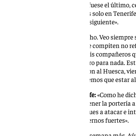
para ganar ese partido como si fuese el último, 
viene. Ahora estamos centrados solo en Tenerife,
luego ya nos centraremos en el siguiente».
Rival engañoso:
«Yo lo sigo mucho. Veo siempre su
forma en la que juega y en la que compiten no ref
clasificación. Ya le he dicho a mis compañeros qu
Les pueden dar por muertos, pero para nada. E
ganado a gente de arriba, ganaron al Huesca, vi
un buen partido y nosotros tenemos que estar al
Qué hacer para ganar en Tenerife:
«Como he dich
pasito más. Empezar por mantener la portería a 
fuertes atrás y, a partir de ahí, pues a atacar e i
todo, eso. Defender fuertes, hacernos fuertes».
Victoria contra el Oviedo:
«Una semana más. Aún