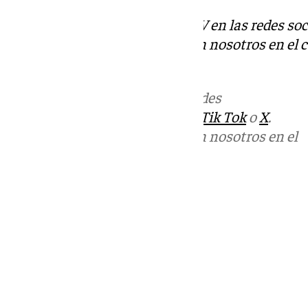
Descubre más noticias de 101TV en las redes soc
Puedes ponerte en contacto con nosotros en el 
redaccion.granada@101tv.es
Más noticias de
101TV
en las redes
sociales:
Instagram
,
Facebook
,
Tik Tok
o
X
.
Puedes ponerte en contacto con nosotros en el
correo
informativos@101tv.es
Tags:
Últimas noticias