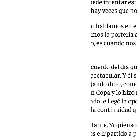
Entonces, se puede hablar, se puede intentar es
unos métodos o con otros, pero hay veces que no 
Fortaleza defensiva:
«Nosotros lo hablamos en el 
dice, que cuanto más mantengamos la portería a
nos van a llegar. Partiendo de eso, es cuando no
a conseguir más victorias».
Irrupción de Manu Lama:
«Me acuerdo del día que
encontré ahí. Como persona, espectacular. Y él
muy bien, con buena cara, trabajando duro, como s
semana. Llegó su oportunidad en Copa y lo hizo m
lo hizo muy bien otra vez. Y cuando le llegó la op
mismo. Eso es lo que le ha dado la continuidad q
Momento decisivo:
«Sí, es importante. Yo pienso
importante no ponerse nerviosos e ir partido a 