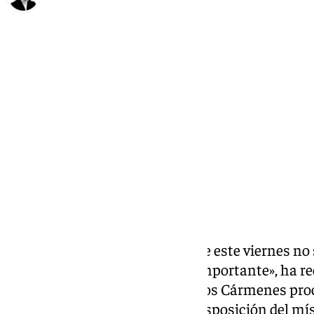
Chema Ruiz
martes, 25 marzo 2025, 17:01
Compartir:
La visita del Granada al Tenerife este viernes n
Loïc Williams. «Es un partido importante», ha r
central rojiblanco, que llegó a Los Cármenes pro
zaguero, que asegura estar «a disposición del mí