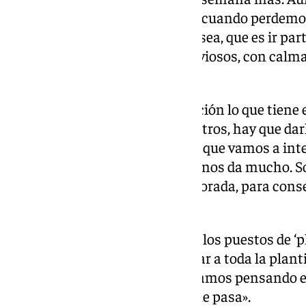
objetivo aún está pendiente. Ni cuando perdem
ganamos somos tan buenos. O sea, que es ir parti
objetivo. Pero sin ponernos nerviosos, con calma
semana».
Apoyo de la hinchada:
«Esta afición lo que tiene 
ahí. Entonces por parte de nosotros, hay que dar
poco, ellos van a estar ahí. Es lo que vamos a in
afición a que nos apoye, porque nos da mucho. S
campo y de aquí a final de temporada, para conseg
un montón».
Optimismo:
«Verte arriba, ya en los puestos de ‘
objetivo, obviamente, va a ayudar a toda la plan
quitando clasificación, solo estamos pensando en
partido y luego ya veremos lo que pasa».