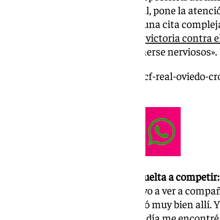
lesión del curso en el isquiosural, pone la atenci
Rodríguez López, donde espera una cita compleja
pendiente», ha advertido tras
la victoria contra 
camino para lograrlo es «no ponerse nerviosos».
https://www.101tv.es/granada-cf-real-oviedo-cr
tormenta-acerca-promocion/
Reencuentro con el Tenerife y vuelta a competir:
mí. Pasé un buen año allí y vuelvo a ver a comp
pasada, a la afición, que me trató muy bien allí. Y
a disposición del míster. El otro día me encontré 