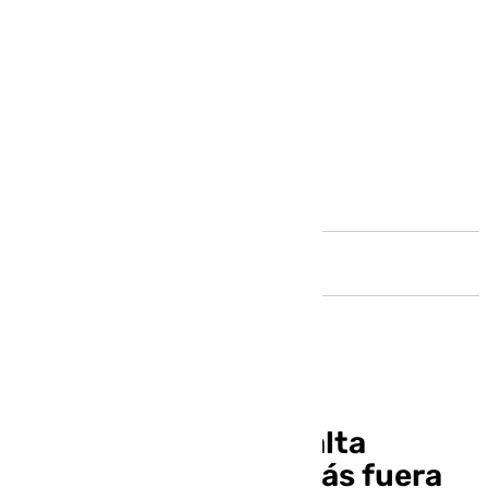
Andalucía
Loïc Williams: «Nos falta
apretar un poquito más fuera