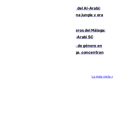
Juanfran Funes, sobre el duro juego del Al-Arabi:
“Por momentos nos hemos metido en una jungla y era
hasta peligroso”
Ya se han estrenado los tres delanteros del Málaga:
Eneko Jauregui, bigoleador contra el Al-Arabi SC
35 mujeres asesinadas por violencia de género en
España en este 2026: Andalucía y Málaga, concentran
el foco de la tragedia
Lo más visto >
Más noticias
Ver más >