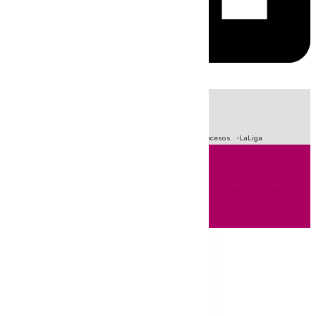
HOY
|
Fútbol
Primera División
Crisis Migratoria en Ceuta
Sucesos
LaLiga
Andalucía