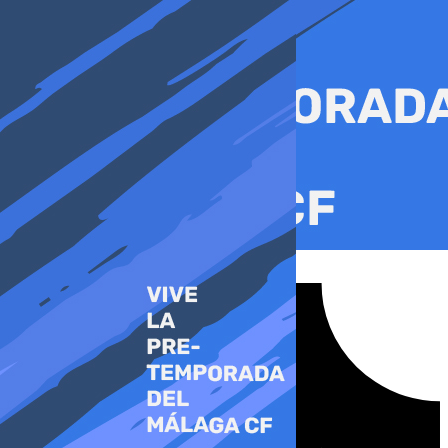
Ir
al
contenido
Tiktok