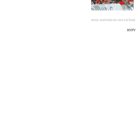
La afición del Almería, motivada de cara a la final.
101TV
Jairo Sánchez
viernes, 12 junio 2026, 16:30
Compartir: