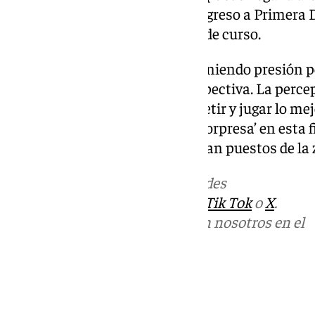
dado que si no se consuma el regreso a Primera D
principal impuesta a principio de curso.
Por otro lado, el Málaga sigue teniendo presión po
choque se mira desde otra perspectiva. La perce
malagueños es disfrutar, competir y jugar lo mejor
los de Funes se han colado de ‘sorpresa’ en esta f
principio de temporada ocupaban puestos de la 
Más noticias de
101TV
en las redes
sociales:
Instagram
,
Facebook
,
Tik Tok
o
X
.
Puedes ponerte en contacto con nosotros en el
correo
informativos@101tv.es
Tags:
Almería