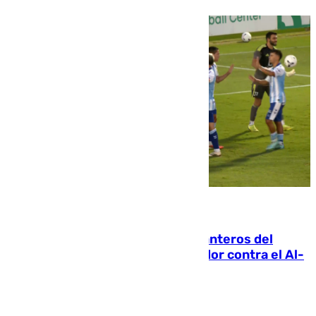
06.08.2026
Ya se han estrenado los tres delanteros del
Málaga: Eneko Jauregui, bigoleador contra el Al-
Arabi SC