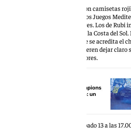
Más de un millar de personas con camisetas roji
recta de tribuna del Estadio de los Juegos Medit
sábado al mediodía a su jugadores. Los de Rubi in
almeriense para poner rumbo a la Costa del Sol. 
intensidad y emoción con la que se acredita el c
los aficionados almerienses quieren dejar claro s
manera despedirán a sus jugadores.
NOTICIA RELACIONADA
Un dispositivo policial de ‘Champions
League’ para el Málaga-Almería: un
derbi doblemente de riesgo
El encuentro tendrá lugar el sábado 13 a las 17.00