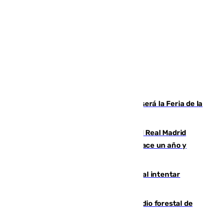
Talleres, escape room y música: así será la Feria de la
Juventud Cofrade de Málaga
El fichaje más caro de la historia del Real Madrid
costaba 105 millones de euros menos hace un año y
jugaba en Leganés
Ceuta suma 82 fallecidos en el mar al intentar
cruzar la frontera española
Huelva eleva a emergencia el incendio forestal de
Niebla