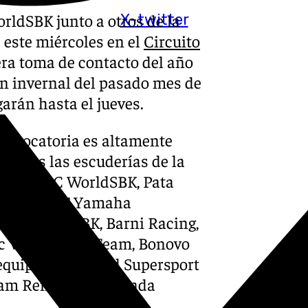
rldSBK junto a otros de la
X-twitter
este miércoles en el
Circuito
mera toma de contacto del año
ón invernal del pasado mes de
arán hasta el jueves.
 convocatoria es altamente
 todas las escuderías de la
Team, HRC WorldSBK, Pata
, GYTR GRT Yamaha
ing WorldSBK, Barni Racing,
rc VDS Racing Team, Bonovo
equipos del World Supersport
eam Renzi corse, Honda