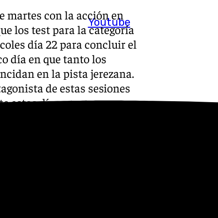
e martes con la acción en
Youtube
e los test para la categoría
oles día 22 para concluir el
co día en que tanto los
cidan en la pista jerezana.
tagonista de estas sesiones
e estos días.
 a 18 y el público podrá
.
rán rumbo a Portugal donde
ntrenamientos los días 28 y
e Phillip Island, en el cual,
ial de pre temporada los días