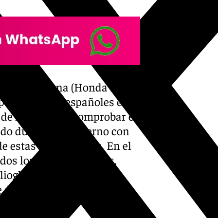
e e Iker Lecuona (Honda HRC
epresentantes españoles en
r de mañana de comprobar el
ado durante el invierno con
e estas dos jornadas. En el
os los pilotos oficiales,
tlioglu (BMW) aun
ce de su mano derecha.