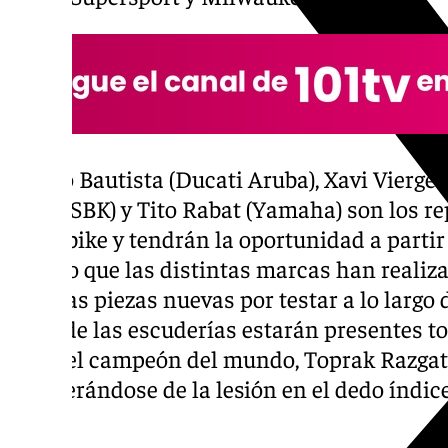
Álvaro Bautista (Ducati Aruba), Xavi Vierg
WorldSBK) y Tito Rabat (Yamaha) son los r
Superbike y tendrán la oportunidad a parti
trabajo que las distintas marcas han realiz
muchas piezas nuevas por testar a lo largo d
resto de las escuderías estarán presentes tod
salvo el campeón del mundo, Toprak Razga
recuperándose de la lesión en el dedo índi