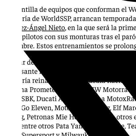
La plantilla de equipos que conforman el Wo
categoría de WorldSSP, arrancan temporada 
de Jerez-Ángel Nieto
, en la que será la pri
de los pilotos con sus monturas tras el par
diciembre. Estos entrenamientos se prolong
A pesar de no tratarse de un test oficial, la
interesante no en vano, están representadas
categoría reina; Bimota-Kawasaki Racing 
Yamaha Prometeon, Rokit BMW Motorrad
WorldSBK, Ducati Aruba, Yamaha MotoxRac
Team Go Eleven, Motocorsa Racing, Elf Ma
Racing, Petronas Mie Honda…junto a otros 
como entre otros Pata Yamaha Ten Kate, T
WorldSupersport y Milwaukee Ducati.