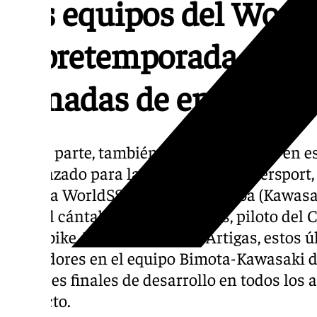
Los equipos del Worl
la pretemporada en Je
jornadas de entrenam
Por su parte, también figuran inscritos en 
comenzado para la categoría de Supersport,
(Honda WorldSSP) y Jeremy Alcoba (Kawasak
unía el cántabro Román Ramos, piloto del
Superbike, Xavi Forés y Xavi Artigas, estos 
probadores en el equipo Bimota-Kawasaki d
las fases finales de desarrollo en todos los
proyecto.