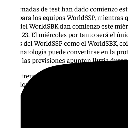
Las jornadas de test han dado comienzo est
pista para los equipos WorldSSP, mientras qu
reina del WorldSBK dan comienzo este miérc
jueves 23. El miércoles por tanto será el úni
pilotos del WorldSSP como el WorldSBK, coin
La climatología puede convertirse en la pro
ya que las previsiones apuntan lluvia durant
Los entrenamientos tendrán un horario de 10
seguirlos gratuitamente desde la tribuna X-1
Tras
Jerez de la Frontera
, los equipos pond
tienen programados otras dos sesiones de e
29 antes de partir hacia Australia, circuito d
en primer lugar, llevarán a cabo el test ofic