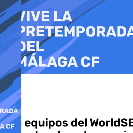
Ir
al
contenido
Los equipos del WorldS